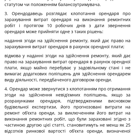
статутом чи положенням балансоутримувача.
3. Орендодавець розглядає клопотання орендаря про
зарахування витрат орендаря на виконання ремонтних
робіт і протягом 10 робочих днів з дати звернення
орендаря може прийняти одне з таких рішень:
надання згоди на здійснення ремонту, який дає право на
зарахування витрат орендаря в рахунок орендної плати;
відмова у наданні згоди на здійснення ремонту, який дає
право на зарахування витрат орендаря в рахунок орендної
плати, якщо майно перебуває у задовільному стані і не
вимагає додаткових поліпшень для здійснення орендарем
виду діяльності, передбаченого договором оренди.
4. Орендар може звернутися з клопотанням про отримання
згоди на здійснення невід’ємних поліпшень, якщо за
розрахунками орендаря, підтвердженими висновком
будівельної експертизи, його прогнозовані витрати на
ремонт об’єкта оренди, за виключенням його витрат на
виконання ремонтних робіт, що були зараховані згідно з
частиною другою цієї статті, становитимуть не менш як 25
відсотків ринкової вартості об’єкта оренди, визначеної