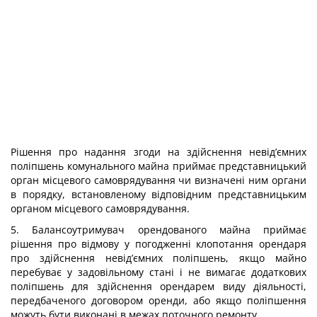
Рішення про надання згоди на здійснення невід’ємних
поліпшень комунального майна приймає представницький
орган місцевого самоврядування чи визначені ним органи
в порядку, встановленому відповідним представницьким
органом місцевого самоврядування.
5. Балансоутримувач орендованого майна приймає
рішення про відмову у погодженні клопотання орендаря
про здійснення невід’ємних поліпшень, якщо майно
перебуває у задовільному стані і не вимагає додаткових
поліпшень для здійснення орендарем виду діяльності,
передбаченого договором оренди, або якщо поліпшення
можуть бути виконані в межах поточного ремонту.