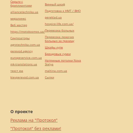
Серьги с
Винный шкаф
бриллиантами
Подготовка к НМТ / ВНО
alliancetechnika.ua
pereklad.ua
миралинкс
hospice-life.com.ua/
Веб мастер
Перевозка больных
https://motokosmos.ua/
Перевозка лежачих
Синтезаторы
больных за границу
agrotechnika.com.ua
Шкафы купе
perevod.agency
Брендовые сумки
europeservice.com.ua
Натяжные потолки Nova
mk-translations.ua
Stelya
текст юа
maltina.com.ua
kievperevod.com.ua
Cылки
О проекте
Реклама на "Протокол"
"Протокол" без реклами!