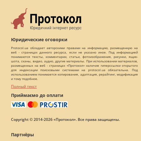
Юридические оговорки
Protocol.ua обладает авторскими правами на информацию, размещенную на
веб - страницах данного ресурса, если не указано иное. Под информацией
понимаются тексты, комментарии, статьи, фотоизображения, рисунки, ящик-
шота, сканы, видео, аудио, другие материалы. При использовании материалов,
размещенных на веб - страницах «Протокол» наличие гиперссылки открытого
для индексации поисковыми системами на protocol.ua обязательна. Под
использованием понимается копирования, адаптация, рерайтинг, модификация
и тому подобное.
Полный текст
Приймаємо до оплати
Copyright © 2014-2026 «Протокол». Все права защищены.
Партнёры