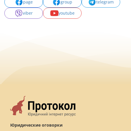
page
group
telegram
viber
youtube
Юридические оговорки