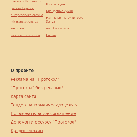
agrotechnika.com.ua
Шкафы купе
perevod.agency
Брендовые сумки
europeservice.com.ua
Натяжные потолки Nova
mk-translations.ua
Stelya
текст юа
maltina.com.ua
kievperevod.com.ua
Cылки
О проекте
Реклама на "Протокол"
"Протокол" без реклами!
Карта сайта
Тендер на юридическую услугу
Пользовательское соглашение
Допомогти ресурсу "Протокол"
Кредит онлайн