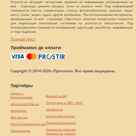
Protocol.ua обладает авторскими правами на информацию, размещенную на
веб - страницах данного ресурса, если не указано иное. Под информацией
понимаются тексты, комментарии, статьи, фотоизображения, рисунки, ящик-
шота, сканы, видео, аудио, другие материалы. При использовании материалов,
размещенных на веб - страницах «Протокол» наличие гиперссылки открытого
для индексации поисковыми системами на protocol.ua обязательна. Под
использованием понимается копирования, адаптация, рерайтинг, модификация
и тому подобное.
Полный текст
Приймаємо до оплати
Copyright © 2014-2026 «Протокол». Все права защищены.
Партнёры
Серьги с
Винный шкаф
бриллиантами
Подготовка к НМТ / ВНО
alliancetechnika.ua
pereklad.ua
миралинкс
hospice-life.com.ua/
Веб мастер
Перевозка больных
https://motokosmos.ua/
Перевозка лежачих
Синтезаторы
больных за границу