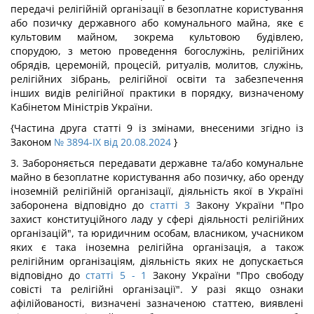
передачі релігійній організації в безоплатне користування
або позичку державного або комунального майна, яке є
культовим майном, зокрема культовою будівлею,
спорудою, з метою проведення богослужінь, релігійних
обрядів, церемоній, процесій, ритуалів, молитов, служінь,
релігійних зібрань, релігійної освіти та забезпечення
інших видів релігійної практики в порядку, визначеному
Кабінетом Міністрів України.
{Частина друга статті 9 із змінами, внесеними згідно із
Законом
№ 3894-IX від 20.08.2024
}
3. Забороняється передавати державне та/або комунальне
майно в безоплатне користування або позичку, або оренду
іноземній релігійній організації, діяльність якої в Україні
заборонена відповідно до
статті 3
Закону України "Про
захист конституційного ладу у сфері діяльності релігійних
організацій", та юридичним особам, власником, учасником
яких є така іноземна релігійна організація, а також
релігійним організаціям, діяльність яких не допускається
відповідно до
статті 5
- 1
Закону України "Про свободу
совісті та релігійні організації". У разі якщо ознаки
афілійованості, визначені зазначеною статтею, виявлені