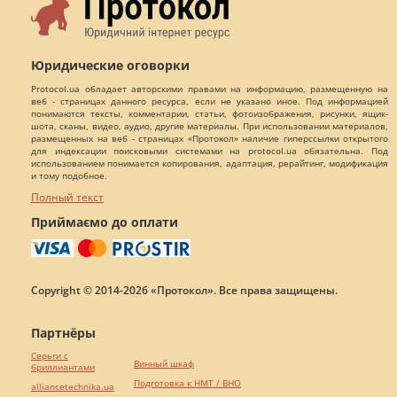
Юридические оговорки
Protocol.ua обладает авторскими правами на информацию, размещенную на
веб - страницах данного ресурса, если не указано иное. Под информацией
понимаются тексты, комментарии, статьи, фотоизображения, рисунки, ящик-
шота, сканы, видео, аудио, другие материалы. При использовании материалов,
размещенных на веб - страницах «Протокол» наличие гиперссылки открытого
для индексации поисковыми системами на protocol.ua обязательна. Под
использованием понимается копирования, адаптация, рерайтинг, модификация
и тому подобное.
Полный текст
Приймаємо до оплати
Copyright © 2014-2026 «Протокол». Все права защищены.
Партнёры
Серьги с
Винный шкаф
бриллиантами
Подготовка к НМТ / ВНО
alliancetechnika.ua