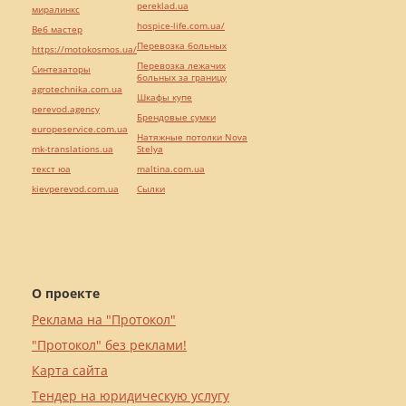
pereklad.ua
миралинкс
hospice-life.com.ua/
Веб мастер
Перевозка больных
https://motokosmos.ua/
Перевозка лежачих
Синтезаторы
больных за границу
agrotechnika.com.ua
Шкафы купе
perevod.agency
Брендовые сумки
europeservice.com.ua
Натяжные потолки Nova
mk-translations.ua
Stelya
текст юа
maltina.com.ua
kievperevod.com.ua
Cылки
О проекте
Реклама на "Протокол"
"Протокол" без реклами!
Карта сайта
Тендер на юридическую услугу