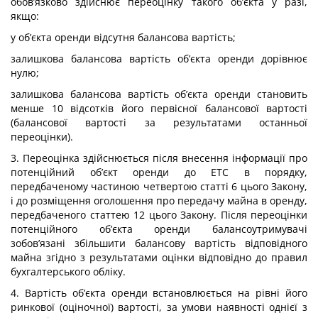
обов’язково здійснює переоцінку такого об’єкта у разі,
якщо:
у об’єкта оренди відсутня балансова вартість;
залишкова балансова вартість об’єкта оренди дорівнює
нулю;
залишкова балансова вартість об’єкта оренди становить
менше 10 відсотків його первісної балансової вартості
(балансової вартості за результатами останньої
переоцінки).
3. Переоцінка здійснюється після внесення інформації про
потенційний об’єкт оренди до ЕТС в порядку,
передбаченому частиною четвертою статті 6 цього Закону,
і до розміщення оголошення про передачу майна в оренду,
передбаченого статтею 12 цього Закону. Після переоцінки
потенційного об’єкта оренди балансоутримувачі
зобов’язані збільшити балансову вартість відповідного
майна згідно з результатами оцінки відповідно до правил
бухгалтерського обліку.
4. Вартість об’єкта оренди встановлюється на рівні його
ринкової (оціночної) вартості, за умови наявності однієї з