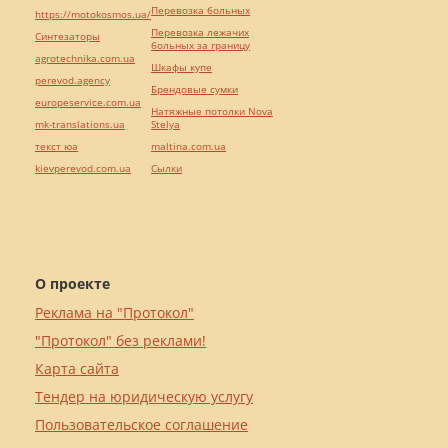
Перевозка больных
https://motokosmos.ua/
Перевозка лежачих
Синтезаторы
больных за границу
agrotechnika.com.ua
Шкафы купе
perevod.agency
Брендовые сумки
europeservice.com.ua
Натяжные потолки Nova
mk-translations.ua
Stelya
текст юа
maltina.com.ua
kievperevod.com.ua
Cылки
О проекте
Реклама на "Протокол"
"Протокол" без реклами!
Карта сайта
Тендер на юридическую услугу
Пользовательское соглашение