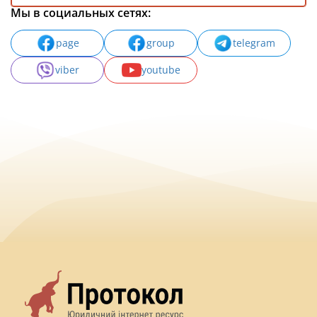
Мы в социальных сетях:
page
group
telegram
viber
youtube