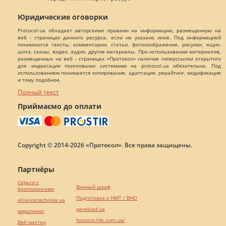
Юридические оговорки
Protocol.ua обладает авторскими правами на информацию, размещенную на
веб - страницах данного ресурса, если не указано иное. Под информацией
понимаются тексты, комментарии, статьи, фотоизображения, рисунки, ящик-
шота, сканы, видео, аудио, другие материалы. При использовании материалов,
размещенных на веб - страницах «Протокол» наличие гиперссылки открытого
для индексации поисковыми системами на protocol.ua обязательна. Под
использованием понимается копирования, адаптация, рерайтинг, модификация
и тому подобное.
Полный текст
Приймаємо до оплати
Copyright © 2014-2026 «Протокол». Все права защищены.
Партнёры
Серьги с
Винный шкаф
бриллиантами
Подготовка к НМТ / ВНО
alliancetechnika.ua
pereklad.ua
миралинкс
hospice-life.com.ua/
Веб мастер