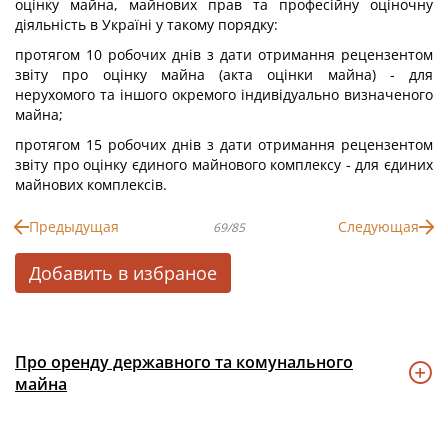
оцінку майна, майнових прав та професійну оціночну
діяльність в Україні у такому порядку:
протягом 10 робочих днів з дати отримання рецензентом
звіту про оцінку майна (акта оцінки майна) - для
нерухомого та іншого окремого індивідуально визначеного
майна;
протягом 15 робочих днів з дати отримання рецензентом
звіту про оцінку єдиного майнового комплексу - для єдиних
майнових комплексів.
Предыдущая
Следующая
69/85
Добавить в избраное
Про оренду державного та комунального
майна