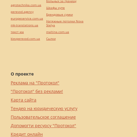
больных за границу
agrotechnika.com.ua
Шкафы купе
perevod.agency
Брендовые сумки
europeservice.com.ua
Натяжные потолки Nova
mk-translations.ua
Stelya
текст юа
maltina.com.ua
kievperevod.com.ua
Cылки
О проекте
Реклама на "Протокол"
"Протокол" без реклами!
Карта сайта
Тендер на юридическую услугу
Пользовательское соглашение
Допомогти ресурсу "Протокол"
Кредит онлайн