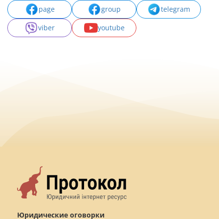
page
group
telegram
viber
youtube
Юридические оговорки