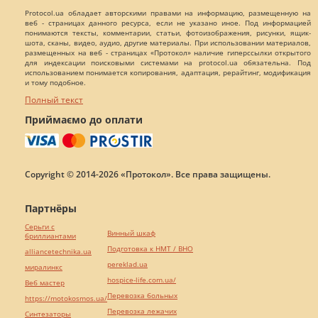
Protocol.ua обладает авторскими правами на информацию, размещенную на
веб - страницах данного ресурса, если не указано иное. Под информацией
понимаются тексты, комментарии, статьи, фотоизображения, рисунки, ящик-
шота, сканы, видео, аудио, другие материалы. При использовании материалов,
размещенных на веб - страницах «Протокол» наличие гиперссылки открытого
для индексации поисковыми системами на protocol.ua обязательна. Под
использованием понимается копирования, адаптация, рерайтинг, модификация
и тому подобное.
Полный текст
Приймаємо до оплати
Copyright © 2014-2026 «Протокол». Все права защищены.
Партнёры
Серьги с
Винный шкаф
бриллиантами
Подготовка к НМТ / ВНО
alliancetechnika.ua
pereklad.ua
миралинкс
hospice-life.com.ua/
Веб мастер
Перевозка больных
https://motokosmos.ua/
Перевозка лежачих
Синтезаторы