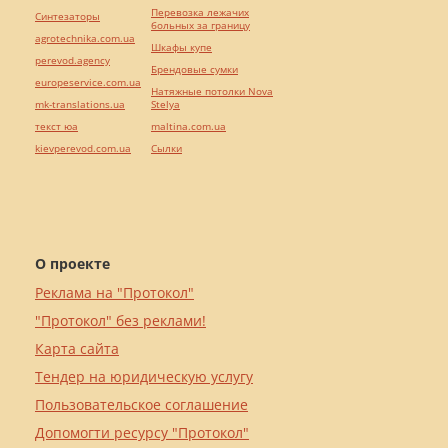
Перевозка лежачих
Синтезаторы
больных за границу
agrotechnika.com.ua
Шкафы купе
perevod.agency
Брендовые сумки
europeservice.com.ua
Натяжные потолки Nova
mk-translations.ua
Stelya
текст юа
maltina.com.ua
kievperevod.com.ua
Cылки
О проекте
Реклама на "Протокол"
"Протокол" без реклами!
Карта сайта
Тендер на юридическую услугу
Пользовательское соглашение
Допомогти ресурсу "Протокол"