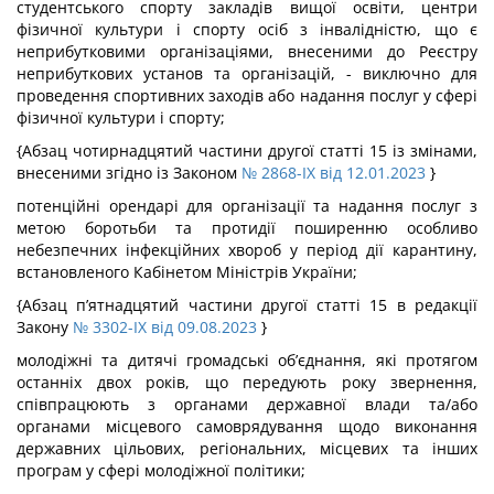
студентського спорту закладів вищої освіти, центри
фізичної культури і спорту осіб з інвалідністю, що є
неприбутковими організаціями, внесеними до Реєстру
неприбуткових установ та організацій, - виключно для
проведення спортивних заходів або надання послуг у сфері
фізичної культури і спорту;
{Абзац чотирнадцятий частини другої статті 15 із змінами,
внесеними згідно із Законом
№ 2868-IX від 12.01.2023
}
потенційні орендарі для організації та надання послуг з
метою боротьби та протидії поширенню особливо
небезпечних інфекційних хвороб у період дії карантину,
встановленого Кабінетом Міністрів України;
{Абзац п’ятнадцятий частини другої статті 15 в редакції
Закону
№ 3302-IX від 09.08.2023
}
молодіжні та дитячі громадські об’єднання, які протягом
останніх двох років, що передують року звернення,
співпрацюють з органами державної влади та/або
органами місцевого самоврядування щодо виконання
державних цільових, регіональних, місцевих та інших
програм у сфері молодіжної політики;