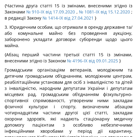
{Частина друга статті 15 із змінами, внесеними згідно із
Законами
№ 910-IX від 17.09.2020
,
№ 1081-IX від 15.12.2020
;
в редакції Закону
№ 1414-IX від 27.04.2021
}
3. Юридичним особам, що отримали в оренду державне та/
або комунальне майно без проведення аукціону,
заборонено укладати договори суборенди щодо цього
майна.
{Абзац перший частини третьої статті 15 із змінами,
внесеними згідно із Законом
№ 4196-IX від 09.01.2025
}
Громадським організаціям ветеранів, молодіжним та
дитячим громадським об’єднанням, молодіжним центрам,
реабілітаційним установам для осіб з інвалідністю та дітей
з інвалідністю, народним депутатам України і депутатам
місцевих рад, громадським об’єднанням фізкультурно-
спортивної спрямованості, утвореним ними закладам
фізичної культури і спорту, визначеним абзацом
чотирнадцятим частини другої цієї статті, закладам
охорони здоров’я, які надають стаціонарну медичну
допомогу пацієнтам з особливо небезпечними
інфекційними хворобами у період дії карантину,