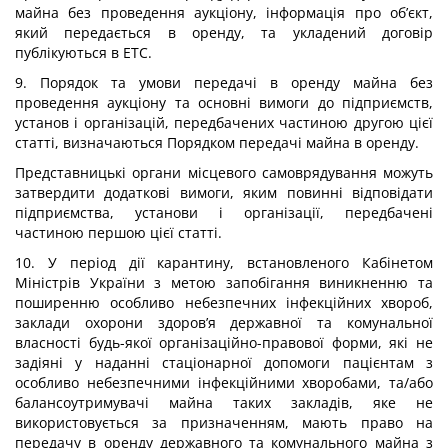
майна без проведення аукціону, інформація про об’єкт,
який передається в оренду, та укладений договір
публікуються в ЕТС.
9. Порядок та умови передачі в оренду майна без
проведення аукціону та основні вимоги до підприємств,
установ і організацій, передбачених частиною другою цієї
статті, визначаються Порядком передачі майна в оренду.
Представницькі органи місцевого самоврядування можуть
затвердити додаткові вимоги, яким повинні відповідати
підприємства, установи і організації, передбачені
частиною першою цієї статті.
10. У період дії карантину, встановленого Кабінетом
Міністрів України з метою запобігання виникненню та
поширенню особливо небезпечних інфекційних хвороб,
заклади охорони здоров’я державної та комунальної
власності будь-якої організаційно-правової форми, які не
задіяні у наданні стаціонарної допомоги пацієнтам з
особливо небезпечними інфекційними хворобами, та/або
балансоутримувачі майна таких закладів, яке не
використовується за призначенням, мають право на
передачу в оренду державного та комунального майна з