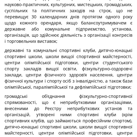
науково-практичних, культурних, мистецьких, громадських,
суспільних та політичних заходів на строк, що не
перевищує 30 календарних днів протягом одного року
щодо кожного орендаря, якщо балансоутримувачем є
державне або комунальне підприємство, установа,
організація, що здійснює діяльність з організації конгресів
і торговельних виставок;
державні та комунальні спортивні клуби, дитячо-юнацькі
спортивні школи, школи вищої спортивної майстерності,
центри олімпійської підготовки, центри студентського
спорту закладів вищої освіти, фізкультурно-оздоровчі
заклади, центри фізичного здоров’я населення, центри
фізичної культури і спорту осіб з інвалідністю, а також бази
олімпійської, паралімпійської та дефлімпійської підготовки;
громадські об’єднання фізкультурно-спортивної
спрямованості, що є неприбутковими організаціями,
внесеними до Реєстру неприбуткових установ та
організацій, утворені ними спортивні клуби (крім
спортивних клубів, що займаються професійним спортом),
дитячо-юнацькі спортивні школи, школи вищої спортивної
майстерності, центри олімпійської підготовки, центри