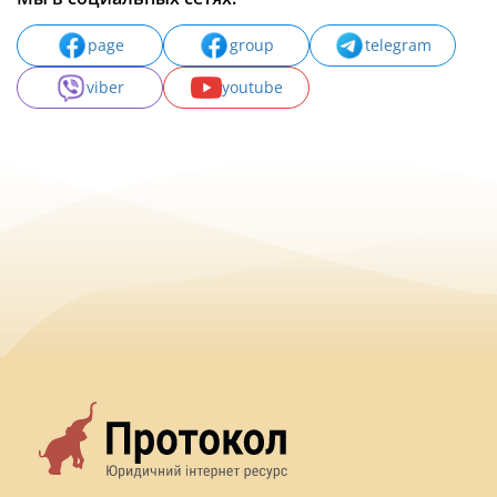
page
group
telegram
viber
youtube