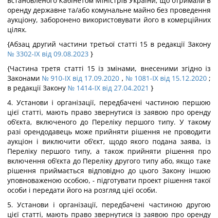
встановленого Кабінетом Міністрів України, що отримали в
оренду державне та/або комунальне майно без проведення
аукціону, заборонено використовувати його в комерційних
цілях.
{Абзац другий частини третьої статті 15 в редакції Закону
№ 3302-IX від 09.08.2023
}
{Частина третя статті 15 із змінами, внесеними згідно із
Законами
№ 910-IX від 17.09.2020
,
№ 1081-IX від 15.12.2020
;
в редакції Закону
№ 1414-IX від 27.04.2021
}
4. Установи і організації, передбачені частиною першою
цієї статті, мають право звернутися із заявою про оренду
об’єкта, включеного до Переліку першого типу. У такому
разі орендодавець може прийняти рішення не проводити
аукціон і виключити об’єкт, щодо якого подана заява, із
Переліку першого типу, а також прийняти рішення про
включення об’єкта до Переліку другого типу або, якщо таке
рішення приймається відповідно до цього Закону іншою
уповноваженою особою, - підготувати проект рішення такої
особи і передати його на розгляд цієї особи.
5. Установи і організації, передбачені частиною другою
цієї статті, мають право звернутися із заявою про оренду