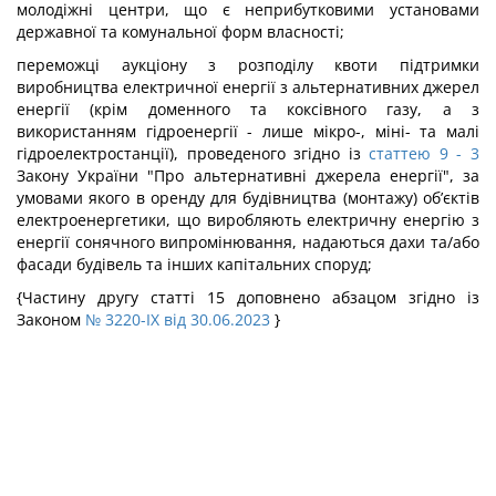
молодіжні центри, що є неприбутковими установами
державної та комунальної форм власності;
переможці аукціону з розподілу квоти підтримки
виробництва електричної енергії з альтернативних джерел
енергії (крім доменного та коксівного газу, а з
використанням гідроенергії - лише мікро-, міні- та малі
гідроелектростанції), проведеного згідно із
статтею 9
- 3
Закону України "Про альтернативні джерела енергії", за
умовами якого в оренду для будівництва (монтажу) об’єктів
електроенергетики, що виробляють електричну енергію з
енергії сонячного випромінювання, надаються дахи та/або
фасади будівель та інших капітальних споруд;
{Частину другу статті 15 доповнено абзацом згідно із
Законом
№ 3220-IX від 30.06.2023
}