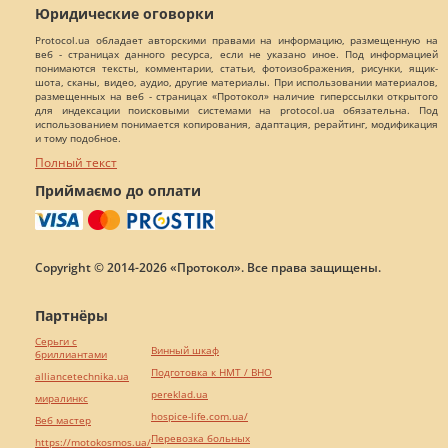
Юридические оговорки
Protocol.ua обладает авторскими правами на информацию, размещенную на
веб - страницах данного ресурса, если не указано иное. Под информацией
понимаются тексты, комментарии, статьи, фотоизображения, рисунки, ящик-
шота, сканы, видео, аудио, другие материалы. При использовании материалов,
размещенных на веб - страницах «Протокол» наличие гиперссылки открытого
для индексации поисковыми системами на protocol.ua обязательна. Под
использованием понимается копирования, адаптация, рерайтинг, модификация
и тому подобное.
Полный текст
Приймаємо до оплати
Copyright © 2014-2026 «Протокол». Все права защищены.
Партнёры
Серьги с
Винный шкаф
бриллиантами
Подготовка к НМТ / ВНО
alliancetechnika.ua
pereklad.ua
миралинкс
hospice-life.com.ua/
Веб мастер
Перевозка больных
https://motokosmos.ua/