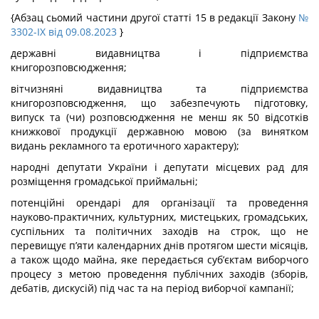
{Абзац сьомий частини другої статті 15 в редакції Закону
№
3302-IX від 09.08.2023
}
державні видавництва і підприємства
книгорозповсюдження;
вітчизняні видавництва та підприємства
книгорозповсюдження, що забезпечують підготовку,
випуск та (чи) розповсюдження не менш як 50 відсотків
книжкової продукції державною мовою (за винятком
видань рекламного та еротичного характеру);
народні депутати України і депутати місцевих рад для
розміщення громадської приймальні;
потенційні орендарі для організації та проведення
науково-практичних, культурних, мистецьких, громадських,
суспільних та політичних заходів на строк, що не
перевищує п’яти календарних днів протягом шести місяців,
а також щодо майна, яке передається суб’єктам виборчого
процесу з метою проведення публічних заходів (зборів,
дебатів, дискусій) під час та на період виборчої кампанії;