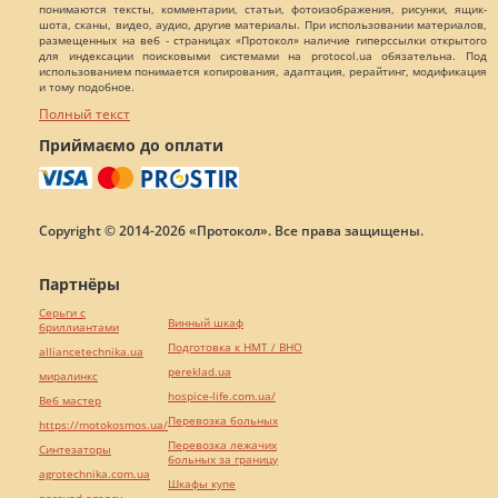
понимаются тексты, комментарии, статьи, фотоизображения, рисунки, ящик-
шота, сканы, видео, аудио, другие материалы. При использовании материалов,
размещенных на веб - страницах «Протокол» наличие гиперссылки открытого
для индексации поисковыми системами на protocol.ua обязательна. Под
использованием понимается копирования, адаптация, рерайтинг, модификация
и тому подобное.
Полный текст
Приймаємо до оплати
Copyright © 2014-2026 «Протокол». Все права защищены.
Партнёры
Серьги с
Винный шкаф
бриллиантами
Подготовка к НМТ / ВНО
alliancetechnika.ua
pereklad.ua
миралинкс
hospice-life.com.ua/
Веб мастер
Перевозка больных
https://motokosmos.ua/
Перевозка лежачих
Синтезаторы
больных за границу
agrotechnika.com.ua
Шкафы купе