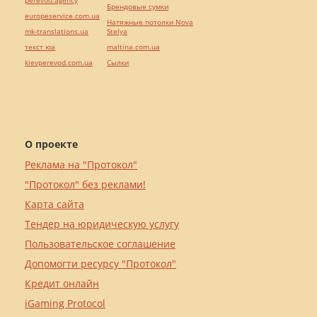
perevod.agency
Брендовые сумки
europeservice.com.ua
Натяжные потолки Nova
mk-translations.ua
Stelya
текст юа
maltina.com.ua
kievperevod.com.ua
Cылки
О проекте
Реклама на "Протокол"
"Протокол" без реклами!
Карта сайта
Тендер на юридическую услугу
Пользовательское соглашение
Допомогти ресурсу "Протокол"
Кредит онлайн
iGaming Protocol