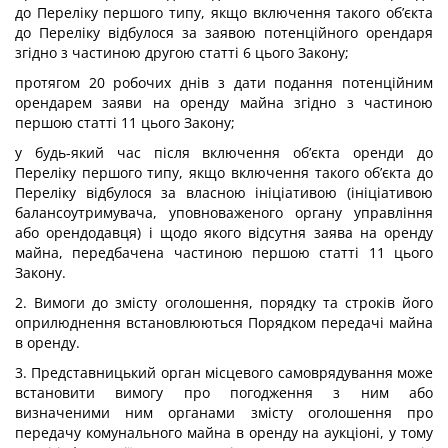
до Переліку першого типу, якщо включення такого об’єкта
до Переліку відбулося за заявою потенційного орендаря
згідно з частиною другою статті 6 цього Закону;
протягом 20 робочих днів з дати подання потенційним
орендарем заяви на оренду майна згідно з частиною
першою статті 11 цього Закону;
у будь-який час після включення об’єкта оренди до
Переліку першого типу, якщо включення такого об’єкта до
Переліку відбулося за власною ініціативою (ініціативою
балансоутримувача, уповноваженого органу управління
або орендодавця) і щодо якого відсутня заява на оренду
майна, передбачена частиною першою статті 11 цього
Закону.
2. Вимоги до змісту оголошення, порядку та строків його
оприлюднення встановлюються Порядком передачі майна
в оренду.
3. Представницький орган місцевого самоврядування може
встановити вимогу про погодження з ним або
визначеними ним органами змісту оголошення про
передачу комунального майна в оренду на аукціоні, у тому