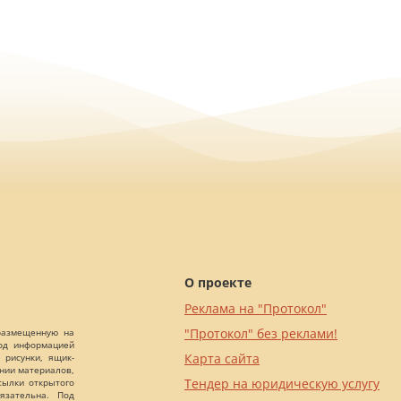
О проекте
Реклама на "Протокол"
"Протокол" без реклами!
 размещенную на
Под информацией
Карта сайта
 рисунки, ящик-
ании материалов,
Тендер на юридическую услугу
сылки открытого
язательна. Под