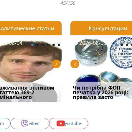
45/156
алитические статьи
Консультации
08-05
26-08-04
2026-07-23
2026-08-05
2026-08-04
2026-08-05
2026-07-30
трафував
вживання впливом
Скорочення під час
Чоловік помер, але
Переоформлення
Чи потрібна ФОП
При зарахуванні в
ира військової
статтею 369-2
воєнного стану: як діяти
позика залишилася: як
відстрочки за іншою
печатка у 2026 році:
покарання днів
и за ігн
мінального
робото
фраза «на
підставою: нов
правила засто
тримання пі
am
viber
youtube