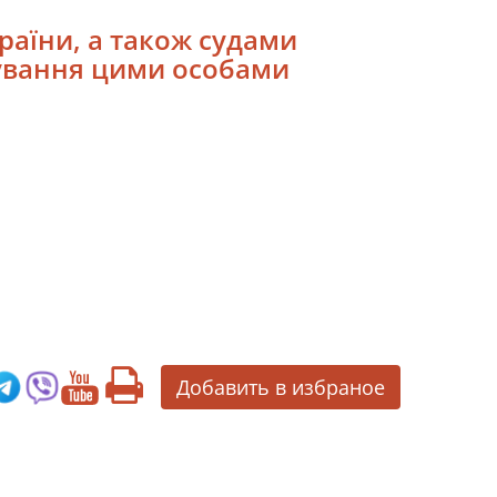
країни, а також судами
бування цими особами
Добавить в избраное