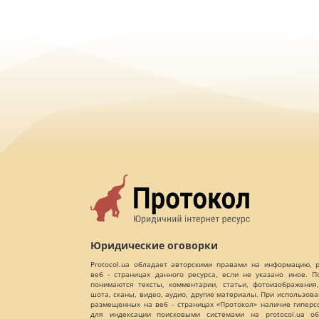
Юридические оговорки
Protocol.ua обладает авторскими правами на информацию,
веб - страницах данного ресурса, если не указано иное. 
понимаются тексты, комментарии, статьи, фотоизображения,
шота, сканы, видео, аудио, другие материалы. При использов
размещенных на веб - страницах «Протокол» наличие гиперс
для индексации поисковыми системами на protocol.ua об