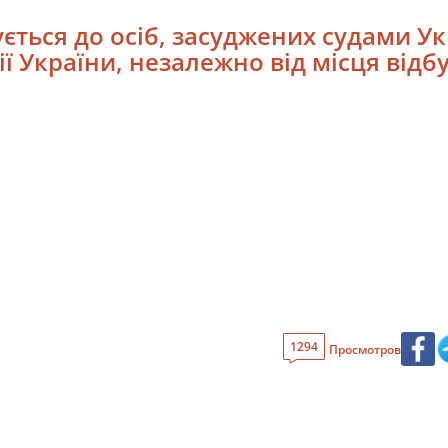
ується до осіб, засуджених судами У
ї України, незалежно від місця від
1294
Просмотров