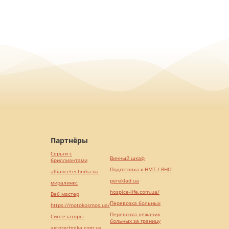
Партнёры
Серьги с
Винный шкаф
бриллиантами
Подготовка к НМТ / ВНО
alliancetechnika.ua
pereklad.ua
миралинкс
hospice-life.com.ua/
Веб мастер
Перевозка больных
https://motokosmos.ua/
Перевозка лежачих
Синтезаторы
больных за границу
agrotechnika.com.ua