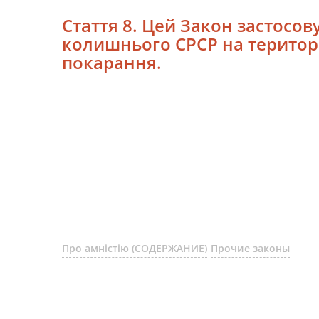
Стаття 8. Цей Закон застосов
колишнього СРСР на територі
покарання.
Про амністію (СОДЕРЖАНИЕ)
Прочие законы