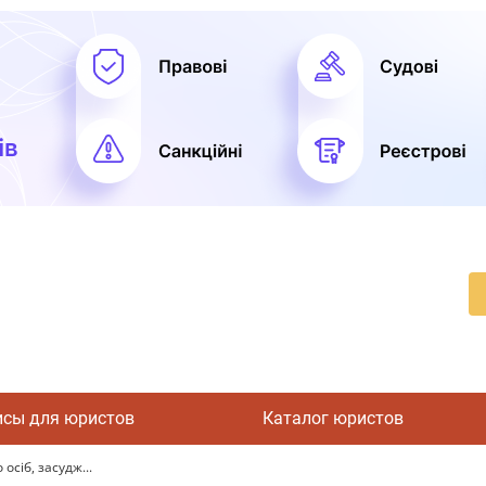
исы для юристов
Каталог юристов
осіб, засудж...