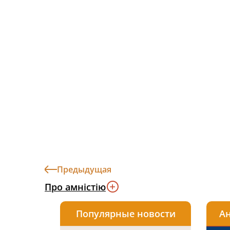
Предыдущая
Про амністію
Популярные новости
Ан