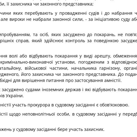
и, її захисника чи законного представника;
очини яких перебувають у провадженні судів і до набрання ч
ле вироки не набрали законної сили, - за ініціативою суду аб
випробуванням, та осіб, яких засуджено до покарань, не пов'
ішніх справ, який здійснює контроль за поведінкою засуджен
лення волі або відбувають покарання у виді арешту, обмеженн
 кримінально-виконавчої установи, погодженим з відповідн
атальйону, військової частини, начальника гарнізону, орган
удженого, його захисника чи законного представника. До подан
бхідні для вирішення питання про застосування амністії.
х засуджено судами іноземних держав і які відбувають покаранн
ів України.
істії участь прокурора в судовому засіданні є обов'язковою.
стії щодо неповнолітньої особи, в судовому засіданні у перед
ень у судовому засіданні бере участь захисник.