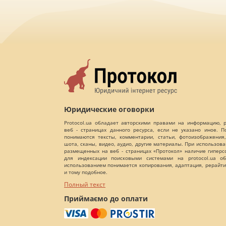
Юридические оговорки
Protocol.ua обладает авторскими правами на информацию,
веб - страницах данного ресурса, если не указано иное. 
понимаются тексты, комментарии, статьи, фотоизображения,
шота, сканы, видео, аудио, другие материалы. При использов
размещенных на веб - страницах «Протокол» наличие гиперс
для индексации поисковыми системами на protocol.ua об
использованием понимается копирования, адаптация, рерайти
и тому подобное.
Полный текст
Приймаємо до оплати