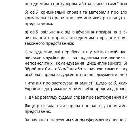
погодженим з прокурором, або за заявою самої особ
б) осіб, кримінальні справи та матеріали про зл
кримінальні справи про злочини яких розглянуто, а
представника;
в) осіб, звільнених від відбування покарання з 
виконання покарань, погодженим з органом внутр
законного представника;
г) засуджених, які перебувають у місцях позбав
військовослужбовців, - за поданням начальника
неповнолітніх, командування дисциплінарного б
Збройних Силах України або за заявою самого зас
особова справа засудженого та інші документи, нео
Питання про застосування амністії щодо осіб, яки
України з дотриманням вимог міжнародних договор
Під час розгляду судами справ про застосування амн
Якщо розглядається справа про застосування амні
представник.
За наявності належним чином оформлених повноваж