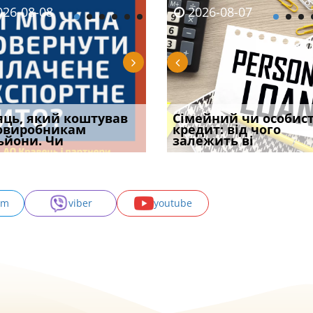
08-06
26-08-08
2026-08-05
2026-08-06
2026-08-07
2026-08-07
2026-07-30
уд встановив для
яць, який коштував
Чи потрібна ФОП
Документи, на яких не
Огляд практики ВС від
Сімейний чи особис
Восьмий ААС фак
одування шкоди
овиробникам
печатка у 2026 році:
проставляється
Ростислава Кравця, що
кредит: від чого
підтвердив, що 
с
ьйони. Чи
правила засто
апостиль: пер
опублі
залежить ві
може скас
am
viber
youtube