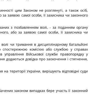
инності цим Законом не розглянуті, а також осіб,
о за заявою самої особи, її захисника чи законного
язаних з позбавленням волі, - за поданням органу
ого, або за заявою самої особи, її захисника чи
я волі чи тримання в дисциплінарному батальйоні
ою спостережною комісією або службою у справах
ів управління Військової служби правопорядку у
ня додаються довідка про заохочення і стягнення,
я на території України, вирішують відповідні суди
бачених законом випадках бере участь її законний