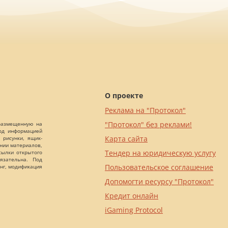
О проекте
Реклама на "Протокол"
"Протокол" без реклами!
 размещенную на
Под информацией
Карта сайта
 рисунки, ящик-
ании материалов,
Тендер на юридическую услугу
сылки открытого
язательна. Под
Пользовательское соглашение
нг, модификация
Допомогти ресурсу "Протокол"
Кредит онлайн
iGaming Protocol