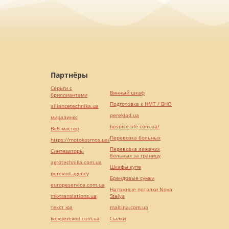
Партнёры
Серьги с
Винный шкаф
бриллиантами
Подготовка к НМТ / ВНО
alliancetechnika.ua
pereklad.ua
миралинкс
hospice-life.com.ua/
Веб мастер
Перевозка больных
https://motokosmos.ua/
Перевозка лежачих
Синтезаторы
больных за границу
agrotechnika.com.ua
Шкафы купе
perevod.agency
Брендовые сумки
europeservice.com.ua
Натяжные потолки Nova
mk-translations.ua
Stelya
текст юа
maltina.com.ua
kievperevod.com.ua
Cылки