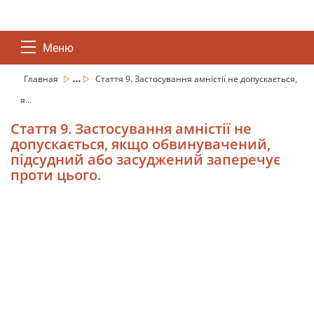
Меню
...
Главная
Стаття 9. Застосування амністії не допускається,
я...
Стаття 9. Застосування амністії не
допускається, якщо обвинувачений,
підсудний або засуджений заперечує
проти цього.