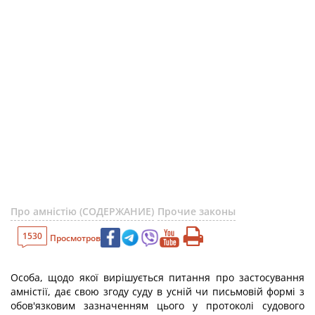
Про амністію (СОДЕРЖАНИЕ)
Прочие законы
1530
Просмотров
Особа, щодо якої вирішується питання про застосування
амністії, дає свою згоду суду в усній чи письмовій формі з
обов'язковим зазначенням цього у протоколі судового