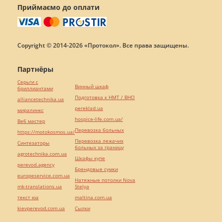
Приймаємо до оплати
Copyright © 2014-2026 «Протокол». Все права защищены.
Партнёры
Серьги с
Винный шкаф
бриллиантами
Подготовка к НМТ / ВНО
alliancetechnika.ua
pereklad.ua
миралинкс
hospice-life.com.ua/
Веб мастер
Перевозка больных
https://motokosmos.ua/
Перевозка лежачих
Синтезаторы
больных за границу
agrotechnika.com.ua
Шкафы купе
perevod.agency
Брендовые сумки
europeservice.com.ua
Натяжные потолки Nova
mk-translations.ua
Stelya
текст юа
maltina.com.ua
kievperevod.com.ua
Cылки