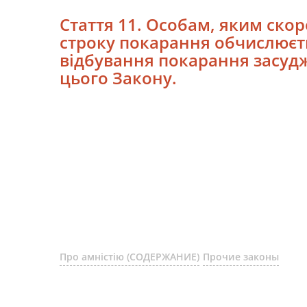
Стаття 11. Особам, яким ско
строку покарання обчислюєть
відбування покарання засудж
цього Закону.
Про амністію (СОДЕРЖАНИЕ)
Прочие законы