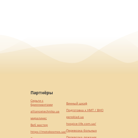
Партнёры
Серьги с
Винный шкаф
бриллиантами
Подготовка к НМТ / ВНО
alliancetechnika.ua
pereklad.ua
миралинкс
hospice-life.com.ua/
Веб мастер
Перевозка больных
https://motokosmos.ua/
Перевозка лежачих