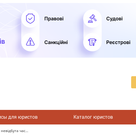
исы для юристов
Каталог юристов
невідбута час...