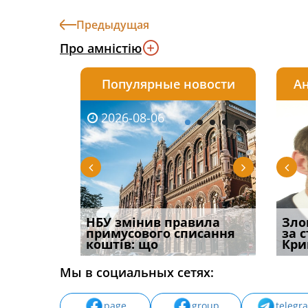
Предыдущая
Про амністію
Популярные новости
Ан
2026-08-06
2026-08-03
2026-
20
 імені та
НБУ змінив правила
Водії можуть отримати
Правом
Зло
ваного до
примусового списання
компенсацію за
ефект
за 
коштів: що
незаконні дії
захист
Кри
Мы в социальных сетях:
page
group
telegr