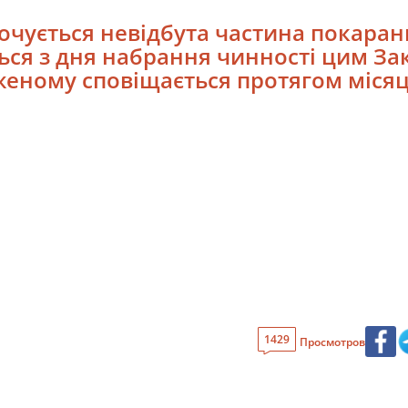
рочується невідбута частина покара
ся з дня набрання чинності цим За
еному сповіщається протягом місяц
1429
Просмотров