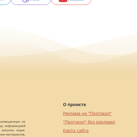
О проекте
Реклама на "Протокол"
"Протокол" без реклами!
 размещенную на
Под информацией
Карта сайта
 рисунки, ящик-
ании материалов,