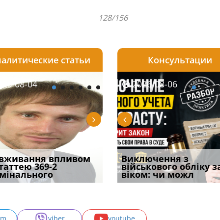
128/156
алитические статьи
Консультации
08-05
26-08-04
2026-07-27
2026-08-05
2026-08-04
2026-08-06
2026-07-30
ірним і
вживання впливом
Бронирование отменят с
Чоловік помер, але
Переоформлення
Виключення з
Восьмий ААС фак
ивним способом
статтею 369-2
1 сентября? Что на
позика залишилася: як
відстрочки за іншою
військового обліку з
підтвердив, що 
у речових
мінального
самом де
фраза «на
підставою: нов
віком: чи можл
може скас
am
viber
youtube