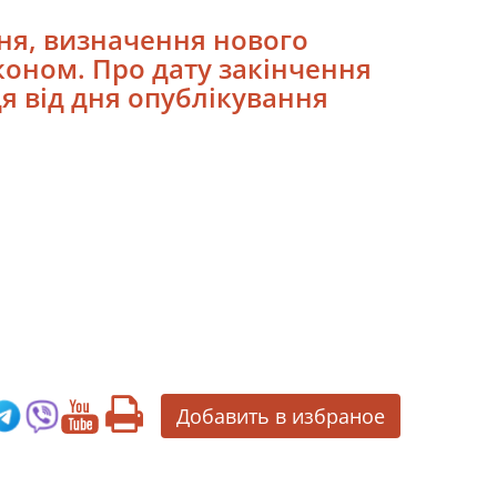
ння, визначення нового
коном. Про дату закінчення
я від дня опублікування
Добавить в избраное