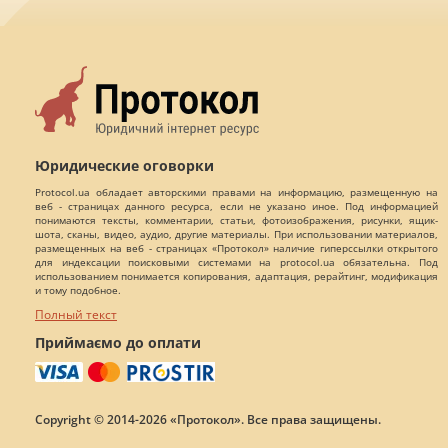
Юридические оговорки
Protocol.ua обладает авторскими правами на информацию, размещенную на
веб - страницах данного ресурса, если не указано иное. Под информацией
понимаются тексты, комментарии, статьи, фотоизображения, рисунки, ящик-
шота, сканы, видео, аудио, другие материалы. При использовании материалов,
размещенных на веб - страницах «Протокол» наличие гиперссылки открытого
для индексации поисковыми системами на protocol.ua обязательна. Под
использованием понимается копирования, адаптация, рерайтинг, модификация
и тому подобное.
Полный текст
Приймаємо до оплати
Copyright © 2014-2026 «Протокол». Все права защищены.