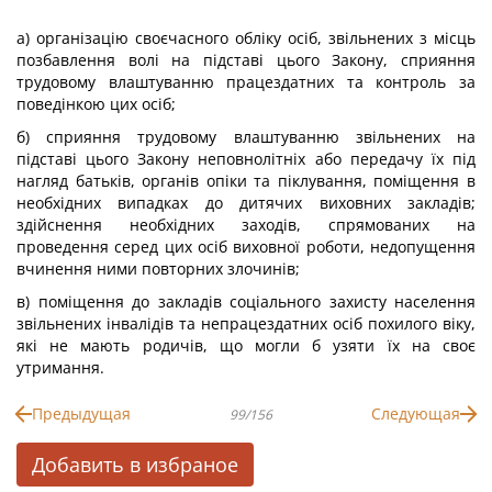
а) організацію своєчасного обліку осіб, звільнених з місць
позбавлення волі на підставі цього Закону, сприяння
трудовому влаштуванню працездатних та контроль за
поведінкою цих осіб;
б) сприяння трудовому влаштуванню звільнених на
підставі цього Закону неповнолітніх або передачу їх під
нагляд батьків, органів опіки та піклування, поміщення в
необхідних випадках до дитячих виховних закладів;
здійснення необхідних заходів, спрямованих на
проведення серед цих осіб виховної роботи, недопущення
вчинення ними повторних злочинів;
в) поміщення до закладів соціального захисту населення
звільнених інвалідів та непрацездатних осіб похилого віку,
які не мають родичів, що могли б узяти їх на своє
утримання.
Предыдущая
Следующая
99/156
Добавить в избраное