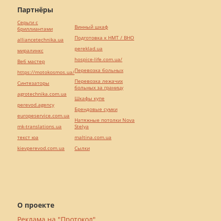
Партнёры
Серьги с
Винный шкаф
бриллиантами
Подготовка к НМТ / ВНО
alliancetechnika.ua
pereklad.ua
миралинкс
hospice-life.com.ua/
Веб мастер
Перевозка больных
https://motokosmos.ua/
Перевозка лежачих
Синтезаторы
больных за границу
agrotechnika.com.ua
Шкафы купе
perevod.agency
Брендовые сумки
europeservice.com.ua
Натяжные потолки Nova
mk-translations.ua
Stelya
текст юа
maltina.com.ua
kievperevod.com.ua
Cылки
О проекте
Реклама на "Протокол"