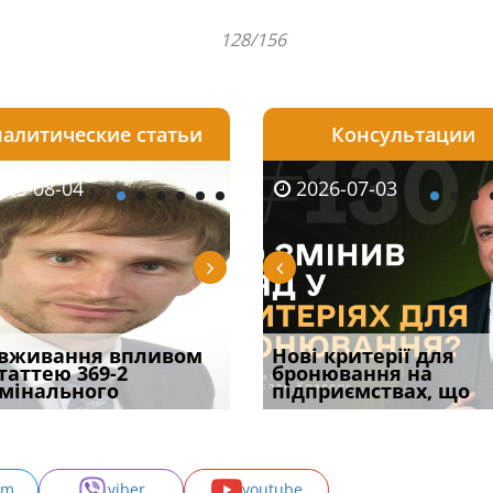
128/156
алитические статьи
Консультации
08-06
26-08-04
2026-05-25
2026-08-06
2026-08-04
2026-07-03
2026-07-30
уд встановив для
вживання впливом
Кого з юристів замінить
Документи, на яких не
Переоформлення
Нові критерії для
Восьмий ААС фак
одування шкоди
статтею 369-2
ШІ, а хто зароблятиме
проставляється
відстрочки за іншою
бронювання на
підтвердив, що 
с
мінального
міль
апостиль: пер
підставою: нов
підприємствах, що
може скас
am
viber
youtube