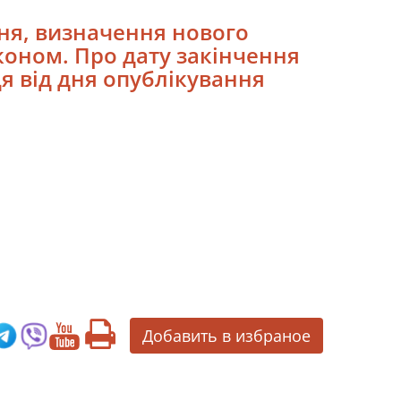
ння, визначення нового
коном. Про дату закінчення
я від дня опублікування
Добавить в избраное