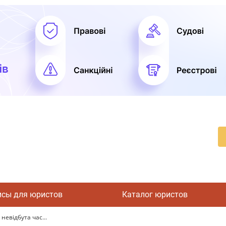
исы для юристов
Каталог юристов
невідбута час...