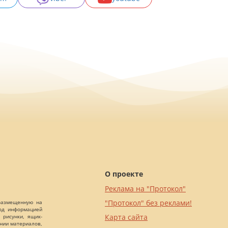
О проекте
Реклама на "Протокол"
"Протокол" без реклами!
 размещенную на
Под информацией
Карта сайта
 рисунки, ящик-
ании материалов,