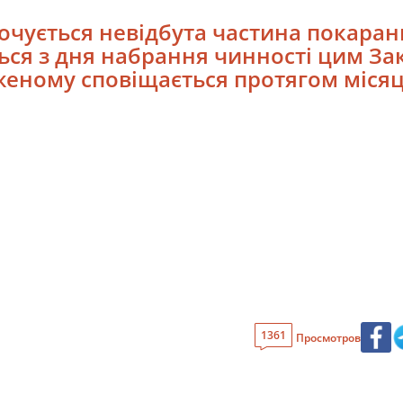
рочується невідбута частина покара
ся з дня набрання чинності цим За
еному сповіщається протягом місяц
1361
Просмотров