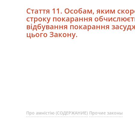
Стаття 11. Особам, яким ско
строку покарання обчислюєть
відбування покарання засудж
цього Закону.
Про амністію (СОДЕРЖАНИЕ)
Прочие законы