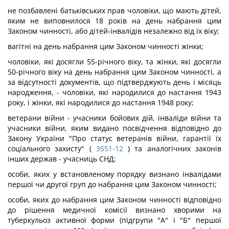
не позбавлені батьківських прав чоловіки, що мають дітей,
яким не виповнилося 18 років на день набрання цим
Законом чинності, або дітей-інвалідів незалежно від їх віку;
вагітні на день набрання цим Законом чинності жінки;
чоловіки, які досягли 55-річного віку, та жінки, які досягли
50-річного віку на день набрання цим Законом чинності, а
за відсутності документів, що підтверджують день і місяць
народження, - чоловіки, які народилися до настання 1943
року, і жінки, які народилися до настання 1948 року;
ветерани війни - учасники бойових дій, інваліди війни та
учасники війни, яким видано посвідчення відповідно до
Закону України "Про статус ветеранів війни, гарантії їх
соціального захисту" (
3551-12
) та аналогічних законів
інших держав - учасниць СНД;
особи, яких у встановленому порядку визнано інвалідами
першої чи другої груп до набрання цим Законом чинності;
особи, яких до набрання цим Законом чинності відповідно
до рішення медичної комісії визнано хворими на
туберкульоз активної форми (підгрупи "А" і "Б" першої