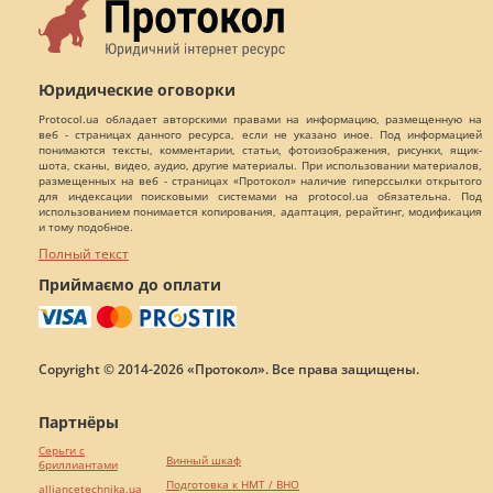
Юридические оговорки
Protocol.ua обладает авторскими правами на информацию, размещенную на
веб - страницах данного ресурса, если не указано иное. Под информацией
понимаются тексты, комментарии, статьи, фотоизображения, рисунки, ящик-
шота, сканы, видео, аудио, другие материалы. При использовании материалов,
размещенных на веб - страницах «Протокол» наличие гиперссылки открытого
для индексации поисковыми системами на protocol.ua обязательна. Под
использованием понимается копирования, адаптация, рерайтинг, модификация
и тому подобное.
Полный текст
Приймаємо до оплати
Copyright © 2014-2026 «Протокол». Все права защищены.
Партнёры
Серьги с
Винный шкаф
бриллиантами
Подготовка к НМТ / ВНО
alliancetechnika.ua