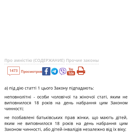
Про амністію (СОДЕРЖАНИЕ)
Прочие законы
1473
Просмотров
а) під дію статті 1 цього Закону підпадають:
неповнолітні - особи чоловічої та жіночої статі, яким не
виповнилося 18 років на день набрання цим Законом
чинності;
не позбавлені батьківських прав жінки, що мають дітей,
яким не виповнилося 18 років на день набрання цим
Законом чинності, або дітей-інвалідів незалежно від їх віку;