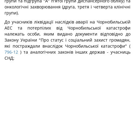
групи та підгрупа "А" п'ятої групи диспансерного обліку) та
онкологічні захворювання (друга, третя і четверта клінічні
групи).
До учасників ліквідації наслідків аварії на Чорнобильській
АЕС та потерпілих від Чорнобильської катастрофи
належать особи, яким видано документи відповідно до
Закону України "Про статус і соціальний захист громадян,
які постраждали внаслідок Чорнобильської катастрофи" (
796-12
) та аналогічних законів інших держав - учасниць
СНД;