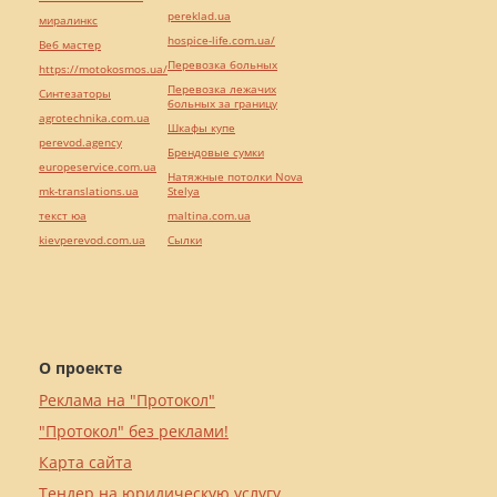
pereklad.ua
миралинкс
hospice-life.com.ua/
Веб мастер
Перевозка больных
https://motokosmos.ua/
Перевозка лежачих
Синтезаторы
больных за границу
agrotechnika.com.ua
Шкафы купе
perevod.agency
Брендовые сумки
europeservice.com.ua
Натяжные потолки Nova
mk-translations.ua
Stelya
текст юа
maltina.com.ua
kievperevod.com.ua
Cылки
О проекте
Реклама на "Протокол"
"Протокол" без реклами!
Карта сайта
Тендер на юридическую услугу