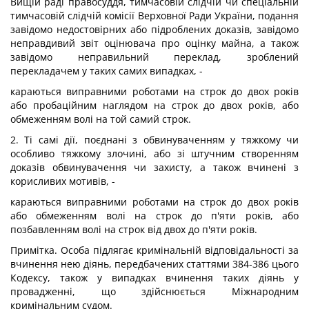
Вищій раді правосуддя, тимчасовій слідчій чи спеціальній
тимчасовій слідчій комісії Верховної Ради України, подання
завідомо недостовірних або підроблених доказів, завідомо
неправдивий звіт оцінювача про оцінку майна, а також
завідомо неправильний переклад, зроблений
перекладачем у таких самих випадках, -
караються виправними роботами на строк до двох років
або пробаційним наглядом на строк до двох років, або
обмеженням волі на той самий строк.
2. Ті самі дії, поєднані з обвинуваченням у тяжкому чи
особливо тяжкому злочині, або зі штучним створенням
доказів обвинувачення чи захисту, а також вчинені з
корисливих мотивів, -
караються виправними роботами на строк до двох років
або обмеженням волі на строк до п'яти років, або
позбавленням волі на строк від двох до п'яти років.
Примітка. Особа підлягає кримінальній відповідальності за
вчинення нею діянь, передбачених статтями 384-386 цього
Кодексу, також у випадках вчинення таких діянь у
провадженні, що здійснюється Міжнародним
кримінальним судом.