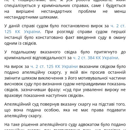
спеціалізується у кримінальних справах, саме і будується
на вирішені нестандартних проблем не менш
нестандартними шляхами.
У даній справі судом було постановлено вирок за
ч. 2 ст.
125 КК України
. При розгляді справи судом першої
інстанції було констатовано факт введення суду в оману
одним із свідків.
У подальшому вказаного свідка було притягнуто до
кримінальної відповідальності за
ч. 2 ст. 384 КК України
.
На вирок за
ч. 2 ст. 125 КК України
вказаним свідком було
подано апеляційну скаргу, у якій він просив останній
змінити шляхом виключення з його мотивувальної частини
висновок суду про визнання судом неправдивими показань
свідків, зазначивши фразу: «суд при ухваленні вироку не
враховує показання наступних свідків».
Апеляційний суд повернув вказану скаргу на підставі того,
що вона подана особою, яка не має права подавати
апеляційну скаргу.
На таке рішення апеляційного суду адвокатом було подано