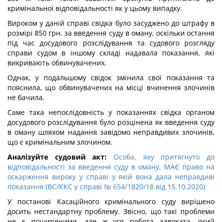
кримінальної відповідальності як у цьому випадку.
Вироком у даній справі свідка було засуджено до штрафу в
розмірі 850 грн. за введення суду в оману, оскільки остання
під час досудового розслідування та судового розгляду
справи судом в іншому складі надавала показання, які
викривають обвинувачених.
Однак, у подальшому свідок змінила свої показання та
пояснила, що обвинувачених на місці вчинення злочинів
не бачила.
Саме така непослідовність у показаннях свідка органом
досудового розслідування було розцінена як введення суду
в оману шляхом надання завідомо неправдивих злочинів,
що є кримінальним злочином.
Аналізуйте судовий акт:
Особа, яку притягнуто до
відповідальності за введення суду в оману, МАЄ право на
оскарження вироку у справі у якій вона дала неправдиві
показання (ВС/ККС у справі № 654/1820/18 від 15.10.2020)
У постанові Касаційного кримінального суду вирішено
досить нестандартну проблему. Звісно, що такі проблеми
не є поширеними, але ж уся робота адвоката, який