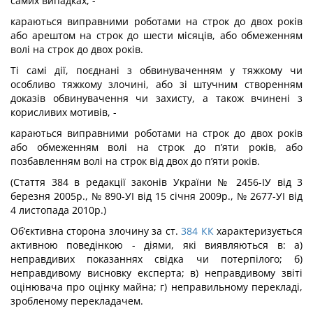
самих випадках, -
караються виправними роботами на строк до двох років
або арештом на строк до шести місяців, або обмеженням
волі на строк до двох років.
Ті самі дії, поєднані з обвинуваченням у тяжкому чи
особливо тяжкому злочині, або зі штучним створенням
доказів обвинувачення чи захисту, а також вчинені з
корисливих мотивів, -
караються виправними роботами на строк до двох років
або обмеженням волі на строк до п’яти років, або
позбавленням волі на строк від двох до п’яти років.
(Стаття 384 в редакції законів України № 2456-ІУ від 3
березня 2005р., № 890-УІ від 15 січня 2009р., № 2677-УІ від
4 листопада 2010р.)
Об’єктивна сторона злочину за ст.
384
КК
характеризується
активною пове­дінкою - діями, які виявляються в: а)
неправдивих показаннях свідка чи потерпілого; б)
неправдивому висновку експерта; в) неправдивому звіті
оцінювача про оцінку майна; г) неправильному перекладі,
зробленому перекладачем.