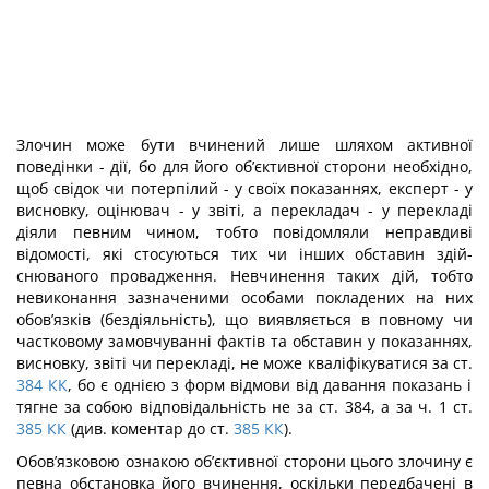
Злочин може бути вчинений лише шляхом активної
поведінки - дії, бо для його об’єктивної сторони необхідно,
щоб свідок чи потерпілий - у своїх показаннях, екс­перт - у
висновку, оцінювач - у звіті, а перекладач - у перекладі
діяли певним чином, тобто повідомляли неправдиві
відомості, які стосуються тих чи інших обставин здій­
снюваного провадження. Невчинення таких дій, тобто
невиконання зазначеними осо­бами покладених на них
обов’язків (бездіяльність), що виявляється в повному чи
частковому замовчуванні фактів та обставин у показаннях,
висновку, звіті чи пере­кладі, не може кваліфікуватися за ст.
384
КК
, бо є однією з форм відмови від давання показань і
тягне за собою відповідальність не за ст. 384, а за ч. 1 ст.
385
КК
(див. ко­ментар до ст.
385
КК
).
Обов’язковою ознакою об’єктивної сторони цього злочину є
певна обстановка його вчинення, оскільки передбачені в