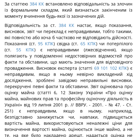
За статтею
384
КК
встановлено відповідальність за злочин
із формальним складом, який визнається закінченим із
моменту вчинення будь-якої із зазначених дій.
Відповідальність за ст.
384
КК
настає, якщо показання,
висновок, звіт чи пере­клад є неправдивими, тобто такими,
які повністю або хоча б частково не відповідають дійсності.
Показання (ст.
95
КПК
) свідка (ст.
65
КПК
) чи потерпілого
(ст.
55
КПК
) є неправдивими (лжесвідчення), якщо
полягають у повідомленні недостовірних відо­мостей про
факти та обставини, що мають значення для відповідного
провадження. Висновок експерта (статті
69
101
102
КПК
) є
неправдивим, якщо в ньому невірно викладений хід
дослідження, зроблені завідомо неправильні висновки,
перекручені певні факти та обставини. Звіт оцінювача про
оцінку майна (статті 6, 12 Закону України «Про оцінку
майна, майнових прав та професійну оціночну діяльність в
Укра­їні» від 19 липня 2001 р. // ВВРУ. - 2001. - № 47. - Ст.
251) є неправдивим, якщо в ньому, наприклад,
безпідставно занижується чи, навпаки, підвищується
вартість майна, використовуються неналежні ціни для
визначення вартості майна, оцінюється інше майно, а не
те, на яке було накладено арешт, надається оцінка не