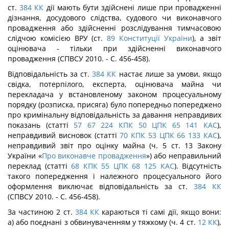
ст.
384
КК
дії мають бути здійснені лише при провадженні
дізнання, досудового слідства, судового чи виконавчого
провадження або здійсненні розслідування тимчасовою
слідчою комісією ВРУ (ст.
89
Конституції України
), а звіт
оцінювача - тільки при здійсненні виконавчого
провадження (СПВСУ 2010. - С. 456-458).
Відповідальність за ст.
384
КК
настає лише за умови, якщо
свідка, потерпілого, експерта, оцінювача майна чи
перекладача у встановленому законом процесуальному
порядку (розписка, присяга) було попередньо попереджено
про кримінальну відпо­відальність за давання неправдивих
показань (статті
57
67
224
КПК
50
ЦПК
65
141
КАС
),
неправдивий висновок (статті
70
КПК
53
ЦПК
66
133
КАС
),
неправдивий звіт про оцінку майна (ч. 5 ст. 13 Закону
України «
Про виконавче провадження
») або не­правильний
переклад (статті
68
КПК
55
ЦПК
68
125
КАС
). Відсутність
такого по­передження і належного процесуального його
оформлення виключає відповідальність за ст.
384
КК
(СПВСУ 2010. - С. 456-458).
За частиною 2 ст.
384
КК
караються ті самі дії, якщо вони:
а) або поєднані з об­винуваченням у тяжкому (ч. 4 ст.
12
КК
),