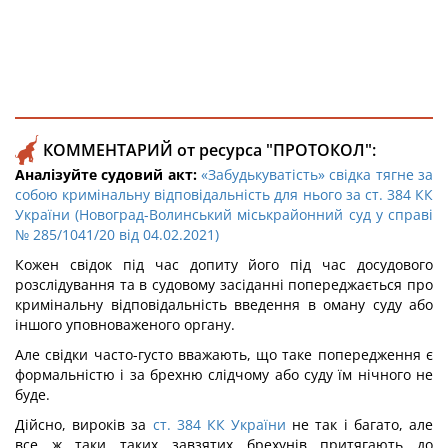
КОММЕНТАРИЙ от ресурса "ПРОТОКОЛ":
Аналізуйте судовий акт:
«Забудькуватість» свідка тягне за
собою кримінальну відповідальність для нього за ст. 384 КК
України (Новоград-Волинський міськрайонний суд у справі
№ 285/1041/20 від 04.02.2021)
Кожен свідок під час допиту його під час досудового
розслідування та в судовому засіданні попереджається про
кримінальну відповідальність введення в оману суду або
іншого уповноваженого органу.
Але свідки часто-густо вважають, що таке попередження є
формальністю і за брехню слідчому або суду їм нічного не
буде.
Дійсно, вироків за
ст. 384 КК України
не так і багато, але
все ж таки таких завзятих брехунів притягають до