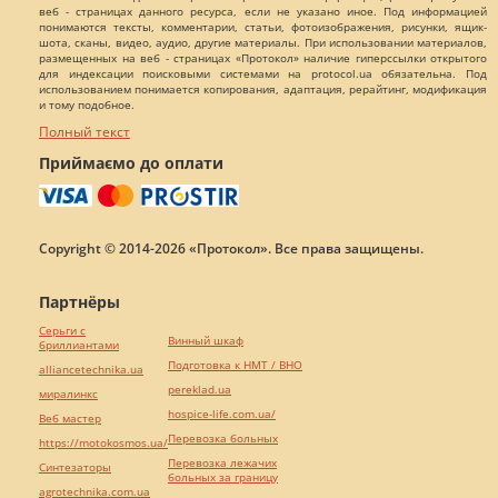
веб - страницах данного ресурса, если не указано иное. Под информацией
понимаются тексты, комментарии, статьи, фотоизображения, рисунки, ящик-
шота, сканы, видео, аудио, другие материалы. При использовании материалов,
размещенных на веб - страницах «Протокол» наличие гиперссылки открытого
для индексации поисковыми системами на protocol.ua обязательна. Под
использованием понимается копирования, адаптация, рерайтинг, модификация
и тому подобное.
Полный текст
Приймаємо до оплати
Copyright © 2014-2026 «Протокол». Все права защищены.
Партнёры
Серьги с
Винный шкаф
бриллиантами
Подготовка к НМТ / ВНО
alliancetechnika.ua
pereklad.ua
миралинкс
hospice-life.com.ua/
Веб мастер
Перевозка больных
https://motokosmos.ua/
Перевозка лежачих
Синтезаторы
больных за границу
agrotechnika.com.ua