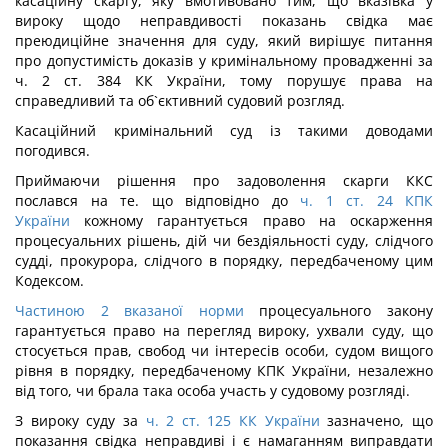
касаційну скаргу, яку вмотивовано тим, що вказівка у
вироку щодо неправдивості показань свідка має
преюдиційне значення для суду, який вирішує питання
про допустимість доказів у кримінальному провадженні за
ч. 2 ст. 384 КК України, тому порушує права на
справедливий та об`єктивний судовий розгляд.
Касаційний кримінальний суд із такими доводами
погодився.
Приймаючи рішення про задоволення скарги ККС
послався на те. що відповідно до
ч. 1 ст. 24 КПК
України
кожному гарантується право на оскарження
процесуальних рішень, дій чи бездіяльності суду, слідчого
судді, прокурора, слідчого в порядку, передбаченому цим
Кодексом.
Частиною 2 вказаної норми
процесуального закону
гарантується право на перегляд вироку, ухвали суду, що
стосується прав, свобод чи інтересів особи, судом вищого
рівня в порядку, передбаченому КПК України, незалежно
від того, чи брала така особа участь у судовому розгляді.
З вироку суду за
ч. 2 ст. 125 КК України
зазначено, що
показання свідка неправдиві і є намаганням виправдати