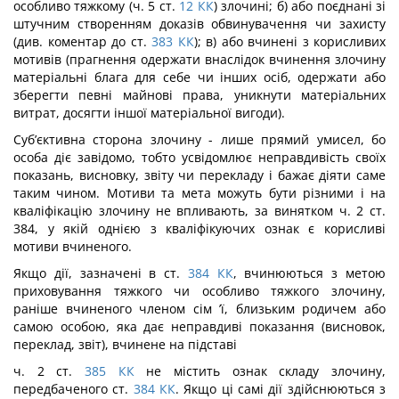
особливо тяжкому (ч. 5 ст.
12
КК
) злочині; б) або поєднані зі
штучним створенням доказів обвинувачення чи захисту
(див. ко­ментар до ст.
383
КК
); в) або вчинені з корисливих
мотивів (прагнення одержати внаслідок вчинення злочину
матеріальні блага для себе чи інших осіб, одержати або
зберегти певні майнові права, уникнути матеріальних
витрат, досягти іншої матері­альної вигоди).
Суб’єктивна сторона злочину - лише прямий умисел, бо
особа діє завідомо, тобто усвідомлює неправдивість своїх
показань, висновку, звіту чи перекладу і бажає діяти саме
таким чином. Мотиви та мета можуть бути різними і на
кваліфікацію зло­чину не впливають, за винятком ч. 2 ст.
384, у якій однією з кваліфікуючих ознак є корисливі
мотиви вчиненого.
Якщо дії, зазначені в ст.
384
КК
, вчинюються з метою
приховування тяжкого чи особливо тяжкого злочину,
раніше вчиненого членом сім ’ї, близьким родичем або
самою особою, яка дає неправдиві показання (висновок,
переклад, звіт), вчинене на підставі
ч. 2 ст.
385
КК
не містить ознак складу злочину,
передбаченого ст.
384
КК
. Якщо ці самі дії здійснюються з