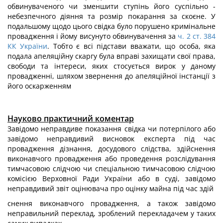
обвинуваченого чи зменшити ступінь його суспільно -
небезпечного діяння та розмір покарання за скоєне. У
подальшому щодо цього свідка було порушено кримінальне
провадження і йому висунуто обвинувачення за
ч. 2 ст. 384
КК України
. Тобто є всі підстави вважати, що особа, яка
подала апеляційну скаргу була вправі захищати свої права,
свободи та інтереси, яких стосується вирок у даному
провадженні, шляхом звернення до апеляційної інстанції з
його оскарженням
Науково практичний коментар
Завідомо неправдиве показання свідка чи потерпілого або
завідомо неправ­дивий висновок експерта під час
провадження дізнання, досудового слідства, здійснення
виконавчого провадження або проведення розслідування
тимчасовою слідчою чи спеціальною тимчасовою слідчою
комісією Верховної Ради України або в суді, завідомо
неправдивий звіт оцінювача про оцінку майна під час здій­
снення виконавчого провадження, а також завідомо
неправильний переклад, зроблений перекладачем у таких