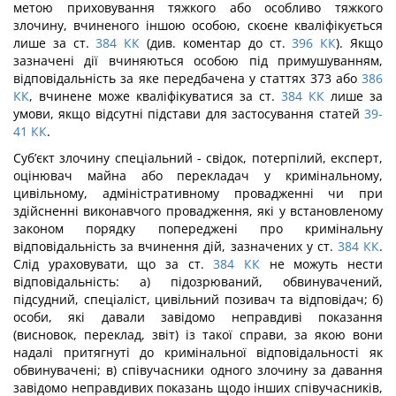
метою приховування тяжкого або особливо тяжкого
злочину, вчине­ного іншою особою, скоєне кваліфікується
лише за ст.
384
КК
(див. коментар до ст.
396
КК
). Якщо
зазначені дії вчиняються особою під примушуванням,
відповідаль­ність за яке передбачена у статтях 373 або
386
КК
, вчинене може кваліфікуватися за ст.
384
КК
лише за
умови, якщо відсутні підстави для застосування статей
39-
41
КК
.
Суб’єкт злочину спеціальний - свідок, потерпілий, експерт,
оцінювач майна або перекладач у кримінальному,
цивільному, адміністративному провадженні чи при
здійсненні виконавчого провадження, які у встановленому
законом порядку попере­джені про кримінальну
відповідальність за вчинення дій, зазначених у ст.
384
КК
.
Слід ураховувати, що за ст.
384
КК
не можуть нести
відповідальність: а) підозрюваний, обвинувачений,
підсудний, спеціаліст, цивільний позивач та відповідач; б)
особи, які давали завідомо неправдиві показання
(висновок, переклад, звіт) із такої справи, за якою вони
надалі притягнуті до кримінальної відповідальності як
обвинувачені; в) співучас­ники одного злочину за давання
завідомо неправдивих показань щодо інших спів­учасників,