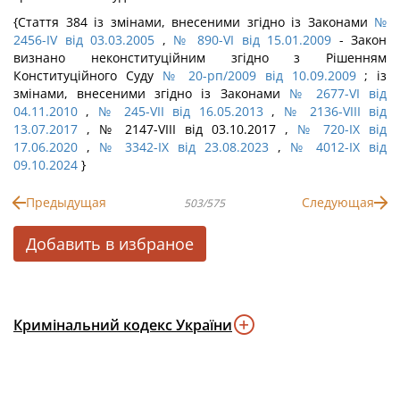
{Стаття 384 із змінами, внесеними згідно із Законами
№
2456-IV від 03.03.2005
,
№ 890-VI від 15.01.2009
- Закон
визнано неконституційним згідно з Рішенням
Конституційного Суду
№ 20-рп/2009 від 10.09.2009
; із
змінами, внесеними згідно із Законами
№ 2677-VI від
04.11.2010
,
№ 245-VII від 16.05.2013
,
№ 2136-VIII від
13.07.2017
, № 2147-VIII від 03.10.2017 ,
№ 720-IX від
17.06.2020
,
№ 3342-IX від 23.08.2023
,
№ 4012-IX від
09.10.2024
}
Предыдущая
Следующая
503/575
Добавить в избраное
Кримінальний кодекс України