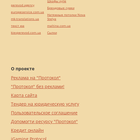
Шкафы купе
perevod.agency
Брендовые сумки
europeservice.com.ua
Натяжные потолки Nova
mk-translations.ua
Stelya
текст юа
maltina.com.ua
kievperevod.com.ua
Cылки
О проекте
Реклама на "Протокол"
"Протокол" без реклами!
Карта сайта
Тендер на юридическую услугу
Пользовательское соглашение
Допомогти ресурсу "Протокол"
Кредит онлайн
iGaming Protocol