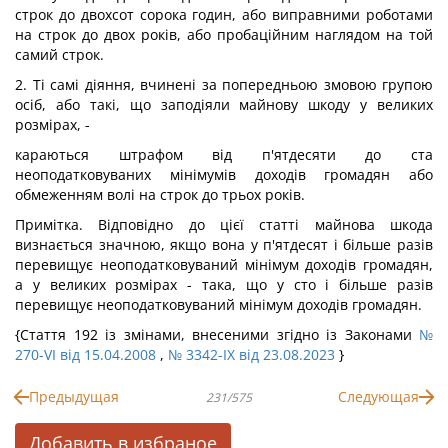
строк до двохсот сорока годин, або виправними роботами
на строк до двох років, або пробаційним наглядом на той
самий строк.
2. Ті самі діяння, вчинені за попередньою змовою групою
осіб, або такі, що заподіяли майнову шкоду у великих
розмірах, -
караються штрафом від п'ятдесяти до ста
неоподатковуваних мінімумів доходів громадян або
обмеженням волі на строк до трьох років.
Примітка. Відповідно до цієї статті майнова шкода
визнається значною, якщо вона у п'ятдесят і більше разів
перевищує неоподатковуваний мінімум доходів громадян,
а у великих розмірах - така, що у сто і більше разів
перевищує неоподатковуваний мінімум доходів громадян.
{Стаття 192 із змінами, внесеними згідно із Законами
№
270-VI від 15.04.2008
,
№ 3342-IX від 23.08.2023
}
Предыдущая
Следующая
231/575
Добавить в избраное