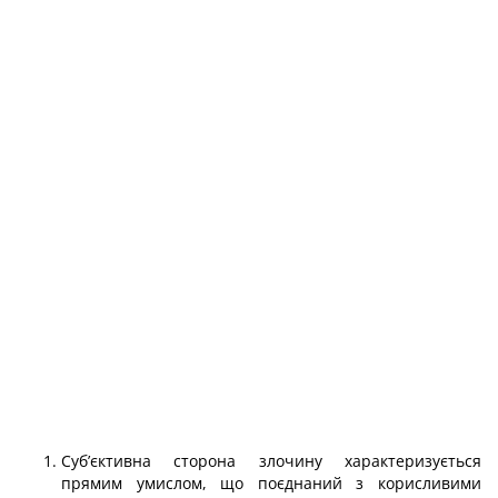
Суб’єктивна сторона злочину характеризується
прямим умислом, що поєдна­ний з корисливими