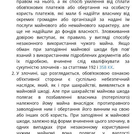
правом на нього, а як спосіб ухилення від сплати
обов’язкових платежів або обертання на особисту
користь платежів, які мали б надійти власнику від
окре­мих громадян або організацій за надані їм
послуги майнового або немайнового характеру, але
ще не надійшли до фондів власності. Зловживання
довірою виступає, як правило, у вигляді способу
незаконного використання чужого майна. Якщо
обман при заподіянні майнової шкоди був пов’
язаний з використанням підроблених до­кументів або
їх підробкою, вчинене слід кваліфікувати за
сукупністю злочинів - за статтями 192 і
358
КК
.
У злочині, що розглядається, обов’язковою ознакою
об’єктивної сторони є сус­пільно небезпечний
наслідок, який, як і при шахрайстві, виявляється в
майновій шкоді. Але при шахрайстві майнова шкода
полягає в позбавленні власника (потерпі­лого)
належного йому майна внаслідок протиправного
заволодіння ним і обертання його винним на свою
або інших осіб користь. При заподіянні ж майнової
шкоди, за­лежно від форми вчинення цього злочину, в
одних випадках (при незаконному корис­туванні
чужим майном) вона полягає у вартості