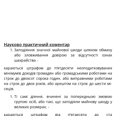
Науково практичний коментар
Заподіяння значної майнової шкоди шляхом обману
або зловживання дові­рою за відсутності ознак
шахрайства -
караються штрафом до п’ятдесяти неоподатковуваних
мінімумів доходів громадян або громадськими роботами на
строк до двохсот сорока годин, або ви­правними роботами
на строк до двох років, або арештом на строк до шести мі­
сяців.
Ті самі діяння, вчинені за попередньою змовою
групою осіб, або такі, що заподіяли майнову шкоду у
великих розмірах, -
караються штрафом від п’ятдесяти до ста