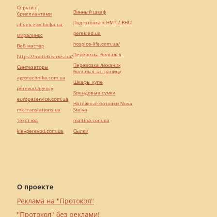
Серьги с
Винный шкаф
бриллиантами
Подготовка к НМТ / ВНО
alliancetechnika.ua
pereklad.ua
миралинкс
hospice-life.com.ua/
Веб мастер
Перевозка больных
https://motokosmos.ua/
Перевозка лежачих
Синтезаторы
больных за границу
agrotechnika.com.ua
Шкафы купе
perevod.agency
Брендовые сумки
europeservice.com.ua
Натяжные потолки Nova
mk-translations.ua
Stelya
текст юа
maltina.com.ua
kievperevod.com.ua
Cылки
О проекте
Реклама на "Протокол"
"Протокол" без реклами!