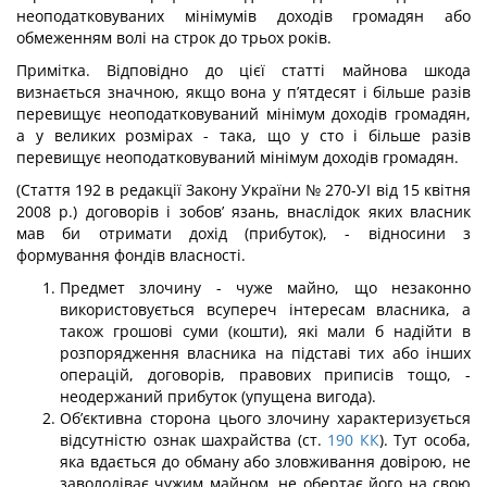
неоподатковуваних мінімумів до­ходів громадян або
обмеженням волі на строк до трьох років.
Примітка. Відповідно до цієї статті майнова шкода
визнається значною, якщо вона у п’ятдесят і більше разів
перевищує неоподатковуваний мінімум до­ходів громадян,
а у великих розмірах - така, що у сто і більше разів
перевищує неоподатковуваний мінімум доходів громадян.
(Стаття 192 в редакції Закону України № 270-УІ від 15 квітня
2008 р.) договорів і зобов’ язань, внаслідок яких власник
мав би отримати дохід (прибуток), - відносини з
формування фондів власності.
Предмет злочину - чуже майно, що незаконно
використовується всупереч інте­ресам власника, а
також грошові суми (кошти), які мали б надійти в
розпорядження власника на підставі тих або інших
операцій, договорів, правових приписів тощо, -
неодержаний прибуток (упущена вигода).
Об’єктивна сторона цього злочину характеризується
відсутністю ознак шах­райства (ст.
190
КК
). Тут особа,
яка вдається до обману або зловживання довірою, не
заволодіває чужим майном, не обертає його на свою