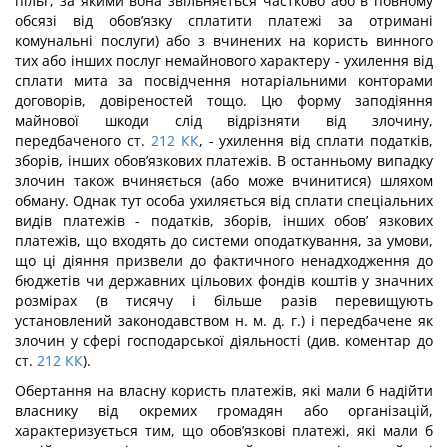
пільг, за якими вона звільняється частково або в повному
обсязі від обов’язку сплатити платежі за отримані
комунальні послуги) або з вчинених на користь винного
тих або інших послуг немайнового характеру - ухилення від
сплати мита за посвідчення нотаріальними конторами
договорів, довіреностей тощо. Цю форму заподіяння
майнової шкоди слід від­різняти від злочину,
передбаченого ст.
212
КК
, - ухилення від сплати податків,
зборів, інших обов’язкових платежів. В останньому випадку
злочин також вчиняється (або може вчинитися) шляхом
обману. Однак тут особа ухиляється від сплати спеціальних
видів платежів - податків, зборів, інших обов’ язкових
платежів, що входять до системи опо­даткування, за умови,
що ці діяння призвели до фактичного ненадходження до
бюджетів чи державних цільових фондів коштів у значних
розмірах (в тисячу і більше разів пере­вищують
установлений законодавством н. м. д. г.) і передбачене як
злочин у сфері госпо­дарської діяльності (див. коментар до
ст.
212
КК
).
Обертання на власну користь платежів, які мали б надійти
власнику від окремих громадян або організацій,
характеризується тим, що обов’язкові платежі, які мали б