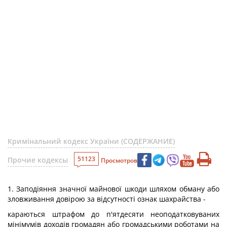
Кримінальний кодекс України (СОДЕРЖАНИЕ)
51123
Прочие кодексы
Просмотров
1. Заподіяння значної майнової шкоди шляхом обману або
зловживання довірою за відсутності ознак шахрайства -
караються штрафом до п'ятдесяти неоподатковуваних
мінімумів доходів громадян або громадськими роботами на