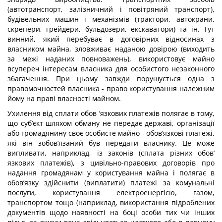
(автотранспорт, залізничний і повітряний тран­спорт),
будівельних машин і механізмів (трактори, автокрани,
скрепери, грейдери, бульдозери, екскаватори) та ін. Тут
винний, який перебуває в договірних відносинах з
власником майна, зловживає наданою довірою (виходить
за межі наданих повно­важень), використовує майно
всупереч інтересам власника для особистого незакон­ного
збагачення. При цьому завжди порушується одна з
правомочностей власника - право користування належним
йому на праві власності майном.
Ухилення від сплати обов ’язкових платежів полягає в тому,
що суб’єкт шляхом об­ману не передає державі, організації
або громадянину своє особисте майно - обов’язкові платежі,
які він зобов’язаний був передати власнику. Це може
випливати, наприклад, із законів (сплата різних обов’
язкових платежів), з цивільно-правових договорів про
надан­ня громадянам у користування майна і полягає в
обов’язку здійснити (виплатити) платежі за комунальні
послуги, користування електроенергією, газом,
транспортом тощо (напри­клад, використання підроблених
документів щодо наявності на боці особи тих чи інших