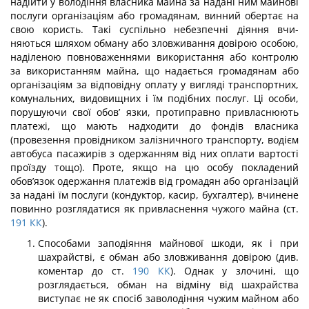
надійти у володіння власника майна за надані ним майнові
послуги організаціям або громадянам, винний обертає на
свою користь. Такі суспільно небезпечні діяння вчи­
няються шляхом обману або зловживання довірою особою,
наділеною повноважен­нями використання або контролю
за використанням майна, що надається громадянам або
організаціям за відповідну оплату у вигляді транспортних,
комунальних, видо­вищних і їм подібних послуг. Ці особи,
порушуючи свої обов’ язки, протиправно при­власнюють
платежі, що мають надходити до фондів власника
(провезення провідни­ком залізничного транспорту, водієм
автобуса пасажирів з одержанням від них опла­ти вартості
проїзду тощо). Проте, якщо на цю особу покладений
обов’язок одержання платежів від громадян або організацій
за надані їм послуги (кондуктор, касир, бух­галтер), вчинене
повинно розглядатися як привласнення чужого майна (ст.
191
КК
).
Способами заподіяння майнової шкоди, як і при
шахрайстві, є обман або зло­вживання довірою (див.
коментар до ст.
190
КК
). Однак у злочині, що
розглядаєть­ся, обман на відміну від шахрайства
виступає не як спосіб заволодіння чужим майном або