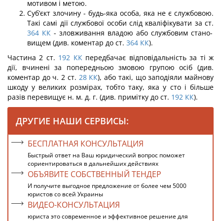
мотивом і метою.
Суб’єкт злочину - будь-яка особа, яка не є службовою.
Такі самі дії службової особи слід кваліфікувати за ст.
364
КК
- зловживання владою або службовим стано­
вищем (див. коментар до ст.
364
КК
).
Частина 2 ст.
192
КК
передбачає відповідальність за ті ж
дії, вчинені за поперед­ньою змовою групою осіб (див.
коментар до ч. 2 ст.
28
КК
), або такі, що заподіяли майнову
шкоду у великих розмірах, тобто таку, яка у сто і більше
разів перевищує н. м. д. г. (див. примітку до ст.
192
КК
).
ДРУГИЕ НАШИ СЕРВИСЫ:
БЕСПЛАТНАЯ КОНСУЛЬТАЦИЯ
Быстрый ответ на Ваш юридический вопрос поможет
сориентироваться в дальнейших действиях
ОБЪЯВИТЕ СОБСТВЕННЫЙ ТЕНДЕР
И получите выгодное предложение от более чем 5000
юристов со всей Украины
ВИДЕО-КОНСУЛЬТАЦИЯ
юриста это современное и эффективное решение для