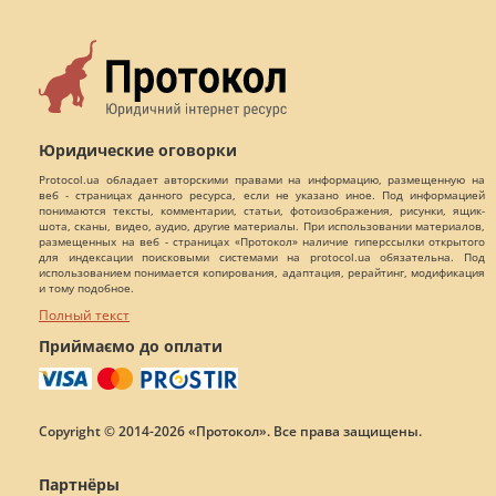
Юридические оговорки
Protocol.ua обладает авторскими правами на информацию, размещенную на
веб - страницах данного ресурса, если не указано иное. Под информацией
понимаются тексты, комментарии, статьи, фотоизображения, рисунки, ящик-
шота, сканы, видео, аудио, другие материалы. При использовании материалов,
размещенных на веб - страницах «Протокол» наличие гиперссылки открытого
для индексации поисковыми системами на protocol.ua обязательна. Под
использованием понимается копирования, адаптация, рерайтинг, модификация
и тому подобное.
Полный текст
Приймаємо до оплати
Copyright © 2014-2026 «Протокол». Все права защищены.
Партнёры