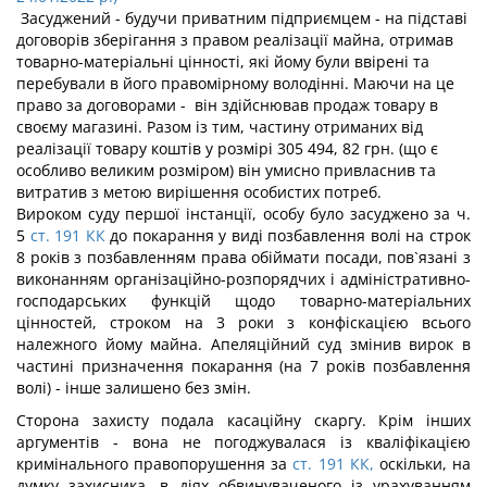
Засуджений - будучи приватним підприємцем - на підставі
договорів зберігання з правом реалізації майна, отримав
товарно-матеріальні цінності, які йому були ввірені та
перебували в його правомірному володінні. Маючи на це
право за договорами - він здійснював продаж товару в
своєму магазині. Разом із тим, частину отриманих від
реалізації товару коштів у розмірі 305 494, 82 грн. (що є
особливо великим розміром) він умисно привласнив та
витратив з метою вирішення особистих потреб.
Вироком суду першої інстанції, особу було засуджено за ч.
5
ст. 191 КК
до покарання у виді позбавлення волі на строк
8 років з позбавленням права обіймати посади, пов`язані з
виконанням організаційно-розпорядчих і адміністративно-
господарських функцій щодо товарно-матеріальних
цінностей, строком на 3 роки з конфіскацією всього
належного йому майна. Апеляційний суд змінив вирок в
частині призначення покарання (на 7 років позбавлення
волі) - інше залишено без змін.
Сторона захисту подала касаційну скаргу. Крім інших
аргументів - вона не погоджувалася із кваліфікацією
кримінального правопорушення за
ст. 191 КК,
оскільки, на
думку захисника, в діях обвинуваченого із урахуванням