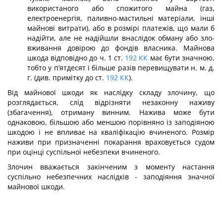
використаного або спожитого майна (газ,
електроенергія, паливно-мастильні матеріали, інші
майнові витрати), або в розмірі платежів, що мали б
надійти, але не надійшли внаслідок обману або зло­
вживання довірою до фондів власника. Майнова
шкода відповідно до ч. 1 ст.
192
КК
має бути значною,
тобто у п’ятдесят і більше разів перевищувати н. м. д.
г. (див. при­мітку до ст.
192
КК
).
Від майнової шкоди як наслідку складу злочину, що
розглядається, слід відрізня­ти незаконну наживу
(збагачення), отриману винним. Нажива може бути
однаковою, більшою або меншою порівняно із заподіяною
шкодою і не впливає на кваліфікацію вчиненого. Розмір
наживи при призначенні покарання враховується судом
при оцінці суспільної небезпеки вчиненого.
Злочин вважається закінченим з моменту настання
суспільно небезпечних наслід­ків - заподіяння значної
майнової шкоди.