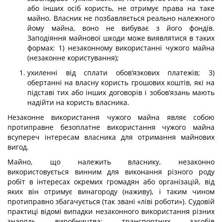
або інших осіб користь, не отри­мує права на таке
майно. Власник не позбавляється реально належного
йому майна, воно не вибуває з його фондів.
Заподіяння майнової шкоди може виявлятися в таких
формах: 1) незаконному використанні чужого майна
(незаконне користування);
ухиленні від сплати обов’язкових платежів; 3)
обертанні на власну користь грошо­вих коштів, які на
підставі тих або інших договорів і зобов’язань мають
надійти на користь власника.
Незаконне використання чужого майна являє собою
протиправне безоплатне ви­користання чужого майна
всупереч інтересам власника для отримання майнових
вигод.
Майно, що належить власнику, незаконно
використовується винним для виконан­ня різного роду
робіт в інтересах окремих громадян або організацій, від
яких він отримує винагороду (наживу), і таким чином
протиправно збагачується (так звані «ліві роботи»). Судовій
практиці відомі випадки незаконного використання різних
знарядь виробництва: транспортних засобів