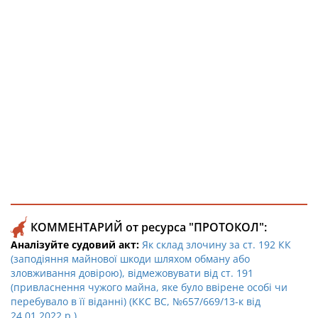
КОММЕНТАРИЙ от ресурса "ПРОТОКОЛ":
Аналізуйте судовий акт:
Як склад злочину за ст. 192 КК
(заподіяння майнової шкоди шляхом обману або
зловживання довірою), відмежовувати від ст. 191
(привласнення чужого майна, яке було ввірене особі чи
перебувало в її віданні) (ККС ВС, №657/669/13-к від
24.01.2022 р.)