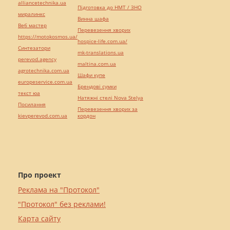
alliancetechnika.ua
Підготовка до НМТ / ЗНО
миралинкс
Винна шафа
Веб мастер
Перевезення хворих
https://motokosmos.ua/
hospice-life.com.ua/
Синтезатори
mk-translations.ua
perevod.agency
maltina.com.ua
agrotechnika.com.ua
Шафи купе
europeservice.com.ua
Брендові сумки
текст юа
Натяжні стелі Nova Stelya
Посилання
Перевезення хворих за
kievperevod.com.ua
кордон
Про проект
Реклама на "Протокол"
"Протокол" без реклами!
Карта сайту