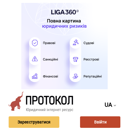
UA
Зареєструватися
Ввійти