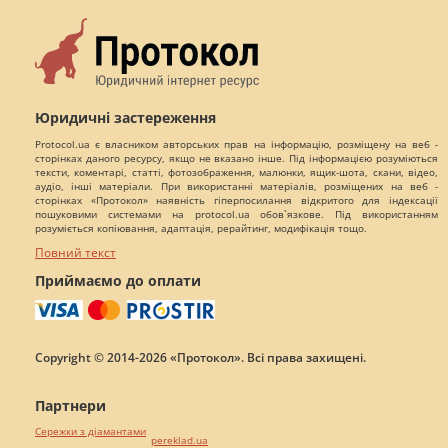
Юридичні застереження
Protocol.ua є власником авторських прав на інформацію, розміщену на веб -
сторінках даного ресурсу, якщо не вказано інше. Під інформацією розуміються
тексти, коментарі, статті, фотозображення, малюнки, ящик-шота, скани, відео,
аудіо, інші матеріали. При використанні матеріалів, розміщених на веб -
сторінках «Протокол» наявність гіперпосилання відкритого для індексації
пошуковими системами на protocol.ua обов`язкове. Під використанням
розуміється копіювання, адаптація, рерайтинг, модифікація тощо.
Повний текст
Приймаємо до оплати
Copyright © 2014-2026 «Протокол». Всі права захищені.
Партнери
Сережки з діамантами
pereklad.ua