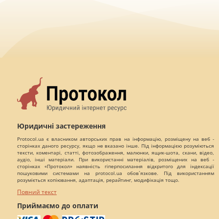
Юридичні застереження
Protocol.ua є власником авторських прав на інформацію, розміщену на веб -
сторінках даного ресурсу, якщо не вказано інше. Під інформацією розуміються
тексти, коментарі, статті, фотозображення, малюнки, ящик-шота, скани, відео,
аудіо, інші матеріали. При використанні матеріалів, розміщених на веб -
сторінках «Протокол» наявність гіперпосилання відкритого для індексації
пошуковими системами на protocol.ua обов`язкове. Під використанням
розуміється копіювання, адаптація, рерайтинг, модифікація тощо.
Повний текст
Приймаємо до оплати