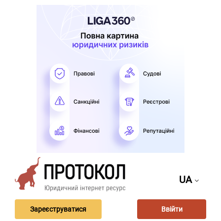
UA
Зареєструватися
Ввійти