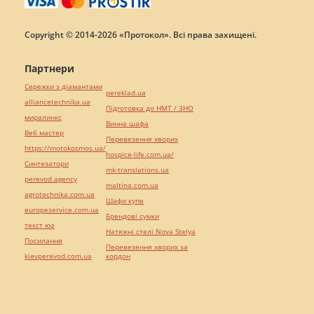
Copyright © 2014-2026 «Протокол». Всі права захищені.
Партнери
Сережки з діамантами
pereklad.ua
alliancetechnika.ua
Підготовка до НМТ / ЗНО
миралинкс
Винна шафа
Веб мастер
Перевезення хворих
https://motokosmos.ua/
hospice-life.com.ua/
Синтезатори
mk-translations.ua
perevod.agency
maltina.com.ua
agrotechnika.com.ua
Шафи купе
europeservice.com.ua
Брендові сумки
текст юа
Натяжні стелі Nova Stelya
Посилання
Перевезення хворих за
kievperevod.com.ua
кордон