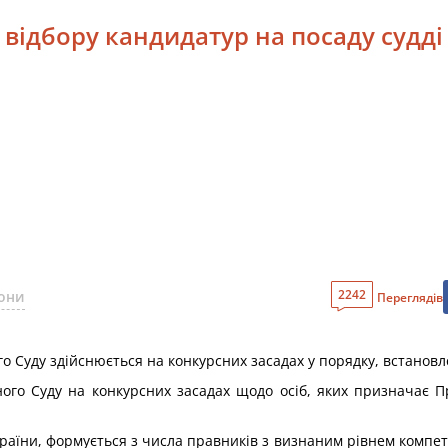
и відбору кандидатур на посаду судд
2242
кони
Переглядів
ого Суду здійснюється на конкурсних засадах у порядку, встанов
ного Суду на конкурсних засадах щодо осіб, яких призначає П
країни, формується з числа правників з визнаним рівнем компетен