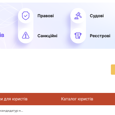
си для юристів
Каталог юристів
 кандидатур н...