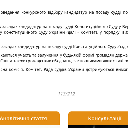
ведення конкурсного відбору кандидатур на посаду судді Кон
 засадах кандидатур на посаду судді Конституційного Суду у Ве
 Конституційного Суду України (далі - Комітет), у порядку, 
засадах кандидатур на посаду судді Конституційного Суду з’їздо
скаються участь та залучення у будь-якій формі громадян держ
ни, а також громадських об’єднань, засновниками яких є такі о
рсна комісія, Комітет, Рада суддів України дотримуються вим
113/212
Аналітична стаття
Консультації