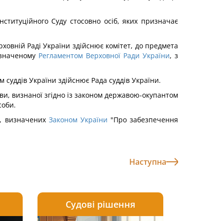
ституційного Суду стосовно осіб, яких призначає
рховній Раді України здійснює комітет, до предмета
визначеному
Регламентом Верховної Ради України
, з
м суддів України здійснює Рада суддів України.
ави, визнаної згідно із законом державою-окупантом
соби.
ог, визначених
Законом України
"Про забезпечення
Наступна
Судові рішення