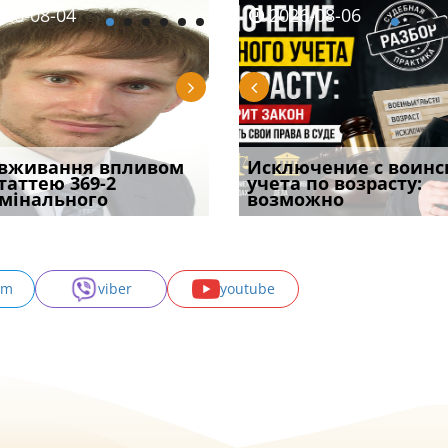
08-06
26-08-04
2026-08-05
2026-08-06
2026-08-04
2026-08-06
2026-07-30
уд встановив для
вживання впливом
Особливості захисту у
Документи, на яких не
Переоформлення
Исключение с воинс
Восьмий ААС фак
одування шкоди
статтею 369-2
кримінальному
проставляється
відстрочки за іншою
учета по возрасту:
підтвердив, що 
с
мінального
провадженні: я
апостиль: пер
підставою: нов
возможно
може скас
am
viber
youtube