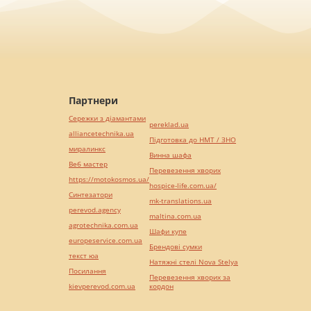
Партнери
Сережки з діамантами
pereklad.ua
alliancetechnika.ua
Підготовка до НМТ / ЗНО
миралинкс
Винна шафа
Веб мастер
Перевезення хворих
https://motokosmos.ua/
hospice-life.com.ua/
Синтезатори
mk-translations.ua
perevod.agency
maltina.com.ua
agrotechnika.com.ua
Шафи купе
europeservice.com.ua
Брендові сумки
текст юа
Натяжні стелі Nova Stelya
Посилання
Перевезення хворих за
kievperevod.com.ua
кордон