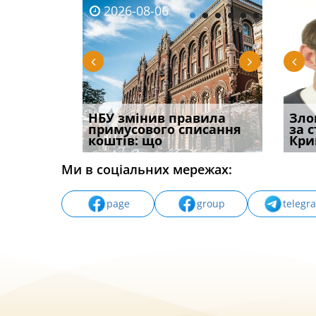
2026-08-06
2026-08-03
2026-
20
і
НБУ змінив правила
Водії можуть отримати
Якщо с
Зло
способом
примусового списання
компенсацію за
відшк
за 
вих
коштів: що
незаконні дії
наявні
Кри
Ми в соціальних мережах:
page
group
telegr