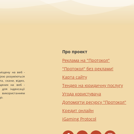
Про проект
Реклама на "Протокол"
"Протокол" без реклами!
міщену на веб -
цією розуміються
Карта сайту
а, скани, відео,
іщених на веб -
Тендер на юридичну послугу
 для індексації
 використанням
Угода користувача
що.
Допомогти ресурсу "Протокол"
Кредит онлайн
iGaming Protocol