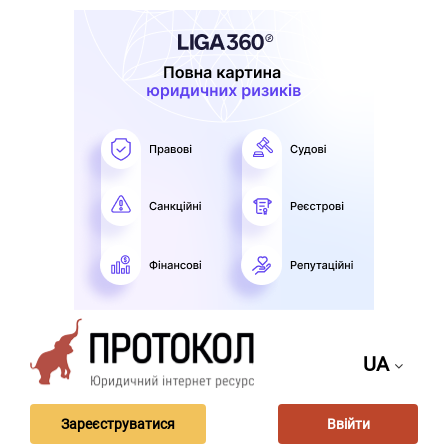
UA
Зареєструватися
Ввійти