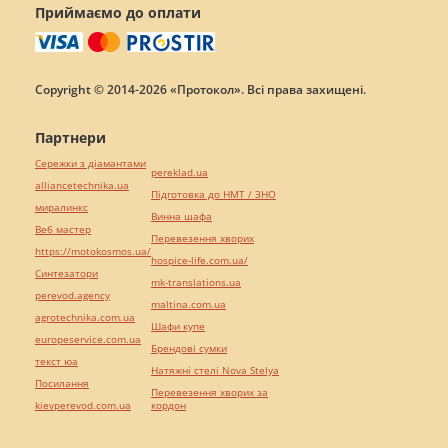
Приймаємо до оплати
Copyright © 2014-2026 «Протокол». Всі права захищені.
Партнери
Сережки з діамантами
pereklad.ua
alliancetechnika.ua
Підготовка до НМТ / ЗНО
миралинкс
Винна шафа
Веб мастер
Перевезення хворих
https://motokosmos.ua/
hospice-life.com.ua/
Синтезатори
mk-translations.ua
perevod.agency
maltina.com.ua
agrotechnika.com.ua
Шафи купе
europeservice.com.ua
Брендові сумки
текст юа
Натяжні стелі Nova Stelya
Посилання
Перевезення хворих за
kievperevod.com.ua
кордон