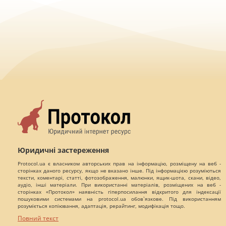
Юридичні застереження
Protocol.ua є власником авторських прав на інформацію, розміщену на веб -
сторінках даного ресурсу, якщо не вказано інше. Під інформацією розуміються
тексти, коментарі, статті, фотозображення, малюнки, ящик-шота, скани, відео,
аудіо, інші матеріали. При використанні матеріалів, розміщених на веб -
сторінках «Протокол» наявність гіперпосилання відкритого для індексації
пошуковими системами на protocol.ua обов`язкове. Під використанням
розуміється копіювання, адаптація, рерайтинг, модифікація тощо.
Повний текст