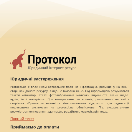
Юридичні застереження
Protocol.ua є власником авторських прав на інформацію, розміщену на веб -
сторінках даного ресурсу, якщо не вказано інше. Під інформацією розуміються
тексти, коментарі, статті, фотозображення, малюнки, ящик-шота, скани, відео,
аудіо, інші матеріали. При використанні матеріалів, розміщених на веб -
сторінках «Протокол» наявність гіперпосилання відкритого для індексації
пошуковими системами на protocol.ua обов`язкове. Під використанням
розуміється копіювання, адаптація, рерайтинг, модифікація тощо.
Повний текст
Приймаємо до оплати