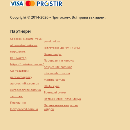
Copyright © 2014-2026 «Протокол». Всі права захищені.
Партнери
Сережки з діамантами
pereklad.ua
alliancetechnika.ua
Підготовка до НМТ / ЗНО
миралинкс
Винна шафа
Веб мастер
Перевезення хворих
https://motokosmos.ua/
hospice-life.com.ua/
Синтезатори
mk-translations.ua
perevod.agency
maltina.com.ua
agrotechnika.com.ua
Шафи купе
europeservice.com.ua
Брендові сумки
текст юа
Натяжні стелі Nova Stelya
Посилання
Перевезення хворих за
kievperevod.com.ua
кордон