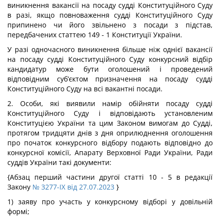
виникнення вакансії на посаду судді Конституційного Суду
в разі, якщо повноваження судді Конституційного Суду
припинено чи його звільнено з посади з підстав,
передбачених статтею 149 - 1 Конституції України.
У разі одночасного виникнення більше ніж однієї вакансії
на посаду судді Конституційного Суду конкурсний відбір
кандидатур може бути оголошений і проведений
відповідним суб’єктом призначення на посаду судді
Конституційного Суду на всі вакантні посади.
2. Особи, які виявили намір обійняти посаду судді
Конституційного Суду і відповідають установленим
Конституцією України та цим Законом вимогам до Судді,
протягом тридцяти днів з дня оприлюднення оголошення
про початок конкурсного відбору подають відповідно до
конкурсної комісії, Апарату Верховної Ради України, Ради
суддів України такі документи:
{Абзац перший частини другої статті 10 - 5 в редакції
Закону
№ 3277-IX від 27.07.2023
}
1) заяву про участь у конкурсному відборі у довільній
формі;