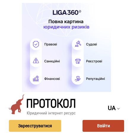
UA
Зареєструватися
Ввійти