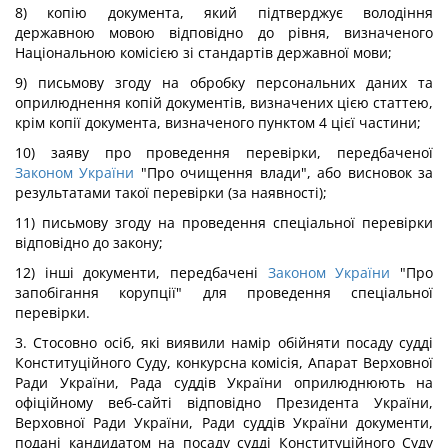
8) копію документа, який підтверджує володіння
державною мовою відповідно до рівня, визначеного
Національною комісією зі стандартів державної мови;
9) письмову згоду на обробку персональних даних та
оприлюднення копій документів, визначених цією статтею,
крім копії документа, визначеного пунктом 4 цієї частини;
10) заяву про проведення перевірки, передбаченої
Законом України
"Про очищення влади", або висновок за
результатами такої перевірки (за наявності);
11) письмову згоду на проведення спеціальної перевірки
відповідно до закону;
12) інші документи, передбачені
Законом України
"Про
запобігання корупції" для проведення спеціальної
перевірки.
3. Стосовно осіб, які виявили намір обійняти посаду судді
Конституційного Суду, конкурсна комісія, Апарат Верховної
Ради України, Рада суддів України оприлюднюють на
офіційному веб-сайті відповідно Президента України,
Верховної Ради України, Ради суддів України документи,
подані кандидатом на посаду судді Конституційного Суду