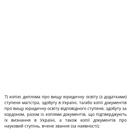
7) копію диплома про вищу юридичну освіту (з додатками)
ступеня магістра, здобуту в Україні, та/або копії документів
про вищу юридичну освіту відповідного ступеня, здобуту за
кордоном, разом із копіями документів, що підтверджують
їх визнання в Україні, а також копії документів про
науковий ступінь, вчене звання (за наявності);