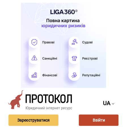
UA
Зареєструватися
Ввійти