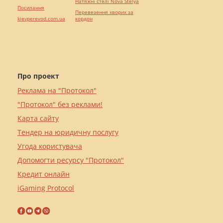
Натяжні стелі Nova Stelya
Посилання
Перевезення хворих за
kievperevod.com.ua
кордон
Про проект
Реклама на "Протокол"
"Протокол" без реклами!
Карта сайту
Тендер на юридичну послугу
Угода користувача
Допомогти ресурсу "Протокол"
Кредит онлайн
iGaming Protocol