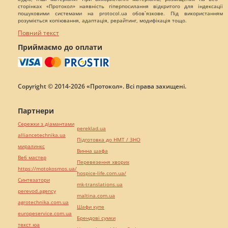
сторінках «Протокол» наявність гіперпосилання відкритого для індексації
пошуковими системами на protocol.ua обов`язкове. Під використанням
розуміється копіювання, адаптація, рерайтинг, модифікація тощо.
Повний текст
Приймаємо до оплати
Copyright © 2014-2026 «Протокол». Всі права захищені.
Партнери
Сережки з діамантами
pereklad.ua
alliancetechnika.ua
Підготовка до НМТ / ЗНО
миралинкс
Винна шафа
Веб мастер
Перевезення хворих
https://motokosmos.ua/
hospice-life.com.ua/
Синтезатори
mk-translations.ua
perevod.agency
maltina.com.ua
agrotechnika.com.ua
Шафи купе
europeservice.com.ua
Брендові сумки
текст юа