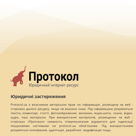
Юридичні застереження
Protocol.ua є власником авторських прав на інформацію, розміщену на веб -
сторінках даного ресурсу, якщо не вказано інше. Під інформацією розуміються
тексти, коментарі, статті, фотозображення, малюнки, ящик-шота, скани, відео,
аудіо, інші матеріали. При використанні матеріалів, розміщених на веб -
сторінках «Протокол» наявність гіперпосилання відкритого для індексації
пошуковими системами на protocol.ua обов`язкове. Під використанням
розуміється копіювання, адаптація, рерайтинг, модифікація тощо.