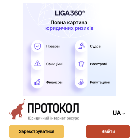
UA
Зареєструватися
Ввійти