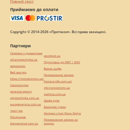
Повний текст
Приймаємо до оплати
Copyright © 2014-2026 «Протокол». Всі права захищені.
Партнери
Сережки з діамантами
pereklad.ua
alliancetechnika.ua
Підготовка до НМТ / ЗНО
миралинкс
Винна шафа
Веб мастер
Перевезення хворих
https://motokosmos.ua/
hospice-life.com.ua/
Синтезатори
mk-translations.ua
perevod.agency
maltina.com.ua
agrotechnika.com.ua
Шафи купе
europeservice.com.ua
Брендові сумки
текст юа
Натяжні стелі Nova Stelya
Посилання
Перевезення хворих за
kievperevod.com.ua
кордон