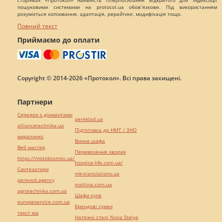
сторінках «Протокол» наявність гіперпосилання відкритого для індексації
пошуковими системами на protocol.ua обов`язкове. Під використанням
розуміється копіювання, адаптація, рерайтинг, модифікація тощо.
Повний текст
Приймаємо до оплати
Copyright © 2014-2026 «Протокол». Всі права захищені.
Партнери
Сережки з діамантами
pereklad.ua
alliancetechnika.ua
Підготовка до НМТ / ЗНО
миралинкс
Винна шафа
Веб мастер
Перевезення хворих
https://motokosmos.ua/
hospice-life.com.ua/
Синтезатори
mk-translations.ua
perevod.agency
maltina.com.ua
agrotechnika.com.ua
Шафи купе
europeservice.com.ua
Брендові сумки
текст юа
Натяжні стелі Nova Stelya