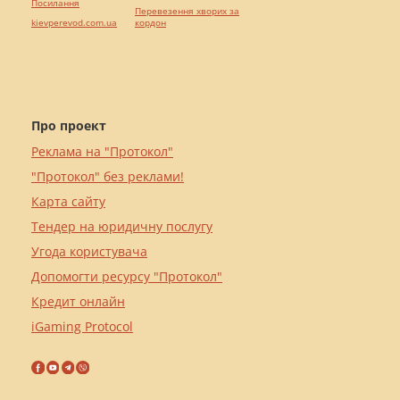
Посилання
Перевезення хворих за
kievperevod.com.ua
кордон
Про проект
Реклама на "Протокол"
"Протокол" без реклами!
Карта сайту
Тендер на юридичну послугу
Угода користувача
Допомогти ресурсу "Протокол"
Кредит онлайн
iGaming Protocol