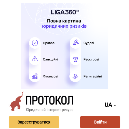
UA
Зареєструватися
Ввійти