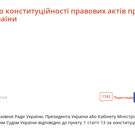
до конституційності правових актів
раїни
1743
кони
Переглядів
рховної Ради України, Президента України або Кабінету Мініст
 Судом України відповідно до пункту 1 статті 13 за конституц