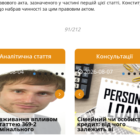
авового акта, зазначеного у частині першій цієї статті, Конст
що набрав чинності за цим правовим актом.
91/212
Аналітична стаття
Консультації
08-06
26-08-04
2026-08-05
2026-08-06
2026-08-04
2026-08-07
2026-07-30
уд встановив для
вживання впливом
Чи потрібна ФОП
Документи, на яких не
Переоформлення
Сімейний чи особис
Восьмий ААС фак
одування шкоди
статтею 369-2
печатка у 2026 році:
проставляється
відстрочки за іншою
кредит: від чого
підтвердив, що 
с
мінального
правила засто
апостиль: пер
підставою: нов
залежить ві
може скас