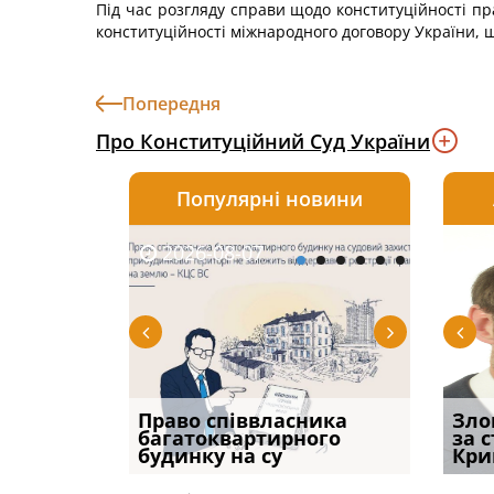
Під час розгляду справи щодо конституційності пр
конституційності міжнародного договору України, 
Попередня
Про Конституційний Суд України
Популярні новини
2026-08-07
2026-08-03
2026-
20
р, але
Право співвласника
Водії можуть отримати
Якщо с
Зло
илася: як
багатоквартирного
компенсацію за
відшк
за 
будинку на су
незаконні дії
наявні
Кри