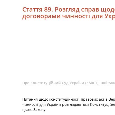
Стаття 89. Розгляд справ що
договорами чинності для Ук
Про Конституційний Суд України (ЗМІСТ)
Інші за
Питання щодо конституційності правових актів Ве
чинності для України розглядаються Конституційним
цього Закону.