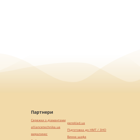
Партнери
Сережки з діамантами
pereklad.ua
alliancetechnika.ua
Підготовка до НМТ / ЗНО
миралинкс
Винна шафа