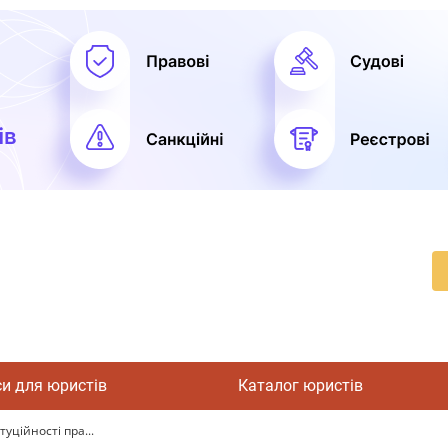
си для юристів
Каталог юристів
уційності пра...