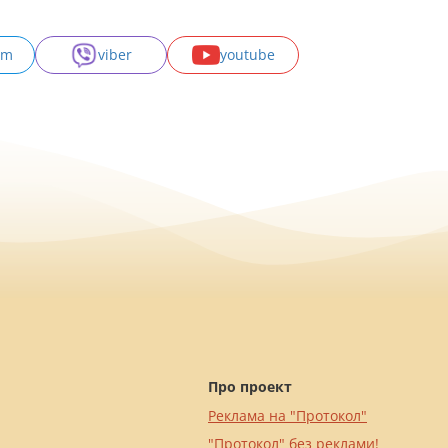
am
viber
youtube
Про проект
Реклама на "Протокол"
"Протокол" без реклами!