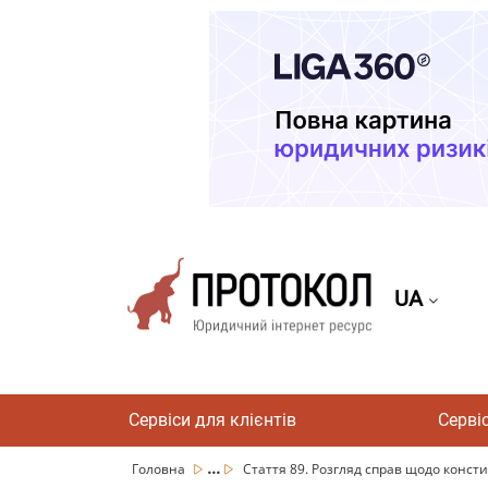
UA
Сервіси для клієнтів
Серві
...
Головна
Стаття 89. Розгляд справ щодо констит