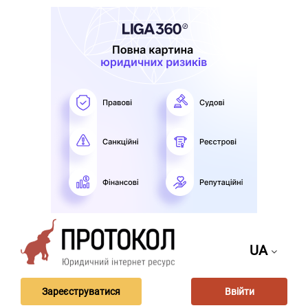
UA
Зареєструватися
Ввійти