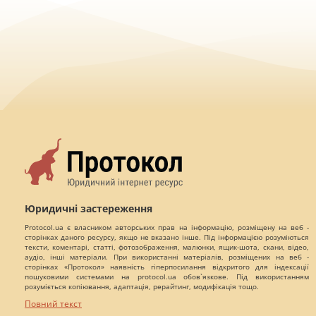
Юридичні застереження
Protocol.ua є власником авторських прав на інформацію, розміщену на веб -
сторінках даного ресурсу, якщо не вказано інше. Під інформацією розуміються
тексти, коментарі, статті, фотозображення, малюнки, ящик-шота, скани, відео,
аудіо, інші матеріали. При використанні матеріалів, розміщених на веб -
сторінках «Протокол» наявність гіперпосилання відкритого для індексації
пошуковими системами на protocol.ua обов`язкове. Під використанням
розуміється копіювання, адаптація, рерайтинг, модифікація тощо.
Повний текст