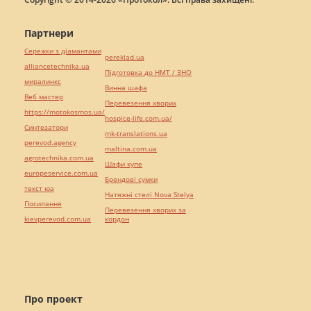
Партнери
Сережки з діамантами
pereklad.ua
alliancetechnika.ua
Підготовка до НМТ / ЗНО
миралинкс
Винна шафа
Веб мастер
Перевезення хворих
https://motokosmos.ua/
hospice-life.com.ua/
Синтезатори
mk-translations.ua
perevod.agency
maltina.com.ua
agrotechnika.com.ua
Шафи купе
europeservice.com.ua
Брендові сумки
текст юа
Натяжні стелі Nova Stelya
Посилання
Перевезення хворих за
kievperevod.com.ua
кордон
Про проект