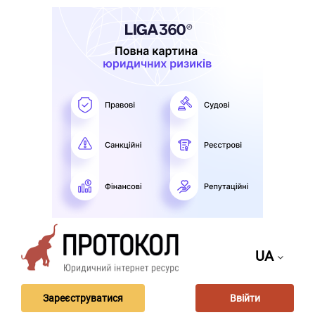
UA
Зареєструватися
Ввійти