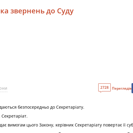
рка звернень до Суду
2728
кони
Переглядів
даються безпосередньо до Секретаріату.
 Секретаріат.
ає вимогам цього Закону, керівник Секретаріату повертає її суб