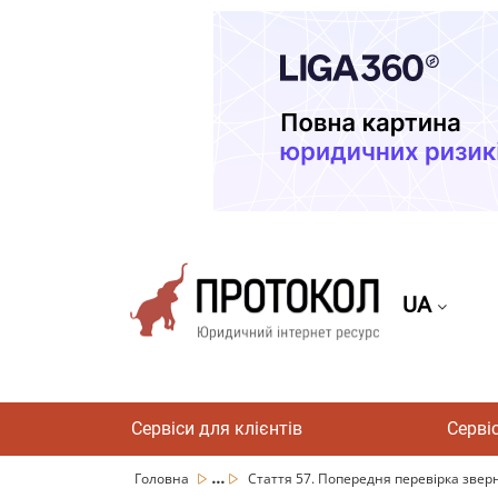
UA
Сервіси для клієнтів
Серві
...
Головна
Стаття 57. Попередня перевірка звер