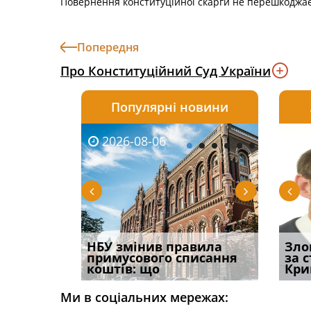
Повернення конституційної скарги не перешкоджає
Попередня
Про Конституційний Суд України
Популярні новини
2026-08-06
2026-08-03
2026-
20
і
НБУ змінив правила
Водії можуть отримати
Якщо с
Зло
способом
примусового списання
компенсацію за
відшк
за 
вих
коштів: що
незаконні дії
наявні
Кри
Ми в соціальних мережах: