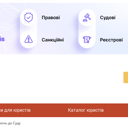
си для юристів
Каталог юристів
нень до Суду