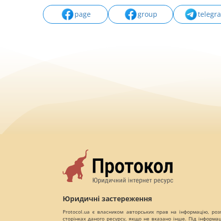
page
group
telegr
Юридичні застереження
Protocol.ua є власником авторських прав на інформацію, роз
сторінках даного ресурсу, якщо не вказано інше. Під інформа