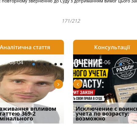
 повторному зверненню до Суду з дотриманням вимог цього За
171/212
Аналітична стаття
Консультації
08-06
26-08-04
2026-08-05
2026-08-06
2026-08-04
2026-08-06
2026-07-30
уд встановив для
вживання впливом
Особливості захисту у
Документи, на яких не
Переоформлення
Исключение с воинс
Восьмий ААС фак
одування шкоди
статтею 369-2
кримінальному
проставляється
відстрочки за іншою
учета по возрасту:
підтвердив, що 
с
мінального
провадженні: я
апостиль: пер
підставою: нов
возможно
може скас