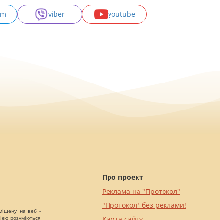
am
viber
youtube
Про проект
Реклама на "Протокол"
"Протокол" без реклами!
міщену на веб -
цією розуміються
Карта сайту