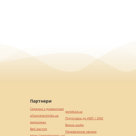
Партнери
Сережки з діамантами
pereklad.ua
alliancetechnika.ua
Підготовка до НМТ / ЗНО
миралинкс
Винна шафа
Веб мастер
Перевезення хворих
https://motokosmos.ua/