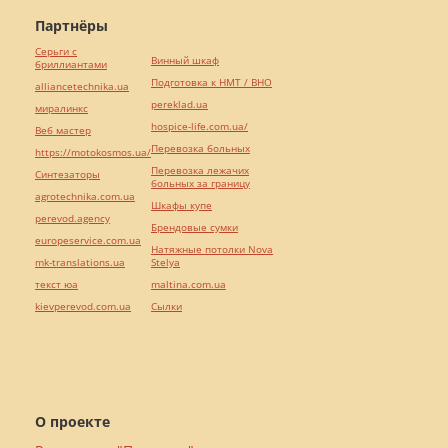
Партнёры
Серьги с
Винный шкаф
бриллиантами
Подготовка к НМТ / ВНО
alliancetechnika.ua
pereklad.ua
миралинкс
hospice-life.com.ua/
Веб мастер
Перевозка больных
https://motokosmos.ua/
Перевозка лежачих
Синтезаторы
больных за границу
agrotechnika.com.ua
Шкафы купе
perevod.agency
Брендовые сумки
europeservice.com.ua
Натяжные потолки Nova
mk-translations.ua
Stelya
текст юа
maltina.com.ua
kievperevod.com.ua
Cылки
О проекте