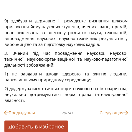
9) здобувати державне і громадське визнання шляхом
присвоєння йому наукових ступенів, вчених звань, премій,
почесних звань за внесок у розвиток науки, технологій,
впровадження наукових, науково-технічних результатів у
виробництво та за підготовку наукових кадрів.
3. Вчений під час провадження наукової, науково-
технічної, науково-організаційної та науково-педагогічної
діяльності зобов’язаний:
1) не завдавати шкоди здоров’ю та життю людини,
навколишньому природному середовищу;
2) додержуватися етичних норм наукового співтовариства,
неухильно дотримуватися норм права інтелектуальної
власності.
Предыдущая
Следующая
79/141
Добавить в избраное