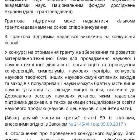
академіями наук, Національним фондом досліджень
України (далі - грантонадавачі).
Грантова підтримка може надаватися кількома
грантонадавачами на основі співфінансування.
3. Грантова підтримка надається виключно на конкурсній
основі.
У конкурсі на отримання гранту на збереження та розвиток
матеріально-технічної бази для провадження наукової і
науково-технічної діяльності, організацію та проведення
конференцій, симпозіумів, наукових турнірів, конкурсів
наукової творчості, інших науково-комунікативних заходів
та заходів з популяризації науки можуть брати участь лише
наукові установи та заклади вищої освіти, включені до
Державного реєстру наукових установ, яким надається
підтримка держави, а також заклади спеціалізованої освіти
наукового профілю (наукові ліцеї, наукові ліцеї-інтернати).
{Абзац другий частини третьої статті 59 із змінами,
внесеними згідно із Законом
№ 2145-VIII від 05.09.2017
}
4. Оголошення про проведення конкурсного відбору, його
умови та результати підлягають обов’язковому