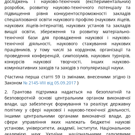
досліджень і науково-технічних (експериментальних)
розробок, розвитку науково-технічного потенціалу та
підвищення рівня конкурентоспроможності закладів
спеціалізованої освіти наукового профілю (наукових ліцеїв,
наукових ліцеїв-інтернатів), наукових установ та закладів
вищої освіти, збереження та розвитку матеріально-
технічної бази для провадження наукової і науково-
технічної діяльності, наукового стажування наукових
працівників, у тому числі за кордоном, організації та
проведення конференцій, симпозіумів, наукових турнірів,
конкурсів наукової творчості, інших науково-
комунікативних заходів та заходів з популяризації науки.
{Частина перша статті 59 із змінами, внесеними згідно із
Законом
№ 2145-VIII від 05.09.2017
}
2. Грантова підтримка надається на безоплатній та
безповоротній основі центральним органом виконавчої
влади, що забезпечує формування та реалізує державну
політику у сфері наукової і науково-технічної діяльності,
іншими центральними органами виконавчої влади, до
сфери управління яких належать бюджетні наукові
установи, університети, академії, інститути, Національною
академією наук України, національними галузевими