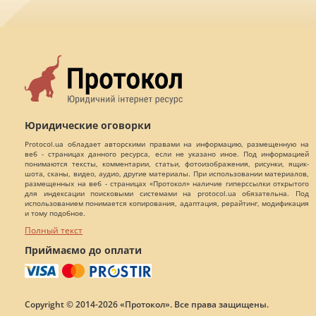
Юридические оговорки
Protocol.ua обладает авторскими правами на информацию, размещенную на
веб - страницах данного ресурса, если не указано иное. Под информацией
понимаются тексты, комментарии, статьи, фотоизображения, рисунки, ящик-
шота, сканы, видео, аудио, другие материалы. При использовании материалов,
размещенных на веб - страницах «Протокол» наличие гиперссылки открытого
для индексации поисковыми системами на protocol.ua обязательна. Под
использованием понимается копирования, адаптация, рерайтинг, модификация
и тому подобное.
Полный текст
Приймаємо до оплати
Copyright © 2014-2026 «Протокол». Все права защищены.