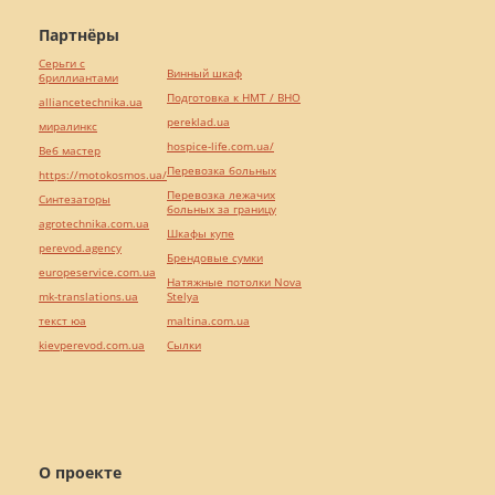
Партнёры
Серьги с
Винный шкаф
бриллиантами
Подготовка к НМТ / ВНО
alliancetechnika.ua
pereklad.ua
миралинкс
hospice-life.com.ua/
Веб мастер
Перевозка больных
https://motokosmos.ua/
Перевозка лежачих
Синтезаторы
больных за границу
agrotechnika.com.ua
Шкафы купе
perevod.agency
Брендовые сумки
europeservice.com.ua
Натяжные потолки Nova
mk-translations.ua
Stelya
текст юа
maltina.com.ua
kievperevod.com.ua
Cылки
О проекте