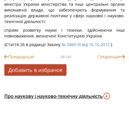
міністра України міністерства та інші центральні органи
виконавчої влади, що забезпечують формування та
реалізацію державної політики у сфері наукової і науково-
технічної діяльності;
сприяє розвитку науки і техніки, здійснюючи інші
повноваження, визначені Конституцією України.
{Стаття 26 в редакції Закону
№ 5460-VI від 16.10.2012
}
Предыдущая
Следующая
55/141
Добавить в избраное
Про наукову і науково-технічну діяльність