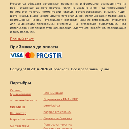
Protocol.ua обладает авторскими правами на информацию, размещенную на
веб - страницах данного ресурса, если не указано иное. Под информацией
понимаются тексты, комментарии, статьи, фотоизображения, рисунки, ящик-
шота, сканы, видео, аудио, другие материалы. При использовании материалов,
размещенных на веб - страницах «Протокол» наличие гиперссылки открытого
для индексации поисковыми системами на protocol.ua обязательна. Под
использованием понимается копирования, адаптация, рерайтинг, модификация
и тому подобное.
Полный текст
Приймаємо до оплати
Copyright © 2014-2026 «Протокол». Все права защищены.
Партнёры
Серьги с
Винный шкаф
бриллиантами
Подготовка к НМТ / ВНО
alliancetechnika.ua
pereklad.ua
миралинкс
hospice-life.com.ua/
Веб мастер
Перевозка больных
https://motokosmos.ua/
Перевозка лежачих
Синтезаторы
больных за границу