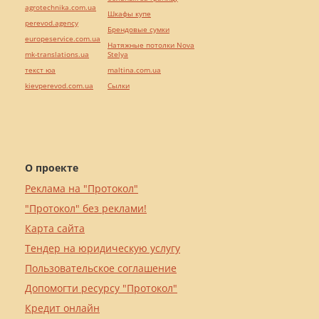
agrotechnika.com.ua
Шкафы купе
perevod.agency
Брендовые сумки
europeservice.com.ua
Натяжные потолки Nova
mk-translations.ua
Stelya
текст юа
maltina.com.ua
kievperevod.com.ua
Cылки
О проекте
Реклама на "Протокол"
"Протокол" без реклами!
Карта сайта
Тендер на юридическую услугу
Пользовательское соглашение
Допомогти ресурсу "Протокол"
Кредит онлайн