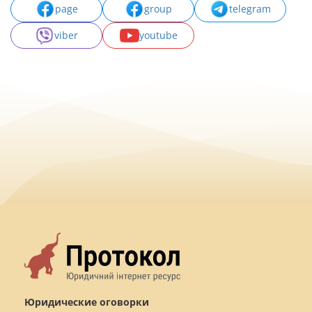
page
group
telegram
viber
youtube
Юридические оговорки