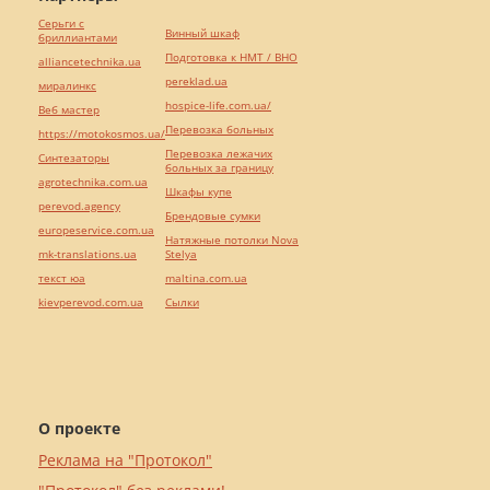
Серьги с
Винный шкаф
бриллиантами
Подготовка к НМТ / ВНО
alliancetechnika.ua
pereklad.ua
миралинкс
hospice-life.com.ua/
Веб мастер
Перевозка больных
https://motokosmos.ua/
Перевозка лежачих
Синтезаторы
больных за границу
agrotechnika.com.ua
Шкафы купе
perevod.agency
Брендовые сумки
europeservice.com.ua
Натяжные потолки Nova
mk-translations.ua
Stelya
текст юа
maltina.com.ua
kievperevod.com.ua
Cылки
О проекте
Реклама на "Протокол"