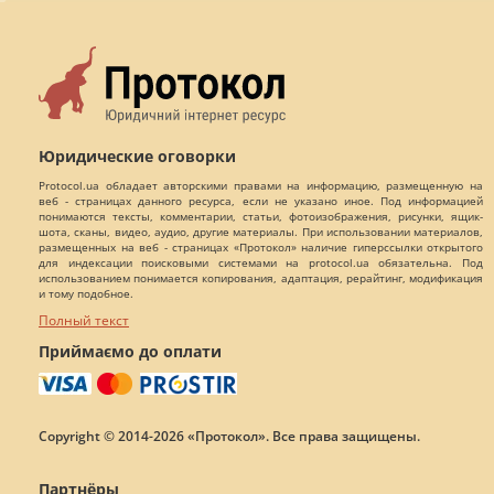
Юридические оговорки
Protocol.ua обладает авторскими правами на информацию, размещенную на
веб - страницах данного ресурса, если не указано иное. Под информацией
понимаются тексты, комментарии, статьи, фотоизображения, рисунки, ящик-
шота, сканы, видео, аудио, другие материалы. При использовании материалов,
размещенных на веб - страницах «Протокол» наличие гиперссылки открытого
для индексации поисковыми системами на protocol.ua обязательна. Под
использованием понимается копирования, адаптация, рерайтинг, модификация
и тому подобное.
Полный текст
Приймаємо до оплати
Copyright © 2014-2026 «Протокол». Все права защищены.
Партнёры