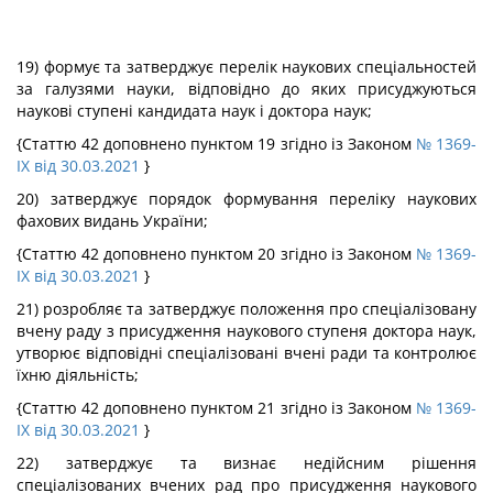
19) формує та затверджує перелік наукових спеціальностей
за галузями науки, відповідно до яких присуджуються
наукові ступені кандидата наук і доктора наук;
{Статтю 42 доповнено пунктом 19 згідно із Законом
№ 1369-
IX від 30.03.2021
}
20) затверджує порядок формування переліку наукових
фахових видань України;
{Статтю 42 доповнено пунктом 20 згідно із Законом
№ 1369-
IX від 30.03.2021
}
21) розробляє та затверджує положення про спеціалізовану
вчену раду з присудження наукового ступеня доктора наук,
утворює відповідні спеціалізовані вчені ради та контролює
їхню діяльність;
{Статтю 42 доповнено пунктом 21 згідно із Законом
№ 1369-
IX від 30.03.2021
}
22) затверджує та визнає недійсним рішення
спеціалізованих вчених рад про присудження наукового