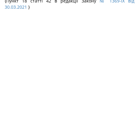
{Пункт 18 статті 42 в редакції Закону
№ 1369-IX від
30.03.2021
}