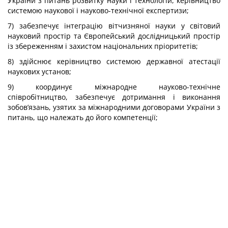
України з питань розвитку науки і технологій, керівництво
системою наукової і науково-технічної експертизи;
7) забезпечує інтеграцію вітчизняної науки у світовий
науковий простір та Європейський дослідницький простір
із збереженням і захистом національних пріоритетів;
8) здійснює керівництво системою державної атестації
наукових установ;
9) координує міжнародне науково-технічне
співробітництво, забезпечує дотримання і виконання
зобов’язань, узятих за міжнародними договорами України з
питань, що належать до його компетенції;