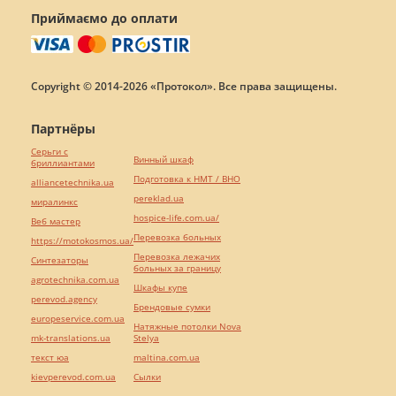
Приймаємо до оплати
Copyright © 2014-2026 «Протокол». Все права защищены.
Партнёры
Серьги с
Винный шкаф
бриллиантами
Подготовка к НМТ / ВНО
alliancetechnika.ua
pereklad.ua
миралинкс
hospice-life.com.ua/
Веб мастер
Перевозка больных
https://motokosmos.ua/
Перевозка лежачих
Синтезаторы
больных за границу
agrotechnika.com.ua
Шкафы купе
perevod.agency
Брендовые сумки
europeservice.com.ua
Натяжные потолки Nova
mk-translations.ua
Stelya
текст юа
maltina.com.ua
kievperevod.com.ua
Cылки