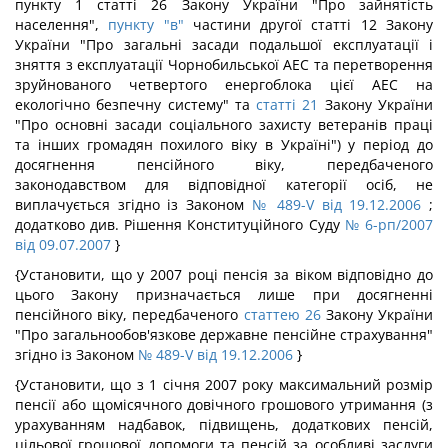
пункту 1 статті 26 Закону України "Про зайнятість
населення",
пункту "в"
частини другої статті 12 Закону
України "Про загальні засади подальшої експлуатації і
зняття з експлуатації Чорнобильської АЕС та перетворення
зруйнованого четвертого енергоблока цієї АЕС на
екологічно безпечну систему" та
статті 21
Закону України
"Про основні засади соціального захисту ветеранів праці
та інших громадян похилого віку в Україні") у період до
досягнення пенсійного віку, передбаченого
законодавством для відповідної категорії осіб, не
виплачується згідно із Законом
№ 489-V від 19.12.2006
;
додатково див. Рішення Конституційного Суду
№ 6-рп/2007
від 09.07.2007
}
{Установити, що у 2007 році пенсія за віком відповідно до
цього Закону призначається лише при досягненні
пенсійного віку, передбаченого
статтею 26
Закону України
"Про загальнообов'язкове державне пенсійне страхування"
згідно із Законом
№ 489-V від 19.12.2006
}
{Установити, що з 1 січня 2007 року максимальний розмір
пенсії або щомісячного довічного грошового утримання (з
урахуванням надбавок, підвищень, додаткових пенсій,
цільової грошової допомоги та пенсій за особливі заслуги