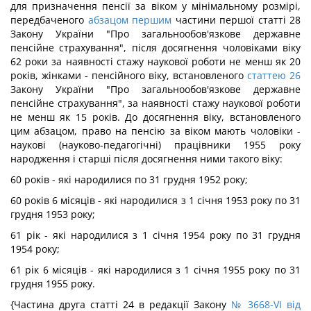
для призначення пенсії за віком у мінімальному розмірі,
передбаченого
абзацом першим
частини першої статті 28
Закону України "Про загальнообов'язкове державне
пенсійне страхування", після досягнення чоловіками віку
62 роки за наявності стажу наукової роботи не менш як 20
років, жінками - пенсійного віку, встановленого
статтею 26
Закону України "Про загальнообов'язкове державне
пенсійне страхування", за наявності стажу наукової роботи
не менш як 15 років. До досягнення віку, встановленого
цим абзацом, право на пенсію за віком мають чоловіки -
наукові (науково-педагогічні) працівники 1955 року
народження і старші після досягнення ними такого віку:
60 років - які народилися по 31 грудня 1952 року;
60 років 6 місяців - які народилися з 1 січня 1953 року по 31
грудня 1953 року;
61 рік - які народилися з 1 січня 1954 року по 31 грудня
1954 року;
61 рік 6 місяців - які народилися з 1 січня 1955 року по 31
грудня 1955 року.
{Частина друга статті 24 в редакції Закону
№ 3668-VI від