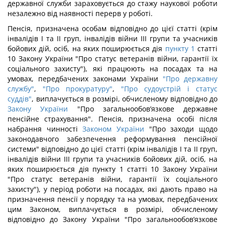
державної служби зараховується до стажу наукової роботи
незалежно від наявності перерв у роботі.
Пенсія, призначена особам відповідно до цієї статті (крім
інвалідів I та II груп, інвалідів війни III групи та учасників
бойових дій, осіб, на яких поширюється дія
пункту 1
статті
10 Закону України "Про статус ветеранів війни, гарантії їх
соціального захисту"), які працюють на посадах та на
умовах, передбачених законами України
"Про державну
службу"
,
"Про прокуратуру"
,
"Про судоустрій і статус
суддів"
, виплачується в розмірі, обчисленому відповідно до
Закону України
"Про загальнообов’язкове державне
пенсійне страхування". Пенсія, призначена особі після
набрання чинності
Законом України
"Про заходи щодо
законодавчого забезпечення реформування пенсійної
системи" відповідно до цієї статті (крім інвалідів I та II груп,
інвалідів війни III групи та учасників бойових дій, осіб, на
яких поширюється дія пункту 1 статті 10 Закону України
"Про статус ветеранів війни, гарантії їх соціального
захисту"), у період роботи на посадах, які дають право на
призначення пенсії у порядку та на умовах, передбачених
цим Законом, виплачується в розмірі, обчисленому
відповідно до Закону України "Про загальнообов’язкове