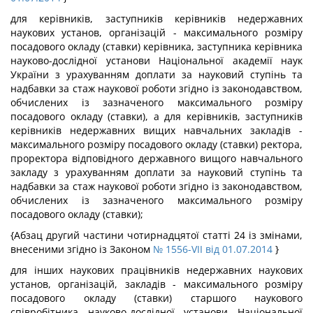
для керівників, заступників керівників недержавних
наукових установ, організацій - максимального розміру
посадового окладу (ставки) керівника, заступника керівника
науково-дослідної установи Національної академії наук
України з урахуванням доплати за науковий ступінь та
надбавки за стаж наукової роботи згідно із законодавством,
обчислених із зазначеного максимального розміру
посадового окладу (ставки), а для керівників, заступників
керівників недержавних вищих навчальних закладів -
максимального розміру посадового окладу (ставки) ректора,
проректора відповідного державного вищого навчального
закладу з урахуванням доплати за науковий ступінь та
надбавки за стаж наукової роботи згідно із законодавством,
обчислених із зазначеного максимального розміру
посадового окладу (ставки);
{Абзац другий частини чотирнадцятої статті 24 із змінами,
внесеними згідно із Законом
№ 1556-VII від 01.07.2014
}
для інших наукових працівників недержавних наукових
установ, організацій, закладів - максимального розміру
посадового окладу (ставки) старшого наукового
співробітника науково-дослідної установи Національної