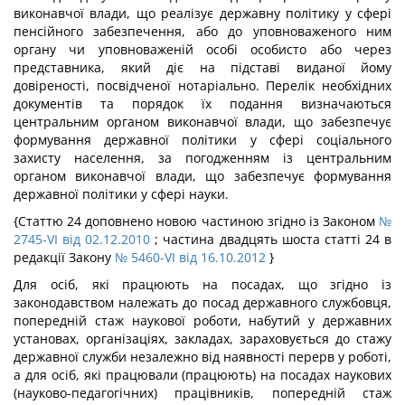
виконавчої влади, що реалізує державну політику у сфері
пенсійного забезпечення, або до уповноваженого ним
органу чи уповноваженій особі особисто або через
представника, який діє на підставі виданої йому
довіреності, посвідченої нотаріально. Перелік необхідних
документів та порядок їх подання визначаються
центральним органом виконавчої влади, що забезпечує
формування державної політики у сфері соціального
захисту населення, за погодженням із центральним
органом виконавчої влади, що забезпечує формування
державної політики у сфері науки.
{Статтю 24 доповнено новою частиною згідно із Законом
№
2745-VI від 02.12.2010
; частина двадцять шоста статті 24 в
редакції Закону
№ 5460-VI від 16.10.2012
}
Для осіб, які працюють на посадах, що згідно із
законодавством належать до посад державного службовця,
попередній стаж наукової роботи, набутий у державних
установах, організаціях, закладах, зараховується до стажу
державної служби незалежно від наявності перерв у роботі,
а для осіб, які працювали (працюють) на посадах наукових
(науково-педагогічних) працівників, попередній стаж