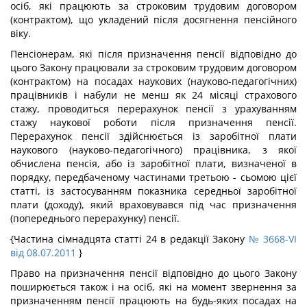
осіб, які працюють за строковим трудовим договором
(контрактом), що укладений після досягнення пенсійного
віку.
Пенсіонерам, які після призначення пенсії відповідно до
цього Закону працювали за строковим трудовим договором
(контрактом) на посадах наукових (науково-педагогічних)
працівників і набули не менш як 24 місяці страхового
стажу, проводиться перерахунок пенсії з урахуванням
стажу наукової роботи після призначення пенсії.
Перерахунок пенсії здійснюється із заробітної плати
наукового (науково-педагогічного) працівника, з якої
обчислена пенсія, або із заробітної плати, визначеної в
порядку, передбаченому частинами третьою - сьомою цієї
статті, із застосуванням показника середньої заробітної
плати (доходу), який враховувався під час призначення
(попереднього перерахунку) пенсії.
{Частина сімнадцята статті 24 в редакції Закону
№ 3668-VI
від 08.07.2011
}
Право на призначення пенсії відповідно до цього Закону
поширюється також і на осіб, які на момент звернення за
призначенням пенсії працюють на будь-яких посадах на