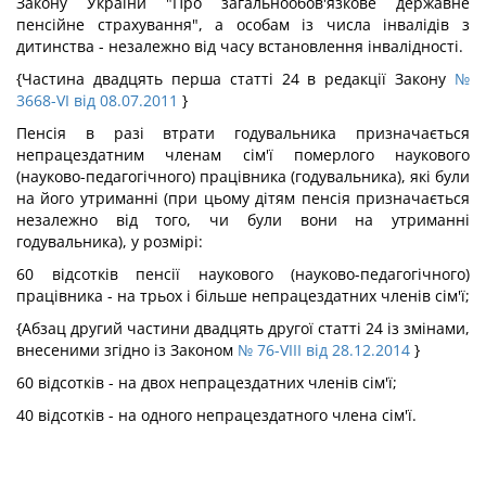
Закону України "Про загальнообов'язкове державне
пенсійне страхування", а особам із числа інвалідів з
дитинства - незалежно від часу встановлення інвалідності.
{Частина двадцять перша статті 24 в редакції Закону
№
3668-VI від 08.07.2011
}
Пенсія в разі втрати годувальника призначається
непрацездатним членам сім'ї померлого наукового
(науково-педагогічного) працівника (годувальника), які були
на його утриманні (при цьому дітям пенсія призначається
незалежно від того, чи були вони на утриманні
годувальника), у розмірі:
60 відсотків пенсії наукового (науково-педагогічного)
працівника - на трьох і більше непрацездатних членів сім'ї;
{Абзац другий частини двадцять другої статті 24 із змінами,
внесеними згідно із Законом
№ 76-VIII від 28.12.2014
}
60 відсотків - на двох непрацездатних членів сім'ї;
40 відсотків - на одного непрацездатного члена сім'ї.