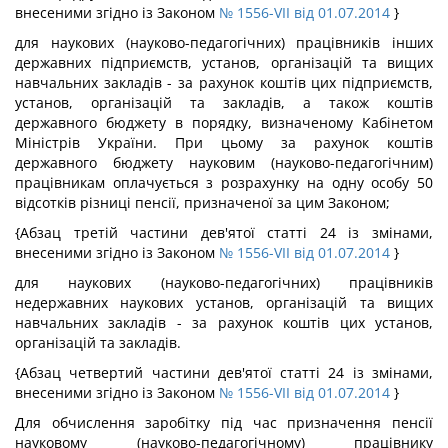
внесеними згідно із Законом
№ 1556-VII від 01.07.2014
}
для наукових (науково-педагогічних) працівників інших
державних підприємств, установ, організацій та вищих
навчальних закладів - за рахунок коштів цих підприємств,
установ, організацій та закладів, а також коштів
державного бюджету в порядку, визначеному Кабінетом
Міністрів України. При цьому за рахунок коштів
державного бюджету науковим (науково-педагогічним)
працівникам оплачується з розрахунку на одну особу 50
відсотків різниці пенсії, призначеної за цим Законом;
{Абзац третій частини дев'ятої статті 24 із змінами,
внесеними згідно із Законом
№ 1556-VII від 01.07.2014
}
для наукових (науково-педагогічних) працівників
недержавних наукових установ, організацій та вищих
навчальних закладів - за рахунок коштів цих установ,
організацій та закладів.
{Абзац четвертий частини дев'ятої статті 24 із змінами,
внесеними згідно із Законом
№ 1556-VII від 01.07.2014
}
Для обчислення заробітку під час призначення пенсії
науковому (науково-педагогічному) працівнику