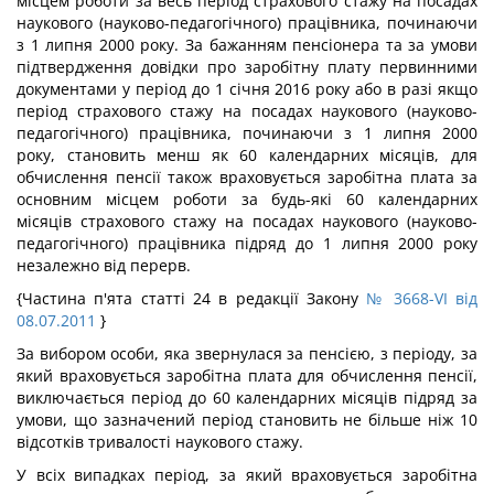
місцем роботи за весь період страхового стажу на посадах
наукового (науково-педагогічного) працівника, починаючи
з 1 липня 2000 року. За бажанням пенсіонера та за умови
підтвердження довідки про заробітну плату первинними
документами у період до 1 січня 2016 року або в разі якщо
період страхового стажу на посадах наукового (науково-
педагогічного) працівника, починаючи з 1 липня 2000
року, становить менш як 60 календарних місяців, для
обчислення пенсії також враховується заробітна плата за
основним місцем роботи за будь-які 60 календарних
місяців страхового стажу на посадах наукового (науково-
педагогічного) працівника підряд до 1 липня 2000 року
незалежно від перерв.
{Частина п'ята статті 24 в редакції Закону
№ 3668-VI від
08.07.2011
}
За вибором особи, яка звернулася за пенсією, з періоду, за
який враховується заробітна плата для обчислення пенсії,
виключається період до 60 календарних місяців підряд за
умови, що зазначений період становить не більше ніж 10
відсотків тривалості наукового стажу.
У всіх випадках період, за який враховується заробітна