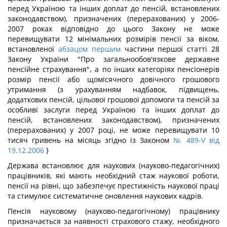
перед Україною та інших доплат до пенсій, встановлених
законодавством), призначених (перерахованих) у 2006-
2007 роках відповідно до цього Закону не може
перевищувати 12 мінімальних розмірів пенсії за віком,
встановленої
абзацом першим
частини першої статті 28
Закону України "Про загальнообов'язкове державне
пенсійне страхування", а по інших категоріях пенсіонерів
розмір пенсії або щомісячного довічного грошового
утримання (з урахуванням надбавок, підвищень,
додаткових пенсій, цільової грошової допомоги та пенсій за
особливі заслуги перед Україною та інших доплат до
пенсій, встановлених законодавством), призначених
(перерахованих) у 2007 році, не може перевищувати 10
тисяч гривень на місяць згідно із Законом
№ 489-V від
19.12.2006
}
Держава встановлює для наукових (науково-педагогічних)
працівників, які мають необхідний стаж наукової роботи,
пенсії на рівні, що забезпечує престижність наукової праці
та стимулює систематичне оновлення наукових кадрів.
Пенсія науковому (науково-педагогічному) працівнику
призначається за наявності страхового стажу, необхідного