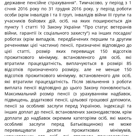
державне пенсійне страхування". Тимчасово, у період з 1
січня 2016 року по 31 грудня 2016 року, у період роботи
особи (крім інвалідів I та II груп, інвалідів війни III групи та
учасників бойових дій, осіб, на яких поширюється дія
пункту 1 статті 10 Закону України "Про статус ветеранів
війни, гарантії їх соціального захисту") на інших посадах/
роботах (крім випадків, передбачених першим та другим
реченнями цієї частини) пенсії, призначені відповідно до
цієї статті, розмір яких перевищує 150 відсотків
прожиткового мінімуму, встановленого для осіб, які
втратили працездатність, виплачуються в розмірі 85
відсотків призначеного розміру, але не менше 150
відсотків прожиткового мінімуму, встановленого для осіб,
які втратили працездатність. Після звільнення з роботи
виплата пенсії відповідно до цього Закону поновлюється.
Максимальний розмір пенсії (з урахуванням надбавок,
підвищень, додаткової пенсії, цільової грошової допомоги,
пенсії за особливі заслуги перед Україною, індексації та
інших доплат до пенсії, встановлених законодавством, крім
доплати до надбавок окремим категоріям осіб, які мають
особливі заслуги перед Батьківщиною) не може
перевищувати десяти прожиткових мінімумів,