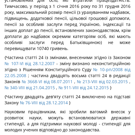
установлених для осіб, які втратили працездатність.
Тимчасово, у період з 1 січня 2016 року по 31 грудня 2016
року, максимальний розмір пенсії (з урахуванням надбавок,
підвищень, додаткової пенсії, цільової грошової допомоги,
пенсії за особливі заслуги перед Україною, індексації та
інших доплат до пенсії, встановлених законодавством, крім
доплати до надбавок окремим категоріям осіб, які мають
особливі заслуги перед Батьківщиною) не може
перевищувати 10740 гривень.
{Частина статті 24 із змінами, внесеними згідно із Законом
№ 107-VI від 28.12.2007
- зміну визнано неконституційною
згідно з Рішенням Конституційного Суду
№ 10-рп/2008 від
22.05.2008
; частина двадцять восьма статті 24 в редакції
Законів
№ 3668-VI від 08.07.2011
,
№ 213-VIII від 02.03.2015
,
№ 340-VIII від 21.04.2015
,
№ 911-VIII від 24.12.2015
}
{Частину двадцять дев'яту статті 24 виключено на підставі
Закону
№ 76-VIII від 28.12.2014
}
Науковим працівникам, які зробили вагомий внесок у
розвиток науки, можуть встановлюватися державні
стипендії, а для підтримки наукової молоді - стипендії для
молодих учених відповідно до законодавства.