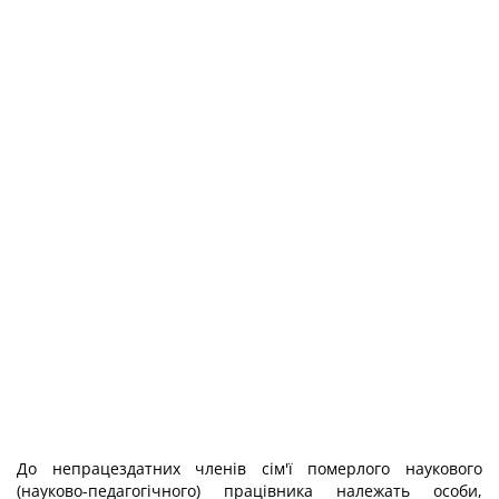
До непрацездатних членів сім'ї померлого наукового
(науково-педагогічного) працівника належать особи,