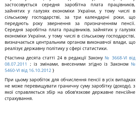
застосовується середня заробітна плата працівників,
зайнятих у галузях економіки України, у тому числі в
сільському господарстві, за три календарні роки, що
передують року звернення за призначенням пенсії.
Середня заробітна плата працівників, зайнятих у галузях
економіки України, у тому числі в сільському господарстві,
визначається центральним органом виконавчої влади, що
реалізує державну політику у сфері статистики.
{Частина десята статті 24 в редакції Закону
№ 3668-VI від
08.07.2011
; із змінами, внесеними згідно із Законом
№
5460-VI від 16.10.2012
}
При цьому заробіток для обчислення пенсії в усіх випадках
не може перевищувати граничну суму заробітку (доходу), з
якої справляється збір на обов'язкове державне пенсійне
страхування.