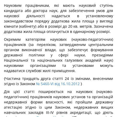
Науковим працівникам, які мають науковий ступінь
кандидата або доктора наук, для забезпечення умов для
наукової діяльності надається в установленому
законодавством порядку додаткова жила площа у вигляді
кімнати (кабінету) або в розмірі до 20 кв. метрів. Зазначена
додаткова жила площа оплачується в одинарному розмірі.
Окремим категоріям наукових (науково-педагогічних)
працівників (за переліком, затвердженим центральним
органом виконавчої влади, що забезпечує формування
державної політики у сфері науки, президіями
Національної та національних галузевих академій наук)
науковими організаціями та установами можуть
надаватися службові жилі приміщення.
{Частина тридцять друга статті 24 із змінами, внесеними
згідно із Законом
№ 5460-VI від 16.10.2012
}
Дія цієї статті поширюється на наукових (науково-
педагогічних) працівників наукових установ та організацій
недержавної форми власності, які пройшли державну
атестацію згідно із цим Законом, недержавних вищих
навчальних закладів III-IV рівнів акредитації, що діють