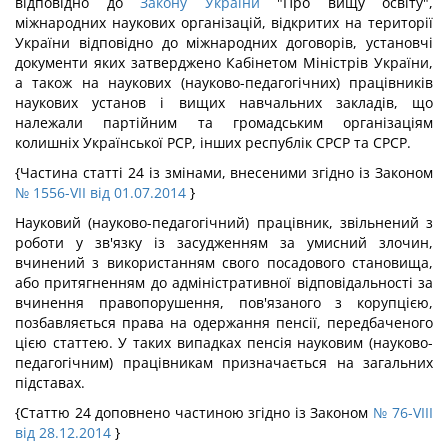
відповідно до
Закону України
"Про вищу освіту",
міжнародних наукових організацій, відкритих на території
України відповідно до міжнародних договорів, установчі
документи яких затверджено Кабінетом Міністрів України,
а також на наукових (науково-педагогічних) працівників
наукових установ і вищих навчальних закладів, що
належали партійним та громадським організаціям
колишніх Української РСР, інших республік СРСР та СРСР.
{Частина статті 24 із змінами, внесеними згідно із Законом
№ 1556-VII від 01.07.2014
}
Науковий (науково-педагогічний) працівник, звільнений з
роботи у зв'язку із засудженням за умисний злочин,
вчинений з використанням свого посадового становища,
або притягненням до адміністративної відповідальності за
вчинення правопорушення, пов'язаного з корупцією,
позбавляється права на одержання пенсії, передбаченого
цією статтею. У таких випадках пенсія науковим (науково-
педагогічним) працівникам призначається на загальних
підставах.
{Статтю 24 доповнено частиною згідно із Законом
№ 76-VIII
від 28.12.2014
}