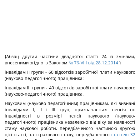
{Абзац другий частини двадцятої статті 24 із змінами,
внесеними згідно із Законом
№ 76-VIII від 28.12.2014
}
інвалідам II групи - 60 відсотків заробітної плати наукового
(науково-педагогічного) працівника;
інвалідам III групи - 40 відсотків заробітної плати наукового
(науково-педагогічного) працівника.
Науковим (науково-педагогічним) працівникам, які визнані
інвалідами I, II і III груп, призначається пенсія по
інвалідності в розмірі пенсії наукового (науково-
педагогічного) працівника незалежно від віку за наявності
стажу наукової роботи, передбаченого частиною другою
цієї статті, та страхового стажу, передбаченого
статтею 32