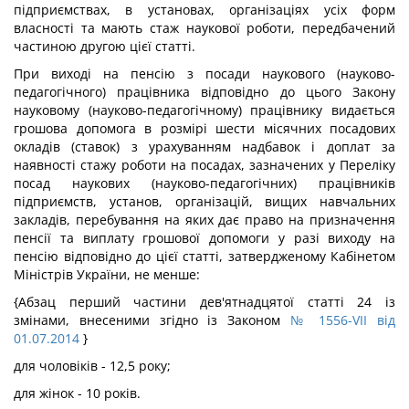
підприємствах, в установах, організаціях усіх форм
власності та мають стаж наукової роботи, передбачений
частиною другою цієї статті.
При виході на пенсію з посади наукового (науково-
педагогічного) працівника відповідно до цього Закону
науковому (науково-педагогічному) працівнику видається
грошова допомога в розмірі шести місячних посадових
окладів (ставок) з урахуванням надбавок і доплат за
наявності стажу роботи на посадах, зазначених у Переліку
посад наукових (науково-педагогічних) працівників
підприємств, установ, організацій, вищих навчальних
закладів, перебування на яких дає право на призначення
пенсії та виплату грошової допомоги у разі виходу на
пенсію відповідно до цієї статті, затвердженому Кабінетом
Міністрів України, не менше:
{Абзац перший частини дев'ятнадцятої статті 24 із
змінами, внесеними згідно із Законом
№ 1556-VII від
01.07.2014
}
для чоловіків - 12,5 року;
для жінок - 10 років.