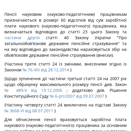
Пенсії науковим (науково-педагогічним) працівникам
призначаються в розмірі 60 відсотків від сум заробітної
плати наукового (науково-педагогічного) працівника, яка
визначається відповідно до статті 23 цього Закону та
частини другої
статті 40 Закону України "Про
загальнообов'язкове державне пенсійне страхування" та
на яку відповідно до законодавства нараховується збір на
обов'язкове державне пенсійне страхування (внески).
{Частина третя статті 24 із змінами, внесеними згідно із
Законом
№ 76-VIII від 28.12.2014
}
{Щодо зупинення дії частини третьої статті 24 на 2007 рік
щодо обрахунку максимального розміру пенсії див. Закон
№ 489-V від 19.12.2006
; додатково див. Рішення
Конституційного Суду
№ 6-рп/2007 від 09.07.2007
}
{Частину четверту статті 24 виключено на підставі Закону
№ 3668-VI від 08.07.2011
}
Для обчислення пенсії враховується заробітна плата
наукового (науково-педагогічного) працівника за основним