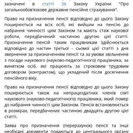
зазначені в
статті 36
Закону України "Про
загальнообов'язкове державне пенсійне страхування".
Право на призначення пенсії відповідно до цього Закону
поширюється на всіх осіб, які вийшли на пенсію до
набрання чинності цим Законом та мають стаж наукової
роботи, передбачений частиною другою цієї статті.
Призначення пенсій таким працівникам здійснюється
відповідно до частин третьої - сьомої цієї статті з дня
звернення за призначенням пенсії та за умови звільнення
з посади наукового (науково-педагогічного) працівника, за
винятком осіб, які працюють за строковим трудовим
договором (контрактом), що укладений після досягнення
пенсійного віку.
Право на призначення пенсії відповідно до цього Закону
поширюється також на непрацездатних членів сім'ї
наукового (науково-педагогічного) працівника, який помер
до набрання чинності цим Законом. Пенсія встановлюється
в розмірах, передбачених частиною двадцять другою цієї
статті.
Заява про призначення (перерахунок) пенсії та інші
необхідні документи подаються до центрального органу