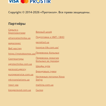
Copyright © 2014-2026 «Протокол». Все права защищены.
Партнёры
Серьги с
Винный шкаф
бриллиантами
Подготовка к НМТ / ВНО
alliancetechnika.ua
pereklad.ua
миралинкс
hospice-life.com.ua/
Веб мастер
Перевозка больных
https://motokosmos.ua/
Перевозка лежачих
Синтезаторы
больных за границу
agrotechnika.com.ua
Шкафы купе
perevod.agency
Брендовые сумки
europeservice.com.ua
Натяжные потолки Nova
mk-translations.ua
Stelya
текст юа
maltina.com.ua
kievperevod.com.ua
Cылки