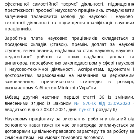
ефективної самостійної творчої діяльності, підвищення
престижності професії наукового працівника, стимулювати
залучення талановитої молоді до наукової і науково-
технічної діяльності та підвищення кваліфікації наукових
працівників.
Заробітна плата наукових працівників складається з
посадових окладів (ставок), премій, доплат за наукові
ступені, вчені звання, надбавки за стаж наукової, науково-
педагогічної роботи та інших надбавок, доплат та
винагород, передбачених законодавством у сфері наукової
і науково-технічної діяльності. Аспірантам, ад’юнктам і
докторантам, зарахованим на навчання за державним
замовленням, призначається стипендія в розмірі,
визначеному Кабінетом Міністрів України.
{Абзац другий частини першої статті 36 із змінами,
внесеними згідно із Законом
№ 870-IX від 03.09.2020
-
вводиться в дію з 03.01.2021, див.
пункт 1
розділу II}
Науковому працівнику за виконання роботи у вільний від
основного навантаження час винагорода виплачується за
договорами цивільно-правового характеру та за роботу за
сумісництвом - на умовах трудового договору.