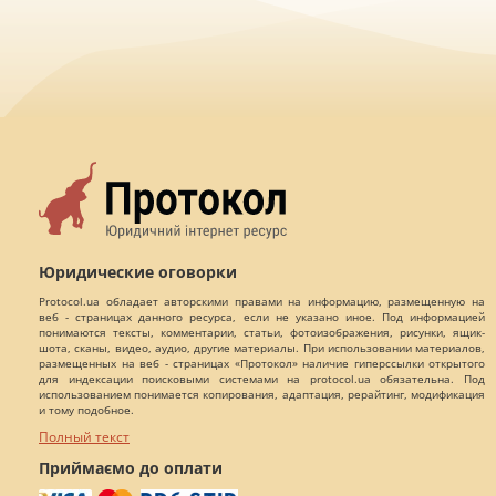
Юридические оговорки
Protocol.ua обладает авторскими правами на информацию, размещенную на
веб - страницах данного ресурса, если не указано иное. Под информацией
понимаются тексты, комментарии, статьи, фотоизображения, рисунки, ящик-
шота, сканы, видео, аудио, другие материалы. При использовании материалов,
размещенных на веб - страницах «Протокол» наличие гиперссылки открытого
для индексации поисковыми системами на protocol.ua обязательна. Под
использованием понимается копирования, адаптация, рерайтинг, модификация
и тому подобное.
Полный текст
Приймаємо до оплати