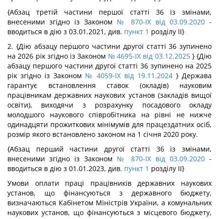
{Абзац третій частини першої статті 36 із змінами,
внесеними згідно із Законом
№ 870-IX від 03.09.2020
-
вводиться в дію з 03.01.2021, див.
пункт 1
розділу II}
2.
{Дію абзацу першого частини другої статті 36 зупинено
на 2026 рік згідно із Законом
№ 4695-IX від 03.12.2025
}
{Дію
абзацу першого частини другої статті 36 зупинено на 2025
рік згідно із Законом
№ 4059-IX від 19.11.2024
}
Держава
гарантує встановлення ставок (окладів) науковим
працівникам державних наукових установ (закладів вищої
освіти), виходячи з розрахунку посадового окладу
молодшого наукового співробітника на рівні не нижче
одинадцяти прожиткових мінімумів для працездатних осіб,
розмір якого встановлено законом на 1 січня 2020 року.
{Абзац перший частини другої статті 36 із змінами,
внесеними згідно із Законом
№ 870-IX від 03.09.2020
-
вводиться в дію з 01.01.2023, див.
пункт 1
розділу II}
Умови оплати праці працівників державних наукових
установ, що фінансуються з державного бюджету,
визначаються Кабінетом Міністрів України, а комунальних
наукових установ, що фінансуються з місцевого бюджету,