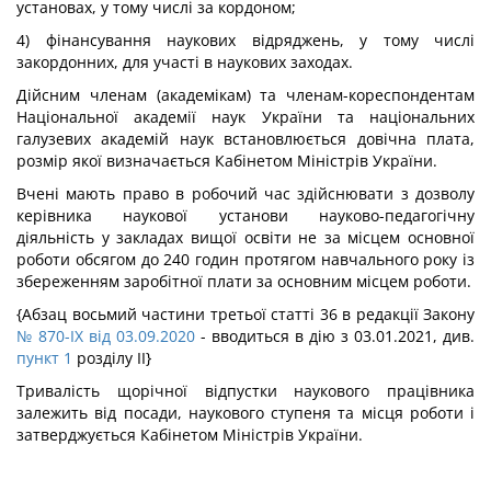
установах, у тому числі за кордоном;
4) фінансування наукових відряджень, у тому числі
закордонних, для участі в наукових заходах.
Дійсним членам (академікам) та членам-кореспондентам
Національної академії наук України та національних
галузевих академій наук встановлюється довічна плата,
розмір якої визначається Кабінетом Міністрів України.
Вчені мають право в робочий час здійснювати з дозволу
керівника наукової установи науково-педагогічну
діяльність у закладах вищої освіти не за місцем основної
роботи обсягом до 240 годин протягом навчального року із
збереженням заробітної плати за основним місцем роботи.
{Абзац восьмий частини третьої статті 36 в редакції Закону
№ 870-IX від 03.09.2020
- вводиться в дію з 03.01.2021, див.
пункт 1
розділу II}
Тривалість щорічної відпустки наукового працівника
залежить від посади, наукового ступеня та місця роботи і
затверджується Кабінетом Міністрів України.