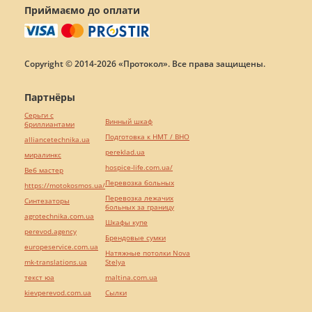
Приймаємо до оплати
Copyright © 2014-2026 «Протокол». Все права защищены.
Партнёры
Серьги с
Винный шкаф
бриллиантами
Подготовка к НМТ / ВНО
alliancetechnika.ua
pereklad.ua
миралинкс
hospice-life.com.ua/
Веб мастер
Перевозка больных
https://motokosmos.ua/
Перевозка лежачих
Синтезаторы
больных за границу
agrotechnika.com.ua
Шкафы купе
perevod.agency
Брендовые сумки
europeservice.com.ua
Натяжные потолки Nova
mk-translations.ua
Stelya
текст юа
maltina.com.ua
kievperevod.com.ua
Cылки