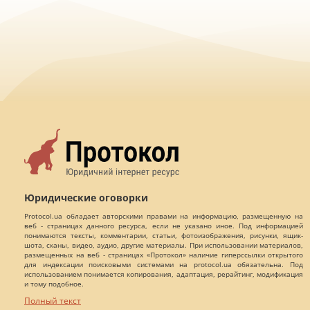
Юридические оговорки
Protocol.ua обладает авторскими правами на информацию, размещенную на
веб - страницах данного ресурса, если не указано иное. Под информацией
понимаются тексты, комментарии, статьи, фотоизображения, рисунки, ящик-
шота, сканы, видео, аудио, другие материалы. При использовании материалов,
размещенных на веб - страницах «Протокол» наличие гиперссылки открытого
для индексации поисковыми системами на protocol.ua обязательна. Под
использованием понимается копирования, адаптация, рерайтинг, модификация
и тому подобное.
Полный текст