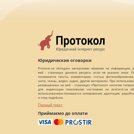
Юридические оговорки
Protocol.ua обладает авторскими правами на информацию,
веб - страницах данного ресурса, если не указано иное. 
понимаются тексты, комментарии, статьи, фотоизображения,
шота, сканы, видео, аудио, другие материалы. При использов
размещенных на веб - страницах «Протокол» наличие гиперс
для индексации поисковыми системами на protocol.ua об
использованием понимается копирования, адаптация, рерайти
и тому подобное.
Полный текст
Приймаємо до оплати