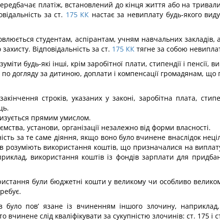
передбачає платіж, встановлений до кінця життя або на тривал
відальність за ст.
175
КК
настає за неви­плату будь-якого вид
новлюється студентам, аспіран­там, учням навчальних закладів,
захисту. Відповідальність за ст.
175
КК
тягне за собою невиплат
міти будь-які інші, крім заробітної плати, стипендії і пенсії, 
 по догляду за дитиною, доплати і компенсації громадянам, що
акінчення строків, указаних у за­коні, заробітна плата, стип
ць.
ризується прямим умислом.
ємства, установи, організації незалежно від форми власності.
ість за те саме діяння, якщо воно було вчинене внаслідок нец
в розуміють використання коштів, що призначалися на виплату з
априклад, використання коштів із фондів зарплати для придб
ористання були бюджетні кошти у великому чи особливо велико
ребує.
в було пов’ язане із вчиненням іншого злочину, наприкла
вчинене слід кваліфікувати за сукупністю злочинів: ст. 175 і с