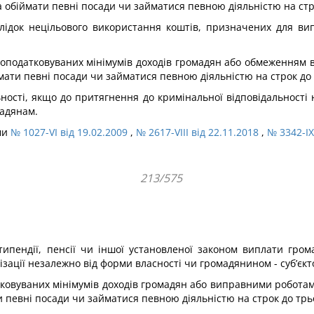
 обіймати певні посади чи займатися певною діяльністю на стро
ідок нецільового використання коштів, призначених для випл
еоподатковуваних мінімумів доходів громадян або обмеженням во
ймати певні посади чи займатися певною діяльністю на строк до 
ьності, якщо до притягнення до кримінальної відповідальності 
мадянам.
ами
№ 1027-VI від 19.02.2009
,
№ 2617-VIII від 22.11.2018
,
№ 3342-IX
213/575
типендії, пенсії чи іншої уста­новленої законом виплати гр
зації незалежно від форми влас­ності чи громадянином - суб’єкт
ковуваних мінімумів до­ходів громадян або виправними роботами
и певні посади чи займатися певною діяльністю на строк до трьо