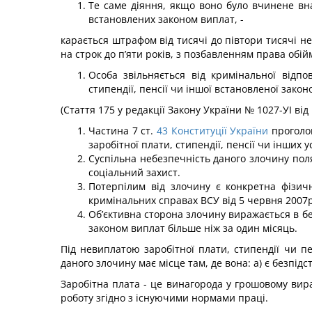
Те саме діяння, якщо воно було вчинене вна
встановлених законом виплат, -
карається штрафом від тисячі до півтори тисячі н
на строк до п’яти років, з позбавленням права обі
Особа звільняється від кримінальної відпо
стипендії, пенсії чи іншої встановленої зако
(Стаття 175 у редакції Закону України № 1027-УІ від
Частина 7 ст.
43
Конституції України
проголош
за­робітної плати, стипендії, пенсії чи інши
Суспільна небезпечність даного злочину поля
соціальний захист.
Потерпілим від злочину є конкретна фізичн
кримінальних справах ВСУ від 5 червня 2007р. /
Об’єктивна сторона злочину виражається в без
законом виплат більше ніж за один місяць.
Під невиплатою заробітної плати, стипендії чи п
даного злочину має місце там, де вона: а) є безпідс
Заробітна плата - це винагорода у грошовому вир
роботу згідно з існуючими нормами праці.