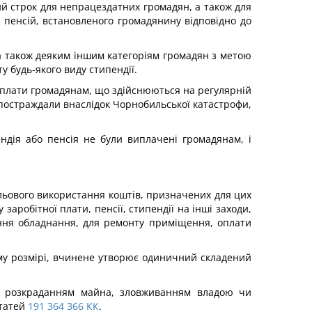
ий строк для непрацездатних громадян, а також для
у пенсій, встановленого громадянину відповідно до
 а також деяким іншим категоріям громадян з метою
у будь-якого виду стипендії.
виплати громадянам, що здійснюються на регу­лярній
 постраждали внаслідок Чорнобильської ка­тастрофи,
ендія або пенсія не були виплачені громадянам, і
ільового використання коштів, призначених для цих
аробітної плати, пенсії, стипендії на інші заходи,
ання обладнання, для ремонту приміщення, оплати
му розмірі, вчинене утворює одиничний складений
д, розкраданням майна, зловживанням владою чи
татей
191
364
366
КК
.