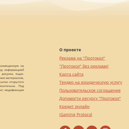
О проекте
Реклама на "Протокол"
"Протокол" без реклами!
 размещенную на
Под информацией
Карта сайта
 рисунки, ящик-
ании материалов,
Тендер на юридическую услугу
сылки открытого
язательна. Под
Пользовательское соглашение
нг, модификация
Допомогти ресурсу "Протокол"
Кредит онлайн
iGaming Protocol