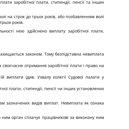
лати заробітної плати, стипендії, пенсії та інших
лі на строк до трьох років, або позбавленням волі
трьох років.
льності нею здійснено виплату заробітної плати,
ахищається законом. Тому безпідставна невиплата
а своєчасне отримання заробітної плати і право на
й виплати (див. Ухвалу колегії Судової палати у
тної плати, стипендії, пенсії чи інших установлених
нам зазначених видів виплат. Невиплата як ознака
й ним орган сплачує працівникові за виконану ним