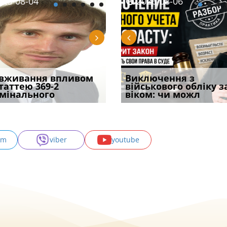
08-06
26-08-04
2026-08-05
2026-08-06
2026-08-04
2026-08-06
2026-07-30
уд встановив для
вживання впливом
Особливості захисту у
Документи, на яких не
Переоформлення
Виключення з
Восьмий ААС фак
одування шкоди
статтею 369-2
кримінальному
проставляється
відстрочки за іншою
військового обліку з
підтвердив, що 
с
мінального
провадженні: я
апостиль: пер
підставою: нов
віком: чи можл
може скас
am
viber
youtube