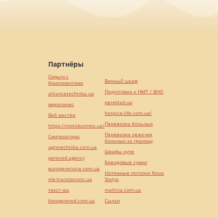
Партнёры
Серьги с
Винный шкаф
бриллиантами
Подготовка к НМТ / ВНО
alliancetechnika.ua
pereklad.ua
миралинкс
hospice-life.com.ua/
Веб мастер
Перевозка больных
https://motokosmos.ua/
Перевозка лежачих
Синтезаторы
больных за границу
agrotechnika.com.ua
Шкафы купе
perevod.agency
Брендовые сумки
europeservice.com.ua
Натяжные потолки Nova
mk-translations.ua
Stelya
текст юа
maltina.com.ua
kievperevod.com.ua
Cылки