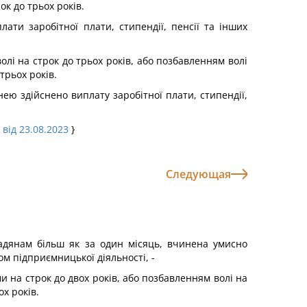
к до трьох років.
ати заробітної плати, стипендії, пенсії та інших
лі на строк до трьох років, або позбавленням волі
трьох років.
нею здійснено виплату заробітної плати, стипендії,
 від 23.08.2023
}
Следующая
омадянам більш як за один місяць, вчинена умисно
ом підприємницької діяльності, -
 на строк до двох років, або позбавлен­ням волі на
х років.