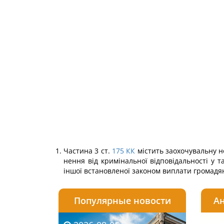
Частина 3 ст.
175
КК
містить заохочувальну но
нення від кримінальної відповідальності у т
іншої встанов­леної законом виплати громадян
Популярные новости
Ан