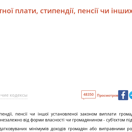
тної плати, стипендії, пенсії чи інш
48350
чие кодексы
Просмотров
ипендії, пенсії чи іншої установленої законом виплати гро
 незалежно від форми власності чи громадянином - суб'єктом під
одатковуваних мінімумів доходів громадян або виправними ро