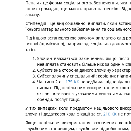
Пенсія - це форма соціального забезпечення, яка 
інших громадян, що мають право на пенсію. Відпо
закону.
Стипендія - це вид соціальної виплати, який вста
їхнього матеріального забезпечення та соціального 
Під іншою встановленою законом виплатою слід розу
основі (щомісячно), наприклад, соціальна допомога
та ін.
Злочин вважається закінченим, якщо після з
невипла­та становить більше ніж за один міся
Суб’єктивна сторона даного злочину характе
Суб’єкт злочину спеціальний: керівник підпри
Частина 2 ст.
175
КК
передбачає відповідальн
ви­плат. Під нецільовим використанням кошті
які не пов’язані з указаними виплатами, н
оренди, послуг тощо.
У тих випадках, коли предметом нецільового вик
злочин і додаткової кваліфікації за ст.
210
КК
не пот
Якщо нецільове використання зазначених кошті
службовим становищем, службовим підробленням, то 