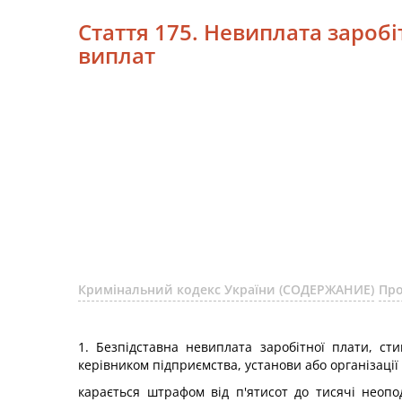
Стаття 175. Невиплата заробі
виплат
Кримінальний кодекс України (СОДЕРЖАНИЕ)
Про
1. Безпідставна невиплата заробітної плати, ст
керівником підприємства, установи або організації
карається штрафом від п'ятисот до тисячі неоп