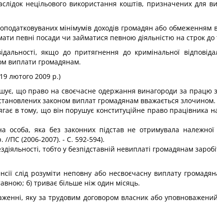
слідок нецільового викорис­тання коштів, призначених для вип
еоподатковуваних мінімумів доходів громадян або обмеженням во
ймати певні посади чи займатися певною діяльністю на строк до 
відальності, якщо до притягнен­ня до кримінальної відповіда
ном виплати громадянам.
 19 лютого 2009 р.)
ує, що право на своєчасне одер­жання винагороди за працю з
х установлених законом виплат громадянам вважається злочином.
гає в тому, що він порушує кон­ституційне право працівника н
а особа, яка без законних підстав не отримувала належної ї
/ПС (2006-2007). - С. 592-594).
діяльності, тобто у безпідстав­ній невиплаті громадянам заробі
енсії слід розуміти неповну або несвоєчасну виплату громадя
тавною; б) триває більше ніж один місяць.
аженні, яку за трудовим догово­ром власник або уповноважени