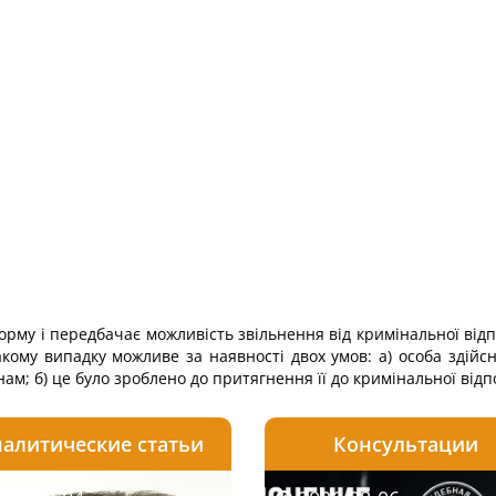
рму і передбачає можливість звільнення від кримінальної відп
акому випадку можливе за наявності двох умов: а) особа здійсн
ам; б) це було зроблено до притягнення її до кримі­нальної відп
алитические статьи
Консультации