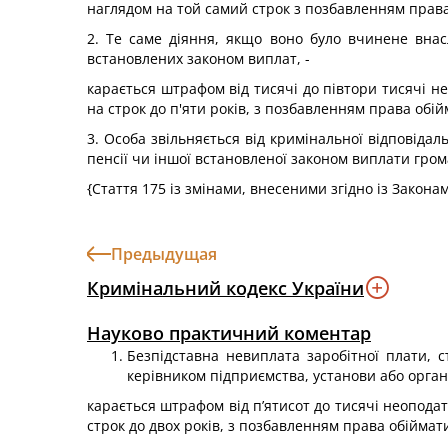
наглядом на той самий строк з позбавленням права
2. Те саме діяння, якщо воно було вчинене внасл
встановлених законом виплат, -
карається штрафом від тисячі до півтори тисячі н
на строк до п'яти років, з позбавленням права обі
3. Особа звільняється від кримінальної відповідал
пенсії чи іншої встановленої законом виплати гро
{Стаття 175 із змінами, внесеними згідно із Закон
Предыдущая
Кримінальний кодекс України
Науково практичний коментар
Безпідставна невиплата заробітної плати, с
керівником підприємства, установи або органі
карається штрафом від п’ятисот до тисячі неоподат
строк до двох років, з позбавленням права обіймат