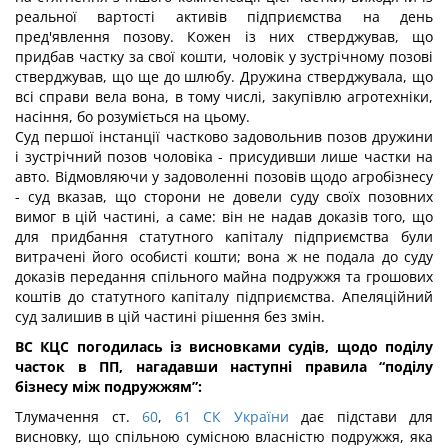
реальної вартості активів підприємства на день
пред'явлення позову. Кожен із них стверджував, що
придбав частку за свої кошти, чоловік у зустрічному позові
стверджував, що ще до шлюбу. Дружина стверджувала, що
всі справи вела вона, в тому числі, закупівлю агротехніки,
насіння, бо розуміється на цьому.
Суд першої інстанції частково задовольнив позов дружини
і зустрічний позов чоловіка - присудивши лише частки на
авто. Відмовляючи у задоволенні позовів щодо агробізнесу
- суд вказав, що сторони не довели суду своїх позовних
вимог в цій частині, а саме: він не надав доказів того, що
для придбання статутного капіталу підприємства були
витрачені його особисті кошти; вона ж не подала до суду
доказів передання спільного майна подружжя та грошових
коштів до статутного капіталу підприємства. Апеляційний
суд залишив в цій частині рішення без змін.
ВС КЦС погодилась із висновками судів, щодо поділу
часток в ПП, нагадавши наступні правила “поділу
бізнесу між подружжям”:
Тлумачення ст.
60
,
61 СК України
дає підстави для
висновку, що спільною сумісною власністю подружжя, яка