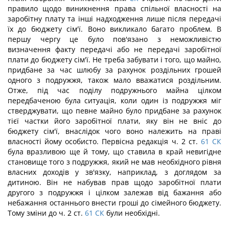
правило щодо виникнення права спільної власності на
заробітну плату та інші надходження лише після передачі
їх до бюджету сім'ї. Воно викликало багато проблем. В
першу чергу це було пов'язано з неможливістю
визначення факту передачі або не передачі заробітної
плати до бюджету сім'ї. Не треба забувати і того, що майно,
придбане за час шлюбу за рахунок роздільних грошей
одного з подружжя, також мало вважатися роздільним.
Отже, під час поділу подружнього майна цілком
передбаченою була ситуація, коли один із подружжя міг
стверджувати, що певне майно було придбане за рахунок
тієї частки його заробітної плати, яку він не вніс до
бюджету сім'ї, внаслідок чого воно належить на праві
власності йому особисто. Первісна редакція ч. 2 ст.
61
СК
була вразливою ще й тому, що ставила в край невигідне
становище того з подружжя, який не мав необхідного рівня
власних доходів у зв'язку, наприклад, з доглядом за
дитиною. Він не набував прав щодо заробітної плати
другого з подружжя і цілком залежав від бажання або
небажання останнього внести гроші до сімейного бюджету.
Тому зміни до ч. 2 ст.
61
СК
були необхідні.