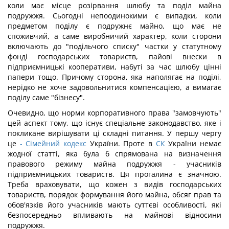
коли має місце розірвання шлюбу та поділ майна
подружжя. Сьогодні непоодинокими є випадки, коли
предметом поділу є подружнє майно, що має не
споживчий, а саме виробничий характер, коли сторони
включають до "подільчого списку" частки у статутному
фонді господарських товариств, пайові внески в
підприємницькі кооперативи, набуті за час шлюбу цінні
папери тощо. Причому сторона, яка наполягає на поділі,
нерідко не хоче задовольнитися компенсацією, а вимагає
поділу саме "бізнесу".
Очевидно, що норми корпоративного права "замовчують"
цей аспект тому, що існує спеціальне законодавство, яке і
покликане вирішувати ці складні питання. У першу чергу
це
-
Сімейний кодекс
України. Проте в
СК
України немає
жодної статті, яка була б спрямована на визначення
правового режиму майна подружжя - учасників
підприємницьких товариств. Ця прогалина є значною.
Треба враховувати, що кожен з видів господарських
товариств, порядок формування його майна, обсяг прав та
обов'язків його учасників мають суттєві особливості, які
безпосередньо впливають на майнові відносини
подружжя.