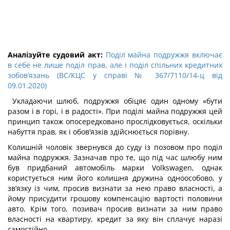
Аналізуйте судовий акт:
Поділ майна подружжя включає
в себе не лише поділ прав, але і поділ спільних кредитних
зобов’язань (ВС/КЦС у справі № 367/7110/14-ц від
09.01.2020)
Укладаючи шлюб, подружжя обіцяє один одному «бути
разом і в горі, і в радості». При поділі майна подружжя цей
принцип також опосередковано прослідковується, оскільки
набуття прав, як і обов’язків здійснюється порівну.
Колишній чоловік звернувся до суду із позовом про поділ
майна подружжя. Зазначав про те, що під час шлюбу ним
був придбаний автомобіль марки Volkswagen, однак
користується ним його колишня дружина одноособово, у
зв’язку із чим, просив визнати за нею право власності, а
йому присудити грошову компенсацію вартості половини
авто. Крім того, позивач просив визнати за ним право
власності на квартиру, кредит за яку він сплачує наразі
самостійно.