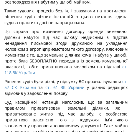
розпорядження набутим у шлюбі майном.
Таких судових процесів безліч, і зважаючи на протилежні
рішення судів різних інстанцій з цього питання єдина
судова практика досі не напрацьована.
Ця справа про визнання договору оренди земельної
ділянки набутої під час шлюбу недійсним з підстав
ненадання письмової згоди дружиною на укладання
чоловіком з агропідприємством такого договору. Ключовим
моментом є те, що земельна ділянка хоча і набута у шлюбі,
проте була БЕЗОПЛАТНО передана із земель комунальної
власності, тобто приватизована чоловіком на підставі
ст.
118 ЗК України
.
Рішення судів були різні, у підсумку ВС проаналізувавши
ст.
57 СК України
та
ст. 61 ЗК України
у різних редакціях
відмовив у задоволенні позову.
Суд касаційної інстанції наголосив, що за загальним
правилом приватизовані земельні ділянки, як і
приватизоване житло під час шлюбу, є особистою
приватною власністю того з подружжя, ім’я якого
зазначено у правовстановлюючому документі. Таке майно
не належить до об’єктів права спільної сумісної власності, і