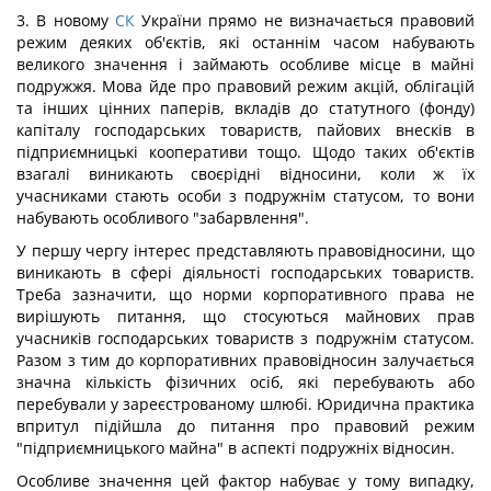
3. В новому
СК
України прямо не визначається правовий
режим деяких об'єктів, які останнім часом набувають
великого значення і займають особливе місце в майні
подружжя. Мова йде про правовий режим акцій, облігацій
та інших цінних паперів, вкладів до статутного (фонду)
капіталу господарських товариств, пайових внесків в
підприємницькі кооперативи тощо. Щодо таких об'єктів
взагалі виникають своєрідні відносини, коли ж їх
учасниками стають особи з подружнім статусом, то вони
набувають особливого "забарвлення".
У першу чергу інтерес представляють правовідносини, що
виникають в сфері діяльності господарських товариств.
Треба зазначити, що норми корпоративного права не
вирішують питання, що стосуються майнових прав
учасників господарських товариств з подружнім статусом.
Разом з тим до корпоративних правовідносин залучається
значна кількість фізичних осіб, які перебувають або
перебували у зареєстрованому шлюбі. Юридична практика
впритул підійшла до питання про правовий режим
"підприємницького майна" в аспекті подружніх відносин.
Особливе значення цей фактор набуває у тому випадку,