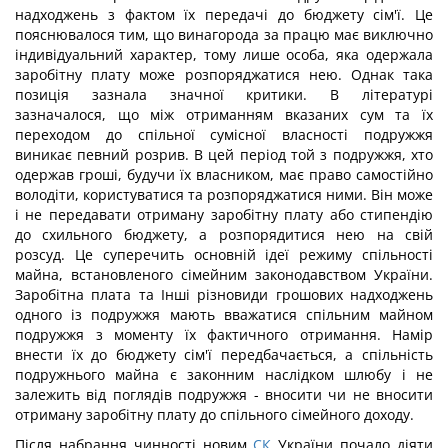
надходжень з фактом їх передачі до бюджету сім'ї. Це
пояснювалося тим, що винагорода за працю має виключно
індивідуальний характер, тому лише особа, яка одержала
заробітну плату може розпоряджатися нею. Однак така
позиція зазнала значної критики. В літературі
зазначалося, що між отриманням вказаних сум та їх
переходом до спільної сумісної власності подружжя
виникає певний розрив. В цей період той з подружжя, хто
одержав гроші, будучи їх власником, має право самостійно
володіти, користуватися та розпоряджатися ними. Він може
і не передавати отриману заробітну плату або стипендію
до схильного бюджету, а розпорядитися нею на свій
розсуд. Це суперечить основній ідеї режиму спільності
майна, встановленого сімейним законодавством України.
Заробітна плата та Інші різновиди грошових надходжень
одного із подружжя мають вважатися спільним майном
подружжя з моменту їх фактичного отримання. Намір
внести їх до бюджету сім'ї передбачається, а спільність
подружнього майна є законним наслідком шлюбу і не
залежить від поглядів подружжя - вносити чи не вносити
отриману заробітну плату до спільного сімейного доходу.
Після набрання чинності новим
СК
України почало діяти