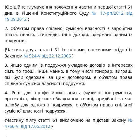
{Офіційне тлумачення положення частини першої статті 61
див. в Рішенні Конституційного Суду
№ 17-рп/2012 від
19.09.2012
}
2. Об'єктом права спільної сумісної власності є заробітна
плата, пенсія, стипендія, інші доходи, одержані одним із
подружжя.
{Частина друга статті 61 із змінами, внесеними згідно із
Законом
№ 524-V від 22.12.2006
}
3. Якщо одним із подружжя укладено договір в інтересах
сім'ї, то гроші, інше майно, в тому числі гонорар, виграш,
які були одержані за цим договором, є об'єктом права
спільної сумісної власності подружжя.
4. Речі для професійних занять (музичні інструменти,
оргтехніка, лікарське обладнання тощо), придбані за час
шлюбу для одного з подружжя, є об'єктом права спільної
сумісної власності подружжя.
{Частину п'яту статті 61 виключено на підставі Закону
№
4766-VI від 17.05.2012
}