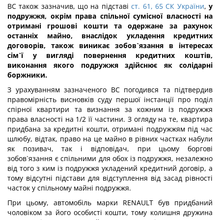
ВС також зазначив, що на підставі
ст. 61,
65 СК України
,
у
подружжя, окрім права спільної сумісної власності на
отримані грошові кошти та одержане за рахунок
останніх майно, внаслідок укладення кредитних
договорів, також виникає зобов`язання в інтересах
сім`ї у вигляді повернення кредитних коштів,
виконання якого подружжя здійснює як солідарні
боржники.
З урахуванням зазначеного ВС погодився та підтвердив
правомірність висновків суду першої інстанції про поділ
спірної квартири та визнання за кожним із подружжя
права власності на 1/2 її частини. З огляду на те, квартира
придбана за кредитні кошти, отримані подружжям під час
шлюбу, відтак, право на це майно в рівних частках набули
як позивач, так і відповідач, при цьому боргові
зобов`язання є спільними для обох із подружжя, незалежно
від того з ким із подружжя укладений кредитний договір, а
тому відсутні підстави для відступлення від засад рівності
часток у спільному майні подружжя.
При цьому, автомобіль марки RENAULT був придбаний
чоловіком за його особисті кошти, тому колишня дружина