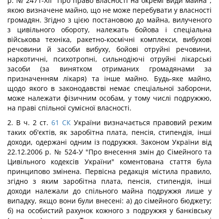
р. № 2471-ХІІ "Про право власності на окремі види майна",
якою визначене майно, що не може перебувати у власності
громадян. Згідно з цією постановою до майна, вилученого
з цивільного обороту, належать бойова і спеціальна
військова техніка, ракетно-космічні комплекси, вибухові
речовини й засоби вибуху, бойові отруйні речовини,
наркотичні, психотропні, сильнодіючі отруйні лікарські
засоби (за винятком отриманих громадянами за
призначенням лікаря) та інше майно. Будь-яке майно,
щодо якого в законодавстві немає спеціальної заборони,
може належати фізичним особам, у тому числі подружжю,
на праві спільної сумісної власності.
2. В ч. 2 ст.
61
СК
України визначається правовий режим
таких об'єктів, як заробітна плата, пенсія, стипендія, інші
доходи, одержані одним із подружжя. Законом України від
22.12.2006 р. № 524-У "Про внесення змін до Сімейного та
Цивільного кодексів України" коментована стаття була
принципово змінена. Первісна редакція містила правило,
згідно з яким заробітна плата, пенсія, стипендія, інші
доходи належали до спільного майна подружжя лише у
випадку, якщо вони були внесені: а) до сімейного бюджету;
б) на особистий рахунок кожного з подружжя у банківську