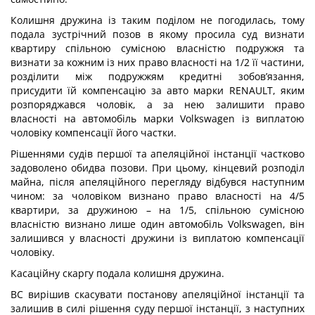
Колишня дружина із таким поділом не погодилась, тому
подала зустрічний позов в якому просила суд визнати
квартиру спільною сумісною власністю подружжя та
визнати за кожним із них право власності на 1/2 її частини,
розділити між подружжям кредитні зобов’язання,
присудити їй компенсацію за авто марки RENAULT, яким
розпоряджався чоловік, а за нею залишити право
власності на автомобіль марки Volkswagen із виплатою
чоловіку компенсації його частки.
Рішеннями судів першої та апеляційної інстанції частково
задоволено обидва позови. При цьому, кінцевий розподіл
майна, після апеляційного перегляду відбувся наступним
чином: за чоловіком визнано право власності на 4/5
квартири, за дружиною – на 1/5, спільною сумісною
власністю визнано лише один автомобіль Volkswagen, він
залишився у власності дружини із виплатою компенсації
чоловіку.
Касаційну скаргу подала колишня дружина.
ВС вирішив скасувати постанову апеляційної інстанції та
залишив в силі рішення суду першої інстанції, з наступних