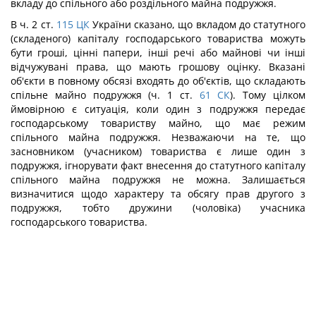
вкладу до спільного або роздільного майна подружжя.
В ч. 2 ст.
115
ЦК
України сказано, що вкладом до статутного
(складеного) капіталу господарського товариства можуть
бути гроші, цінні папери, інші речі або майнові чи інші
відчужувані права, що мають грошову оцінку. Вказані
об'єкти в повному обсязі входять до об'єктів, що складають
спільне майно подружжя (ч. 1 ст.
61
СК
). Тому цілком
ймовірною є ситуація, коли один з подружжя передає
господарському товариству майно, що має режим
спільного майна подружжя. Незважаючи на те, що
засновником (учасником) товариства є лише один з
подружжя, ігнорувати факт внесення до статутного капіталу
спільного майна подружжя не можна. Залишається
визначитися щодо характеру та обсягу прав другого з
подружжя, тобто дружини (чоловіка) учасника
господарського товариства.