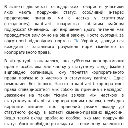
В аспекті діяльності господарських товариств, учасники
яких мають подружній статус, особливий інтерес
представляє питання: чи є частка у статутному
(складеному) капіталі товариства спільним майном
подружжя? Очевидно, що вирішення цього питання має
проводитися виключно на рівні закону. Проте сьогодні, за
відсутності відповідних норм в
СК
України, доводиться
виходити з загального розуміння норм сімейного та
корпоративного права.
В літературі зазначалося, що суб'єктом корпоративних
прав є особа, яка має частку у статутному фонді (майні)
відповідної організації. Тому "поняття корпоративного
права пов'язане з часткою в статутному капіталі. Одне
неможливе без іншого. Частка в капіталі і корпоративні
права співвідносяться між собою як причина і наслідок".
Зважаючи на такий тісний зв'язок між часткою в
статутному капіталі та корпоративним правом, необхідно
вирішити питання про правовий режим вкладу до
статутного фонду в аспекті сімейно-правових відносин.
Якщо такий вклад зроблено особою, яка має подружній
статус, його необхідно розглядати з точки зору належності