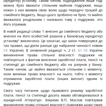
(кредитну) установу. Таким чином, надходження лише тоді
можна було вважати спільним майном подружжя, якщо
кожен з них виявив свою волю щодо передачі грошей до
сімейного бюджету. Якщо цього зроблено не було, то майно
вважалося роздільним і належало тому з подружжя, хто
його отримав.
В новій редакції слова "і внесені до сімейного бюджету або
внесені на його особистий рахунок у банківську (кредитну)
установу" виключено. Це означає, що закон повернувся до
тих правил, що діяли раніше (до набрання чинності новим
СК
України). В оновленій редакції ч. 2 ст.
61
СК
України
виникнення права спільної власності подружжя не
пов'язується з фактом внесення заробітної плати, пенсії та
стипендії до сімейного бюджету або на рахунок у банку.
Таким чином, це майно вважається спільним з моменту,
коли виникає право власності на нього, тобто з моменту
отримання заробітної плати (інших виплат) одним із
подружжя.
Свого часу питання щодо правового режиму заробітної
плати, пенсії та стипендії досить жваво обговорювалося в
юридичній літературі. Зокрема В.П. Маслов пов'язував
виникнення права спільної власності подружжя щодо таких