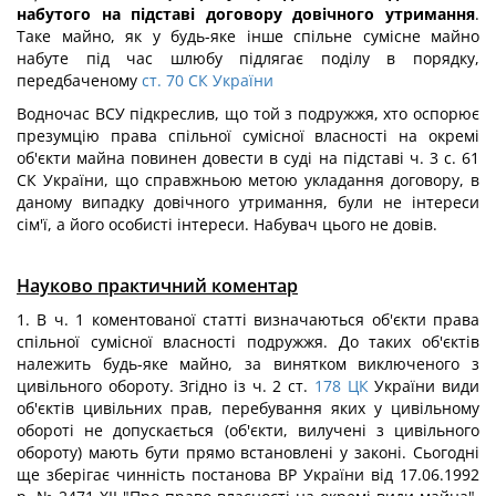
набутого на підставі договору довічного утримання
.
Таке майно, як у будь-яке інше спільне сумісне майно
набуте під час шлюбу підлягає поділу в порядку,
передбаченому
ст. 70 СК України
Водночас ВСУ підкреслив, що той з подружжя, хто оспорює
презумцію права спільної сумісної власності на окремі
об'єкти майна повинен довести в суді на підставі ч. 3 с. 61
СК України, що справжньою метою укладання договору, в
даному випадку довічного утримання, були не інтереси
сім'ї, а його особисті інтереси. Набувач цього не довів.
Науково практичний коментар
1. В ч. 1 коментованої статті визначаються об'єкти права
спільної сумісної власності подружжя. До таких об'єктів
належить будь-яке майно, за винятком виключеного з
цивільного обороту. Згідно із ч. 2 ст.
178
ЦК
України види
об'єктів цивільних прав, перебування яких у цивільному
обороті не допускається (об'єкти, вилучені з цивільного
обороту) мають бути прямо встановлені у законі. Сьогодні
ще зберігає чинність постанова ВР України від 17.06.1992