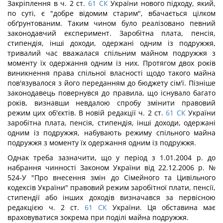
Закріплення в ч. 2 ст.
61
СК
України нового підходу, який,
по суті, є "добре відомим старим", вбачається цілком
обґрунтованим. Таким чином було реалізовано певний
законодавчий експеримент. Заробітна плата, пенсія,
стипендія, інші доходи, одержані одним із подружжя,
тривалий час вважалася спільним майном подружжя з
моменту їх одержання одним із них. Протягом двох років
виникнення права спільної власності щодо такого майна
пов'язувалося з його переданням до бюджету сім'ї. Пізніше
законодавець повернувся до правила, що існувало багато
років, визнавши невдалою спробу змінити правовий
режим цих об'єктів. В новій редакції ч. 2 ст.
61
СК
України
заробітна плата, пенсія, стипендія, інші доходи, одержані
одним із подружжя, набувають режиму спільного майна
подружжя з моменту їх одержання одним із подружжя.
Однак треба зазначити, що у період з 1.01.2004 р. до
набрання чинності Законом України від 22.12.2006 р. №
524-У "Про внесення змін до Сімейного та Цивільного
кодексів України" правовий режим заробітної плати, пенсії,
стипендії або інших доходів визначався за первісною
редакцією ч. 2 ст.
61
СК
України. Ця обставина має
враховуватися зокрема при поділі майна подружжя.