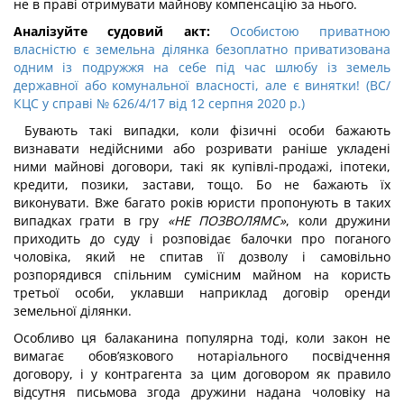
не в праві отримувати майнову компенсацію за нього.
Аналізуйте судовий акт:
Особистою приватною
власністю є земельна ділянка безоплатно приватизована
одним із подружжя на себе під час шлюбу із земель
державної або комунальної власності, але є винятки! (ВС/
КЦС у справі № 626/4/17 від 12 серпня 2020 р.)
Бувають такі випадки, коли фізичні особи бажають
визнавати недійсними або розривати раніше укладені
ними майнові договори, такі як купівлі-продажі, іпотеки,
кредити, позики, застави, тощо. Бо не бажають їх
виконувати. Вже багато років юристи пропонують в таких
випадках грати в гру
«НЕ ПОЗВОЛЯМС»
, коли дружини
приходить до суду і розповідає балочки про поганого
чоловіка, який не спитав її дозволу і самовільно
розпорядився спільним сумісним майном на користь
третьої особи, уклавши наприклад договір оренди
земельної ділянки.
Особливо ця балаканина популярна тоді, коли закон не
вимагає обов’язкового нотаріального посвідчення
договору, і у контрагента за цим договором як правило
відсутня письмова згода дружини надана чоловіку на