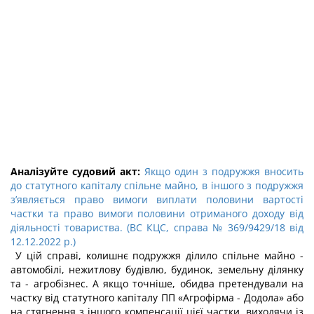
Аналізуйте судовий акт:
Якщо один з подружжя вносить
до статутного капіталу спільне майно, в іншого з подружжя
з’являється право вимоги виплати половини вартості
частки та право вимоги половини отриманого доходу від
діяльності товариства. (ВС КЦС, справа № 369/9429/18 від
12.12.2022 р.)
У цій справі, колишнє подружжя ділило спільне майно -
автомобілі, нежитлову будівлю, будинок, земельну ділянку
та - агробізнес. А якщо точніше, обидва претендували на
частку від статутного капіталу ПП «Агрофірма - Додола» або
на стягнення з іншого компенсації цієї частки, виходячи із