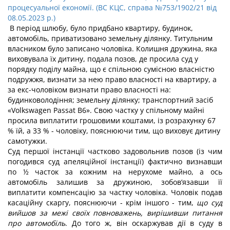
процесуальної економії. (ВС КЦС, справа №753/1902/21 від
08.05.2023 р.)
В період шлюбу, було придбано квартиру, будинок,
автомобіль, приватизовано земельну ділянку. Титульним
власником було записано чоловіка. Колишня дружина, яка
виховувала їх дитину, подала позов, де просила суд у
порядку поділу майна, що є спільною сумісною власністю
подружжя, визнати за нею право власності на квартиру, а
за екс-чоловіком визнати право власності на:
будинковолодіння; земельну ділянку; транспортний засіб
«Volkswagen Passat B6». Свою частку у спільному майні
просила виплатити грошовими коштами, із розрахунку 67
% їй, а 33 % - чоловіку, пояснюючи тим, що виховує дитину
самотужки.
Суд першої інстанції частково задовольнив позов (із чим
погодився суд апеляційної інстанції) фактично визнавши
по ½ часток за кожним на нерухоме майно, а ось
автомобіль залишив за дружиною, зобов’язавши її
виплатити компенсацію за частку чоловіка. Чоловік подав
касаційну скаргу, пояснюючи - крім іншого - тим,
що суд
вийшов за межі своїх повноважень, вирішивши питання
про автомобіль
. До того ж, він оскаржував дії в суду в