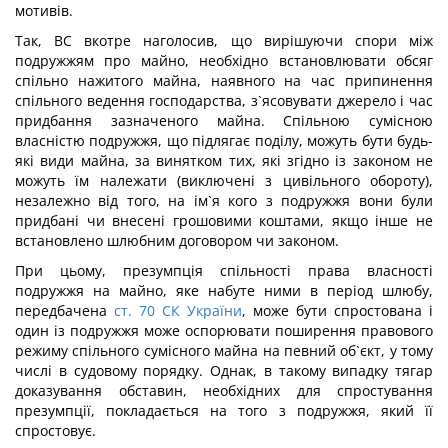
мотивів.
Так, ВС вкотре наголосив, що вирішуючи спори між
подружжям про майно, необхідно встановлювати обсяг
спільно нажитого майна, наявного на час припинення
спільного ведення господарства, з`ясовувати джерело і час
придбання зазначеного майна. Спільною сумісною
власністю подружжя, що підлягає поділу, можуть бути будь-
які види майна, за винятком тих, які згідно із законом не
можуть їм належати (виключені з цивільного обороту),
незалежно від того, на ім`я кого з подружжя вони були
придбані чи внесені грошовими коштами, якщо інше не
встановлено шлюбним договором чи законом.
При цьому, презумпція спільності права власності
подружжя на майно, яке набуте ними в період шлюбу,
передбачена
ст. 70 СК України
, може бути спростована і
один із подружжя може оспорювати поширення правового
режиму спільного сумісного майна на певний об`єкт, у тому
числі в судовому порядку. Однак, в такому випадку тягар
доказування обставин, необхідних для спростування
презумпції, покладається на того з подружжя, який її
спростовує.