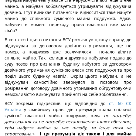
передає набувачеві у власність нерухомість або інше цінне
майно, а набувач зобов’язується утримувати відчужувача
довічно. І тут виникає питання: чи відноситься таке набуте
майно до спільного сумісного майна подружжя. Адже,
набувач в момент переходу права власності вже мати
сім’ю?
В контексті цього питання ВСУ розглянув цікаву справу, де
відчужувач за договором довічного утримання, ще не
помер, а подружжя вже розлучилося і почало ділити
спільне майно. Так, колишня дружина набувача подала до
суду позов про визнання будинку набутого за договором
довічного утримання сумісною власністю подружжя та про
поділ цього будинку навпіл. Окрім цього набувач, а не
відчужувач самостійно звернувся із позовом про
розірвання договору довічного утримання обгрунтовуючи
неможливістю виконувати прийняті на себе зобов’язання.
ВСУ зокрема підкреслив, що відповідно до
ст. 60 СК
України
у сімейному праві діє презумції права спільної
сумісної власності майна подружжя, «
яка не потребує
доказування та не потребує встановлення інших обставин,
крім набуття майна за час шлюбу, та існує поки не
спростована
.»
І ця презумція діє також і для майна