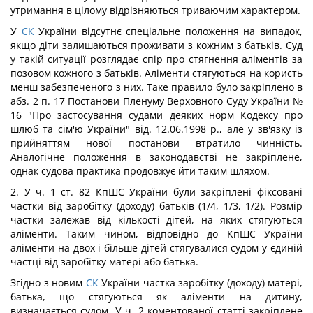
утримання в цілому відрізняються триваючим характером.
У
СК
України відсутнє спеціальне положення на випадок,
якщо діти залишаються проживати з кожним з батьків. Суд
у такій ситуації розглядає спір про стягнення аліментів за
позовом кожного з батьків. Аліменти стягуються на користь
менш забезпеченого з них. Таке правило було закріплено в
абз. 2 п. 17 Постанови Пленуму Верховного Суду України №
16 "Про застосування судами деяких норм Кодексу про
шлюб та сім'ю України" від. 12.06.1998 p., але у зв'язку із
прийняттям нової постанови втратило чинність.
Аналогічне положення в законодавстві не закріплене,
однак судова практика продовжує йти таким шляхом.
2. У ч. 1 ст. 82 КпШС України були закріплені фіксовані
частки від заробітку (доходу) батьків (1/4, 1/3, 1/2). Розмір
частки залежав від кількості дітей, на яких стягуються
аліменти. Таким чином, відповідно до КпШС України
аліменти на двох і більше дітей стягувалися судом у єдиній
частці від заробітку матері або батька.
Згідно з новим
СК
України частка заробітку (доходу) матері,
батька, що стягуються як аліменти на дитину,
визначається судом. У ч. 2 коментованої статті закріплене