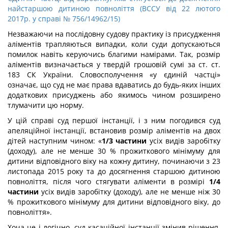
найстаршою дитиною повноліття (ВССУ від 22 лютого
2017р. у справі № 756/14962/15)
Незважаючи на послідовну судову практику із присудження
аліментів трапляються випадки, коли суди допускаються
помилок навіть керуючись благими намірами. Так, розмір
аліментів визначається у твердій грошовій сумі за ст. ст.
183 СК України. Словосполучення «у єдиній частці»
означає, що суд не має права вдаватись до будь-яких інших
додаткових присуджень або якимось чином розширено
тлумачити цю норму.
У цій справі суд першої інстанції, і з ним погодився суд
апеляційної інстанції, встановив розмір аліментів на двох
дітей наступним чином: «
1/3 частини
усіх видів заробітку
(доходу), але не менше 30 % прожиткового мінімуму для
дитини відповідного віку на кожну дитину, починаючи з 23
листопада 2015 року та до досягнення старшою дитиною
повноліття, після чого стягувати аліменти в розмірі
1/4
частини
усіх видів заробітку (доходу), але не менше ніж 30
% прожиткового мінімуму для дитини відповідного віку, до
повноліття».
Хоча це і логічно, суд касаційної інстанції змінив рішення,