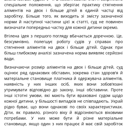
спеціальне положення, що зберігає практику стягнення
аліментів на двох і більше дітей в єдиній частці від
заробітку. Більше того, як виходить зі змісту зазначеної
норми й наступної частини цієї ж статті, суд не повинен
визначати попередньо частку для кожної дитини окремо.
Втілена ідея з першого погляду вбачається доречною. Це,
безсумнівно, полегшує роботу судів у справах про
стягнення аліментів на двох і більше дітей. Однак при
більш глибокому аналізі зазначена норма виявляє серйозні
вади.
Визначаючи розмір аліментів на двох і більше дітей, суд
оцінює ряд однакових обставин, зокрема стан здоров'я й
матеріальне становище платника й одержувача аліментів,
наявність у них інших осіб, яких вони зобов'язані
утримувати відповідно до закону, інші обставини. Проте
інші істотні умови, які мають бути враховані судом щодо
кожної дитини, у більшості випадків не співпадають. Украй
рідко буває, що вони однакові по своїх характеристиках.
Діти, як правило, різного віку й відрізняються віковими
потребами. У них може бути й різне матеріальне
становище, якщо один з них працює й має свій заробіток