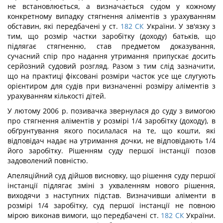
не встановлюється, а визначається судом у кожному
конкретному випадку стягнення аліментів з урахуванням
обставин, які передбачені у ст.
182
СК
України. У зв'язку з
тим, що розмір частки заробітку (доходу) батьків, що
підлягає стягненню, став предметом доказування,
сучасний спір про надання утримання припускає досить
серйозний судовий розгляд. Разом з тим слід зазначити,
що на практиці фіксовані розміри часток усе ще слугують
орієнтиром для судів при визначенні розміру аліментів з
урахуванням кількості дітей.
У лютому 2006 р. позивачка звернулася до суду з вимогою
про стягнення аліментів у розмірі 1/4 заробітку (доходу), в
обґрунтування якого посилалася на те, що кошти, які
відповідач надає на утримання дочки, не відповідають 1/4
його заробітку. Рішенням суду першої інстанції позов
задоволений повністю.
Апеляційний суд дійшов висновку, що рішення суду першої
інстанції підлягає зміні з ухваленням нового рішення,
виходячи з наступних підстав. Визначивши аліменти в
розмірі 1/4 заробітку, суд першої інстанції не повною
мірою виконав вимоги, що передбачені ст.
182
СК
України.