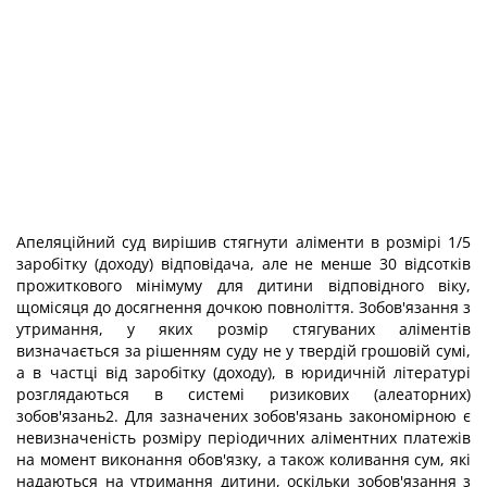
Апеляційний суд вирішив стягнути аліменти в розмірі 1/5
заробітку (доходу) відповідача, але не менше 30 відсотків
прожиткового мінімуму для дитини відповідного віку,
щомісяця до досягнення дочкою повноліття. Зобов'язання з
утримання, у яких розмір стягуваних аліментів
визначається за рішенням суду не у твердій грошовій сумі,
а в частці від заробітку (доходу), в юридичній літературі
розглядаються в системі ризикових (алеаторних)
зобов'язань2. Для зазначених зобов'язань закономірною є
невизначеність розміру періодичних аліментних платежів
на момент виконання обов'язку, а також коливання сум, які
надаються на утримання дитини, оскільки зобов'язання з