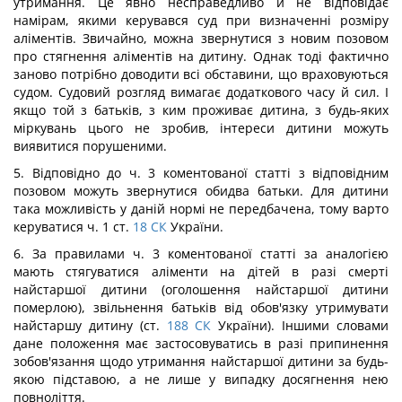
утримання. Це явно несправедливо й не відповідає
намірам, якими керувався суд при визначенні розміру
аліментів. Звичайно, можна звернутися з новим позовом
про стягнення аліментів на дитину. Однак тоді фактично
заново потрібно доводити всі обставини, що враховуються
судом. Судовий розгляд вимагає додаткового часу й сил. І
якщо той з батьків, з ким проживає дитина, з будь-яких
міркувань цього не зробив, інтереси дитини можуть
виявитися порушеними.
5. Відповідно до ч. 3 коментованої статті з відповідним
позовом можуть звернутися обидва батьки. Для дитини
така можливість у даній нормі не передбачена, тому варто
керуватися ч. 1 ст.
18
СК
України.
6. За правилами ч. 3 коментованої статті за аналогією
мають стягуватися аліменти на дітей в разі смерті
найстаршої дитини (оголошення найстаршої дитини
померлою), звільнення батьків від обов'язку утримувати
найстаршу дитину (ст.
188
СК
України). Іншими словами
дане положення має застосовуватись в разі припинення
зобов'язання щодо утримання найстаршої дитини за будь-
якою підставою, а не лише у випадку досягнення нею
повноліття.