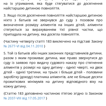
на їх утримання, яка буде стягуватися до досягнення
найстаршою дитиною повноліття.
3. Якщо після досягнення повноліття найстаршою дитиною
ніхто з батьків не звернувся до суду з позовом про
визначення розміру аліментів на інших дітей, аліменти
стягуються за вирахуванням тієї рівної частки, що
припадала на дитину, яка досягла повноліття.
{Частину четверту статті 183 виключено на підставі Закону
№ 2677-VI від 04.11.2010
}
5. Той із батьків або інших законних представників дитини,
разом з яким проживає дитина, має право звернутися до
суду із заявою про видачу судового наказу про стягнення
аліментів у розмірі на одну дитину - однієї чверті, на двох
дітей - однієї третини, на трьох і більше дітей - половини
заробітку (доходу) платника аліментів, але не більше десяти
прожиткових мінімумів на дитину відповідного віку на
кожну дитину.
{Статтю 183 доповнено частиною п'ятою згідно із Законом
№ 2037-VIII від 17.05.2017
}