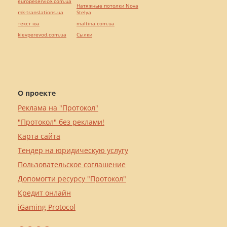
europeservice.com.ua
Натяжные потолки Nova
mk-translations.ua
Stelya
текст юа
maltina.com.ua
kievperevod.com.ua
Cылки
О проекте
Реклама на "Протокол"
"Протокол" без реклами!
Карта сайта
Тендер на юридическую услугу
Пользовательское соглашение
Допомогти ресурсу "Протокол"
Кредит онлайн
iGaming Protocol