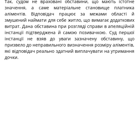
Так, судом не враховані обставини, що мають істотне
значення, а саме матеріальне становище платника
аліментів. Відповідач працює за межами області й
змушений наймати для себе житло, що вимагає додаткових
витрат. Дана обставина при розгляді справи в апеляційній
інстанції підтверджена й самою позивачкою. Суд першої
інстанції не взяв до уваги зазначену обставину, що
призвело до неправильного визначення розміру аліментів,
які відповідач реально здатний виплачувати на утримання
дочки.