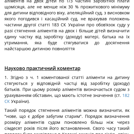
аліментів на двох дітей по 1/3 частині заробітної плати
щомісяця, але не менше ніж 30 % прожиткового мінімуму
для дитини відповідного віку, апеляційний суд, з висновком
якого погодився і касаційний суд, не врахував положень
частини другої статті 183 СК України про обов’язок суду у
разі стягнення аліментів на двох і більше дітей визначити
єдину частку від заробітку (доходу) матері, батька на їх
утримання, яка буде стягуватися до досягнення
найстаршою дитиною повноліття
Науково практичний коментар
1. Згідно з ч. 1 коментованої статті аліменти на дитину
стягуються у відповідній частці від заробітку (доходу)
батьків. При цьому розмір аліментів визначається судом з
урахуванням обставин, що мають істотне значення (ст.
182
СК
України).
Такий порядок стягнення аліментів можна визначити, як
"нове, що є добре забутим старим". Порядок визначення
розміру аліментів судом поновлено більш ніж через
сімдесят років після його встановлення. Свого часу такий