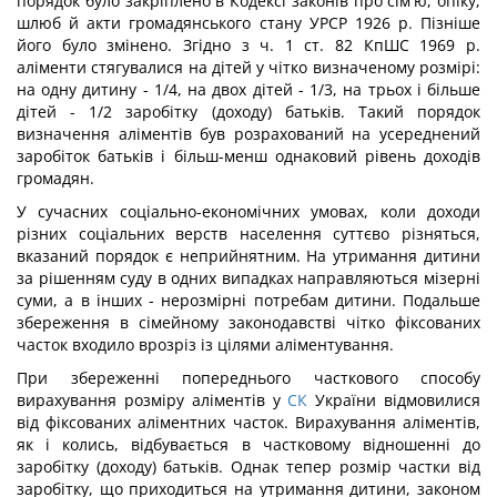
порядок було закріплено в Кодексі законів про сім'ю, опіку,
шлюб й акти громадянського стану УРСР 1926 р. Пізніше
його було змінено. Згідно з ч. 1 ст. 82 КпШС 1969 р.
аліменти стягувалися на дітей у чітко визначеному розмірі:
на одну дитину - 1/4, на двох дітей - 1/3, на трьох і більше
дітей - 1/2 заробітку (доходу) батьків. Такий порядок
визначення аліментів був розрахований на усереднений
заробіток батьків і більш-менш однаковий рівень доходів
громадян.
У сучасних соціально-економічних умовах, коли доходи
різних соціальних верств населення суттєво різняться,
вказаний порядок є неприйнятним. На утримання дитини
за рішенням суду в одних випадках направляються мізерні
суми, а в інших - нерозмірні потребам дитини. Подальше
збереження в сімейному законодавстві чітко фіксованих
часток входило врозріз із цілями аліментування.
При збереженні попереднього часткового способу
вирахування розміру аліментів у
СК
України відмовилися
від фіксованих аліментних часток. Вирахування аліментів,
як і колись, відбувається в частковому відношенні до
заробітку (доходу) батьків. Однак тепер розмір частки від
заробітку, що приходиться на утримання дитини, законом