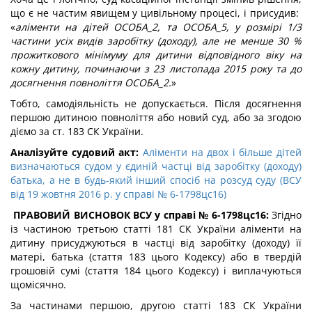
що є не частим явищем у цивільному процесі, і присудив:
«
аліменти на дітей ОСОБА_2, та ОСОБА_5, у розмірі 1/3
частини усіх видів заробітку (доходу), але не менше 30 %
прожиткового мінімуму для дитини відповідного віку на
кожну дитину, починаючи з 23 листопада 2015 року та до
досягнення повноліття ОСОБА_2.
»
Тобто, самодіяльність не допускається. Після досягнення
першою дитиною повноліття або новий суд, або за згодою
діємо за ст. 183 СК України.
Аналізуйте судовий акт:
Аліменти на двох і більше дітей
визначаються судом у єдиній частці від заробітку (доходу)
батька, а не в будь-який інший спосіб на розсуд суду (ВСУ
від 19 жовтня 2016 р. у справі № 6-1798цс16)
ПРАВОВИЙ ВИСНОВОК ВСУ у справі № 6-1798цс16:
Згідно
із частиною третьою статті 181 СК України аліменти на
дитину присуджуються в частці від заробітку (доходу) її
матері, батька (стаття 183 цього Кодексу) або в твердій
грошовій сумі (стаття 184 цього Кодексу) і виплачуються
щомісячно.
За частинами першою, другою статті 183 СК України