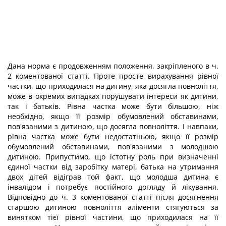
Дана норма є продовженням положення, закріпленого в ч.
2 коментованої статті. Проте просте вирахування рівної
частки, що приходилася на дитину, яка досягла повноліття,
може в окремих випадках порушувати інтереси як дитини,
так і батьків. Рівна частка може бути більшою, ніж
необхідно, якщо її розмір обумовлений обставинами,
пов'язаними з дитиною, що досягла повноліття. І навпаки,
рівна частка може бути недостатньою, якщо її розмір
обумовлений обставинами, пов'язаними з молодшою
дитиною. Припустимо, що істотну роль при визначенні
єдиної частки від заробітку матері, батька на утримання
двох дітей відіграв той факт, що молодша дитина є
інвалідом і потребує постійного догляду й лікування.
Відповідно до ч. 3 коментованої статті після досягнення
старшою дитиною повноліття аліменти стягуються за
винятком тієї рівної частини, що приходилася на її