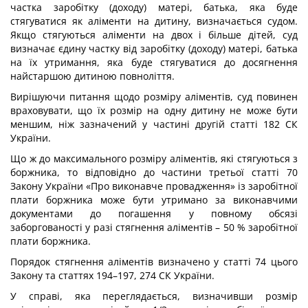
частка заробітку (доходу) матері, батька, яка буде
стягуватися як аліменти на дитину, визначається судом.
Якщо стягуються аліменти на двох і більше дітей, суд
визначає єдину частку від заробітку (доходу) матері, батька
на їх утримання, яка буде стягуватися до досягнення
найстаршою дитиною повноліття.
Вирішуючи питання щодо розміру аліментів, суд повинен
враховувати, що їх розмір на одну дитину не може бути
меншим, ніж зазначений у частині другій статті 182 СК
України.
Що ж до максимального розміру аліментів, які стягуються з
боржника, то відповідно до частини третьої статті 70
Закону України «Про виконавче провадження» із заробітної
плати боржника може бути утримано за виконавчими
документами до погашення у повному обсязі
заборгованості у разі стягнення аліментів – 50 % заробітної
плати боржника.
Порядок стягнення аліментів визначено у статті 74 цього
Закону та статтях 194–197, 274 СК України.
У справі, яка переглядається, визначивши розмір