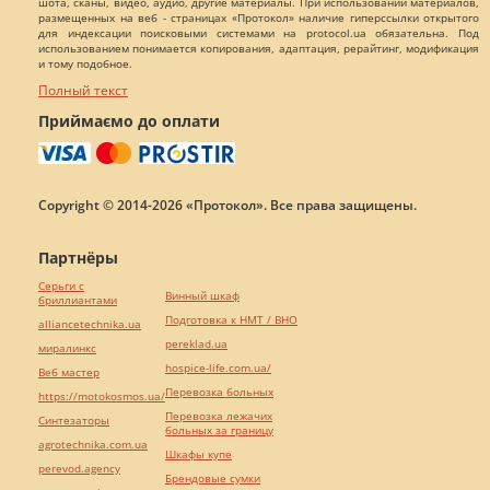
шота, сканы, видео, аудио, другие материалы. При использовании материалов,
размещенных на веб - страницах «Протокол» наличие гиперссылки открытого
для индексации поисковыми системами на protocol.ua обязательна. Под
использованием понимается копирования, адаптация, рерайтинг, модификация
и тому подобное.
Полный текст
Приймаємо до оплати
Copyright © 2014-2026 «Протокол». Все права защищены.
Партнёры
Серьги с
Винный шкаф
бриллиантами
Подготовка к НМТ / ВНО
alliancetechnika.ua
pereklad.ua
миралинкс
hospice-life.com.ua/
Веб мастер
Перевозка больных
https://motokosmos.ua/
Перевозка лежачих
Синтезаторы
больных за границу
agrotechnika.com.ua
Шкафы купе
perevod.agency
Брендовые сумки