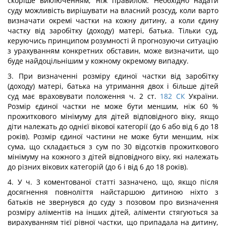
скоріше виключенням, ніж правилом. Необхідно надати
суду можливість вирішувати на власний розсуд, коли варто
визначати окремі частки на кожну дитину, а коли єдину
частку від заробітку (доходу) матері, батька. Тільки суд,
керуючись принципом розумності й прогнозуючи ситуацію
з урахуванням конкретних обставин, може визначити, що
буде найдоцільнішим у кожному окремому випадку.
3. При визначенні розміру єдиної частки від заробітку
(доходу) матері, батька на утримання двох і більше дітей
суд має враховувати положення ч. 2 ст.
182
СК
України.
Розмір єдиної частки не може бути меншим, ніж 60 %
прожиткового мінімуму для дітей відповідного віку, якщо
діти належать до однієї вікової категорії (до 6 або від 6 до 18
років). Розмір єдиної частини не може бути меншим, ніж
сума, що складається з сум по 30 відсотків прожиткового
мінімуму на кожного з дітей відповідного віку, які належать
до різних вікових категорій (до 6 і від 6 до 18 років).
4. У ч. 3 коментованої статті зазначено, що, якщо після
досягнення повноліття найстаршою дитиною ніхто з
батьків не звернувся до суду з позовом про визначення
розміру аліментів на інших дітей, аліменти стягуються за
вирахуванням тієї рівної частки, що припадала на дитину,