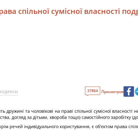
права спільної сумісної власності по
37864
кодексы
Просмотров
 дружині та чоловікові на праві спільної сумісної власності н
а, догляд за дітьми, хвороба тощо) самостійного заробітку (до
крім речей індивідуального користування, є об'єктом права спіл