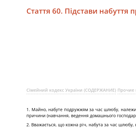
Стаття 60. Підстави набуття 
Сімейний кодекс України (СОДЕРЖАНИЕ)
Прочие 
1. Майно, набуте подружжям за час шлюбу, належить
причини (навчання, ведення домашнього господарств
2. Вважається, що кожна річ, набута за час шлюбу, 