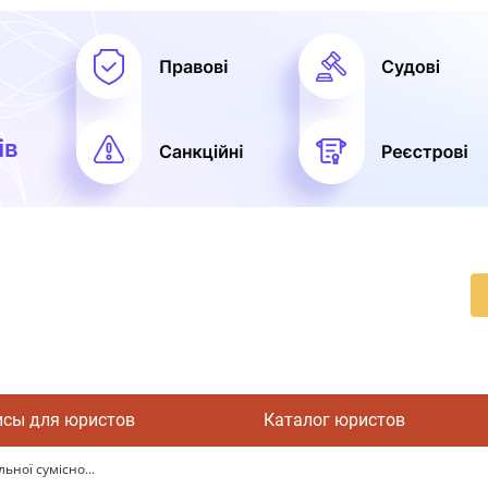
исы для юристов
Каталог юристов
ьної сумісно...