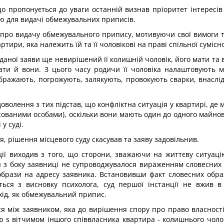
що пропонується до уваги останній визнав пріоритет інтересі
ю для видачі обмежувальних приписів.
ою про видачу обмежувального припису, мотивуючи свої вимоги 
тири, яка належить їй та її чоловікові на праві спільної сумісно
даної заяви ще невирішений її колишній чоловік, його мати та 
вати й вони. З цього часу родичи її чоловіка налаштовують м
ображають, погрожують, залякують, провокують сварки, внаслід
доволення з тих підстав, що конфліктна ситуація у квартирі, 
сованими особами), оскільки вони мають один до одного майнов
у суді.
, рішення місцевого суду скасував та заяву задовільнив.
ії виходив з того, що сторони, зважаючи на життєву ситуаці
я з боку заявниці не супроводжувалося вираженням словесних о
образи на адресу заявника. Встановивши факт словесних обра
ться з висновку психолога, суд першої інстанції не вжив в
хід, як обмежувальний припис.
ся між заявником, яка до вирішення спору про право власності
ю s вітчимом іншого співвласника квартира - колишнього чолові