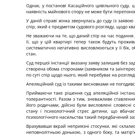
Однак, у постанові Касаційного цивільного суду, 
наявність майнового спору не може бути перепоно
У даній справі жінка звернулась до суду із заяв
спір, який є предметом судового розгляду, щодо квар
Не зважаючи на те, що даний спір на час подання 
її, що у цій квартирі тепер також будуть прожи
систематично негативно висловлюються у її бік, 
стан.
Суд першої інстанції вказану заяву залишив без за
створена обома сторонами (заявником та заінтере
по суті спір щодо нього, який перебуває на розгляді 
Апеляційний суд із такими висновками не погодився
Приймаючи таке рішення суд апеляційної інстанц
толерантності. Разом з тим, зневажливе ставленн
його родичами, дійсно були висловлені словесні 
стану і психологічний стрес дитини, що вбачає
психологічного насильства такий передбачений за
Врахувавши вкрай неприязні стосунки, які склали
неповнолітньою донькою, з одного боку, та матір'