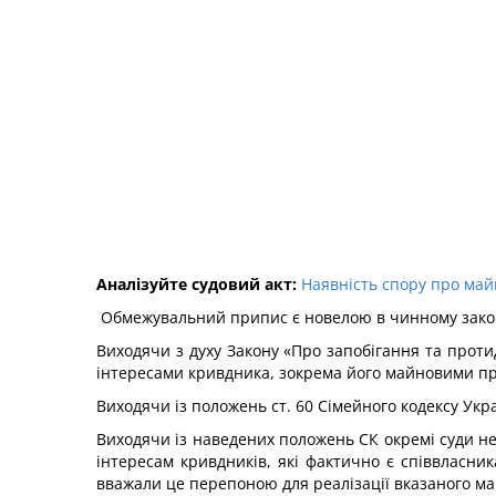
Аналізуйте судовий акт:
Наявність спору про май
Обмежувальний припис є новелою в чинному закон
Виходячи з духу Закону «Про запобігання та прот
інтересами кривдника, зокрема його майновими п
Виходячи із положень ст. 60 Сімейного кодексу Укр
Виходячи із наведених положень СК окремі суди 
інтересам кривдників, які фактично є співвласни
вважали це перепоною для реалізації вказаного ма