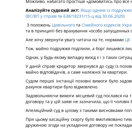
Можливо, набагато простіше «домовитись про все н
Аналізуйте судовий акт:
Якщо одним із подружжя у
(ВС/ВП у справі № 638/18231/15-ц від 30.06.2020)
З положень
Цивільного
та
Сімейного кодексів Укра
та в принципі без врахування «особо запущенных с
Але хочу звернути увагу читача на те, нормами
ЦК 
Тож, майно подружжя поділили, а борг лишився ли
Однак, у будь-якому випадку вихід є і з таких ситуац
У даній справі кредитор звернувся до суду із поз
майно відповідачів, а саме належної їм квартири.
Судом першої інстанції позовні вимоги було задов
рахунок квартири було відмовлено.
Задовольняючи вимоги місцевий суд послався на 
договору та у цій заяві не зазначила, що її чоловік 
Апеляційний суд в цілому з такими висновками погод
При цьому касаційну скаргу було вмотивовано тим
дружиною згоди на укладення договору не покладає