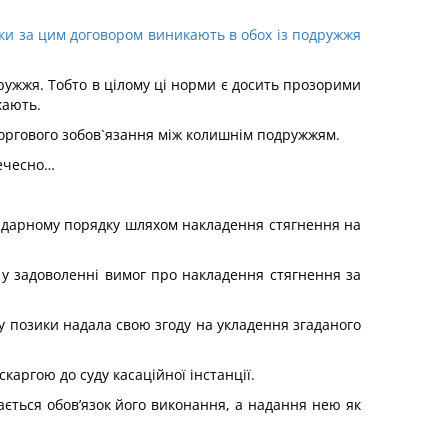
язки за цим договором виникають в обох із подружжя
ружжя. Тобто в цілому ці норми є досить прозорими
кають.
оргового зобов`язання між колишнім подружжям.
нечесно…
олідарному порядку шляхом накладення стягнення на
к у задоволенні вимог про накладення стягнення за
 позики надала свою згоду на укладення згаданого
каргою до суду касаційної інстанції.
ється обов’язок його виконання, а надання нею як