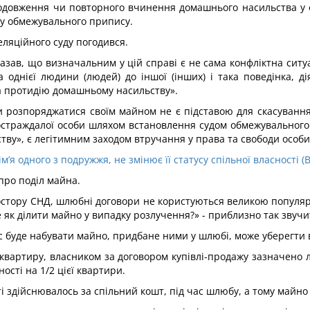
родовження чи повторного вчинення домашнього насильства у ф
чу обмежувального припису.
ляційного суду погодився.
азав, що визначальним у цій справі є не сама конфліктна ситу
однієї людини (людей) до іншої (інших) і така поведінка, д
а протидію домашньому насильству».
 розпоряджатися своїм майном не є підставою для скасування
страждалої особи шляхом встановлення судом обмежувального
ву», є легітимним заходом втручання у права та свободи особи
’я одного з подружжя, не змінює її статусу спільної власності (В
про поділ майна.
простору СНД, шлюбні договори не користуються великою популяр
 як ділити майно у випадку розлучення?» - приблизно так звучит
с буде набувати майно, придбане ними у шлюбі, може уберегти в
квартиру, власником за договором купівлі-продажу зазначено 
ості на 1/2 цієї квартири.
здійснювалось за спільний кошт, під час шлюбу, а тому майно з