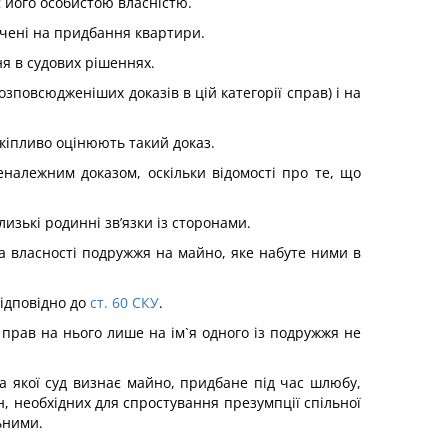
є його особистою власністю.
ачені на придбання квартири.
ня в судових рішеннях.
озповсюдженіших доказів в цій категорії справ) і на
кіпливо оцінюють такий доказ.
належним доказом, оскільки відомості про те, що
изькі родинні зв’язки із сторонами.
ва власності подружжя на майно, яке набуте ними в
відповідно до
ст. 60 СКУ
.
 прав на нього лише на ім`я одного із подружжя не
а якої суд визнає майно, придбане під час шлюбу,
, необхідних для спростування презумпції спільної
ьними.