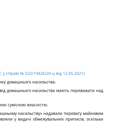
 справі № 522/19426/20-ц від 12.05.2021)
ику домашнього насильства.
а від домашнього насильства мають переважати над
ьною сумісною власністю.
машньому насильству» надавали перевагу майновим
овляли у видачі обмежувальних приписів, оскільки