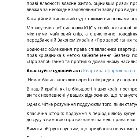
праві власності власне житло, оцінивши ризик п
вважав за необхідне задовольнити заяву про вида
Касаційний цивільний суд з такими висновками апе
Мотивуючи свої висновки КЦС у своїй постанові вк
між ними майновий спір, а є виключно поведінка 
передбаченій Законом України «Про запобігання т
Водночас обмеження права співвласника квартири
прав кривдника з метою забезпечення безпеки по
«Про запобігання та протидію домашньому насильст
Аналізуйте судовий акт:
Квартира оформлена на ім
Немає більш запеклих ворогів ніж родичі у спорах 
В нашій країні, як і в більшості інших країн пост
ви так невпевнені у ваших відносинах, що плануєте
Однак, чітке розуміння подружжям того, який стату
Класична історія: подружжя в період шлюбу купує 
до суду з вимогою про визнання за нею права власн
Вимоги обґрунтовує тим, що придбання нерухомості 