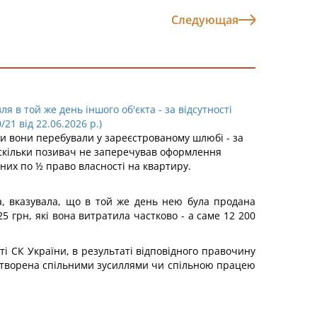
Следующая
я в той же день іншого об'єкта - за відсутності
1 від 22.06.2026 р.)
ли вони перебували у зареєстрованому шлюбі - за
 оскільки позивач не заперечував оформлення
них по ½ право власності на квартиру.
, вказувала, що в той же день нею була продана
25 грн, які вона витратила частково - а саме 12 200
ті СК України, в результаті відповідного правочину
не створена спільними зусиллями чи спільною працею