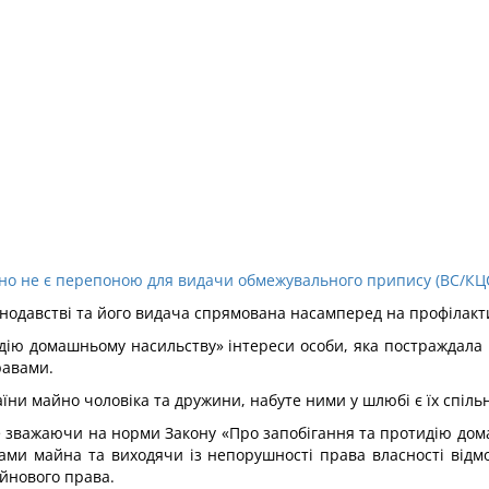
но не є перепоною для видачи обмежувального припису (ВС/КЦС у
одавстві та його видача спрямована насамперед на профілакт
идію домашньому насильству» інтереси особи, яка постраждал
равами.
аїни майно чоловіка та дружини, набуте ними у шлюбі є їх спіл
не зважаючи на норми Закону «Про запобігання та протидію до
ками майна та виходячи із непорушності права власності відм
йнового права.