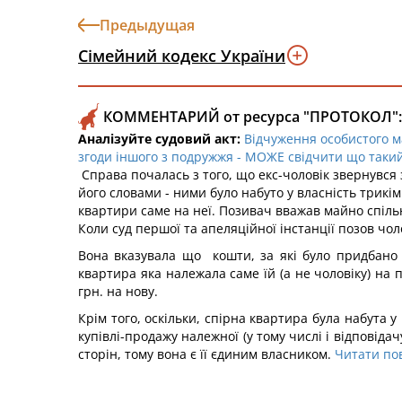
Предыдущая
Сімейний кодекс України
КОММЕНТАРИЙ от ресурса "ПРОТОКОЛ":
Аналізуйте судовий акт:
Відчуження особистого ма
згоди іншого з подружжя - МОЖЕ свідчити що такий 
Справа почалась з того, що екс-чоловік звернувся
його словами - ними було набуто у власність трикі
квартири саме на неї. Позивач вважав майно спільн
Коли суд першої та апеляційної інстанції позов чол
Вона вказувала що кошти, за які було придбано
квартира яка належала саме їй (а не чоловіку) на п
грн. на нову.
Крім того, оскільки, спірна квартира була набута 
купівлі-продажу належної (у тому числі і відповід
сторін, тому вона є її єдиним власником.
Читати по