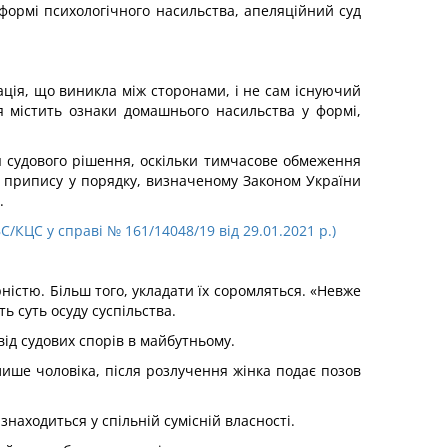
ормі психологічного насильства, апеляційний суд
ація, що виникла між сторонами, і не сам існуючий
ія містить ознаки домашнього насильства у формі,
 судового рішення, оскільки тимчасове обмеження
 припису у порядку, визначеному Законом України
.
С/КЦС у справі № 161/14048/19 від 29.01.2021 р.)
ністю. Більш того, укладати їх соромляться. «Невже
ь суть осуду суспільства.
ід судових спорів в майбутньому.
лише чоловіка, після розлучення жінка подає позов
находиться у спільній сумісній власності.