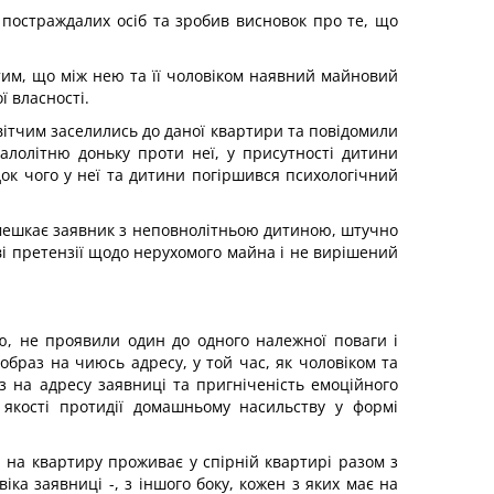
в постраждалих осіб та зробив висновок про те, що
тим, що між нею та її чоловіком наявний майновий
ї власності.
вітчим заселились до даної квартири та повідомили
алолітню доньку проти неї, у присутності дитини
ок чого у неї та дитини погіршився психологічний
де мешкає заявник з неповнолітньою дитиною, штучно
і претензії щодо нерухомого майна і не вирішений
ю, не проявили один до одного належної поваги і
браз на чиюсь адресу, у той час, як чоловіком та
з на адресу заявниці та пригніченість емоційного
 якості протидії домашньому насильству у формі
 на квартиру проживає у спірній квартирі разом з
ка заявниці -, з іншого боку, кожен з яких має на