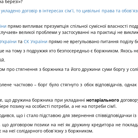
а березі»?
кладено договір в інтересах сім`ї, то цивільні права та обов`
їни
прямо випливає презумпція спільної сумісної власності под
лучаев» великої проблеми у застосуванні на практиці не викли
України
та
СК України
прямо не врегульовано питання поділу б
ше на тому з подружжя хто безпосередньо є боржником. Якось 
ій.
овом про стягнення з боржника та його дружини суми боргу у с
олене частково – борг було стягнуто з обох відповідачів, одна
те, що дружина боржника при укладанні
нотаріального
договору
бере позику на особисті потреби, а не на потреби сім’ї.
ився, що і стало підставою для звернення співвідповідачки із с
, що договором позики на неї як дружину кредитора не поклада
 на неї солідарного обов`язку з боржником.