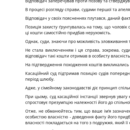
Відповідач заперечував проти позову та стверджува
В процесі розгляду справи, судами першої та апел
Відповідач у своїх поясненнях плутався, даний фак
Позиція захисту ґрунтувалась на тому, що чоловік о
ці кошти самостійно придбав нерухомість.
Однак, суди, знаючи про можливість зловживання 
Не стала виключенням і ця справа, зокрема, суд
відповідач такі кошти отримав в особисту власність,
На підтвердження походження коштів викликались св
Касаційний суд підтримав позицію судів попередні
період шлюбу.
Адже, у сімейному законодавстві діє принцип спіль
При цьому, суд касаційної інстанції звернув уваг
спростовує презумпцію належності його до спільної
Отже, не обманюйтесь тим, що ваше ім’я зазначен
особистою власністю - доведення факту його придб
власності покладається на того з подружжя, який ї