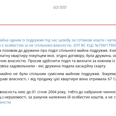
60/300
йна одним із подружжя під час шлюбу за готівкові кошти і купівл
є особистою (а не спільною) власністю. (ОП ВС КЦС №758/17900/2
 з позовом до дружини про поділ спільного майна подружжя. Ко
мнатну квартиру покупцем якої, згідно договору, була дружина,
ою власністю. Просив здійснити поділ та визнати за кожним із 
овіка задовольнили - екс дружина подала касаційну скаргу.
 майно не були спільним сумісним майном подружжя. Зокрема
раві власності, і від продажу цієї квартири вона отримала 67 1
у власність нею до 01 січня 2004 року, тобто до набрання чиннос
ачу,) нерухомості, за рахунок належних їй особистих коштів, а 
вністю