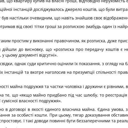
в, що квартиру купив на власні гроші, відповідно нерухомість 
яційної інстанцій досліджувалось джерело коштів, що були витр
т був настільки очевидним, що навіть знайшов своє відображен
тримав від своєї тітки гроші за розпискою (мабудь один із найр
таким простим у виконанні правочином, як розписка, дуже прис
и дійшли до висновку, що «розписка про передачу коштів є не
 у цьому документі відсутні».
ідки, однак суди критично оцінили їх показання, з огляду на бл
х інстанцій та вкотре наголосив на презумпції спільності пра
ності майна подружжя та частки чоловіка і дружини є рівними, 
у на те, що «якщо майно придбано під час шлюбу, то реєстрація
 сумісної власності подружжя».
о в договорі в якості єдиного власника майна. Єдина умова, з
ання за особисті кошти. При цьому, тягар доказування обставин
ї спростовує. І такі доводи повинні бути беззаперечними та реал