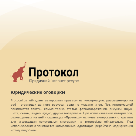
Юридические оговорки
Protocol.ua обладает авторскими правами на информацию, размещенную на
веб - страницах данного ресурса, если не указано иное. Под информацией
понимаются тексты, комментарии, статьи, фотоизображения, рисунки, ящик-
шота, сканы, видео, аудио, другие материалы. При использовании материалов,
размещенных на веб - страницах «Протокол» наличие гиперссылки открытого
для индексации поисковыми системами на protocol.ua обязательна. Под
использованием понимается копирования, адаптация, рерайтинг, модификация
и тому подобное.