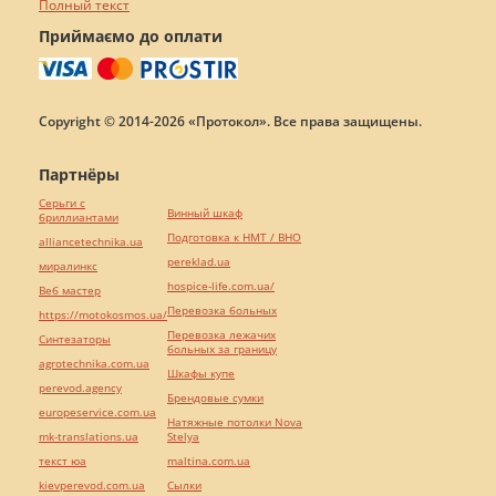
Полный текст
Приймаємо до оплати
Copyright © 2014-2026 «Протокол». Все права защищены.
Партнёры
Серьги с
Винный шкаф
бриллиантами
Подготовка к НМТ / ВНО
alliancetechnika.ua
pereklad.ua
миралинкс
hospice-life.com.ua/
Веб мастер
Перевозка больных
https://motokosmos.ua/
Перевозка лежачих
Синтезаторы
больных за границу
agrotechnika.com.ua
Шкафы купе
perevod.agency
Брендовые сумки
europeservice.com.ua
Натяжные потолки Nova
mk-translations.ua
Stelya
текст юа
maltina.com.ua
kievperevod.com.ua
Cылки