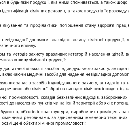
ся в будь-якій продукції, яка ними споживається, а також щодо 
в ідентифікації хімічних речовин, а також продуктів їх розкла
 лікування та профілактики погіршення стану здоров’я праців
невідкладної допомоги внаслідок впливу хімічної продукції, 
езпечного впливу;
 та методів захисту вразливих категорій населення (дітей, ва
чного впливу хімічної продукції;
 достатньої кількості засобів індивідуального захисту, антидоті
, включаючи медичні засоби для надання невідкладної допомоги
авних запасів засобів індивідуального захисту, антидотів та 
х речовин або хімічної зброї на випадок хімічних інцидентів, к
мічної промисловості, складів безхазяйних відходів, заборонених
ості до населених пунктів чи на їхній території або які є поте
будинків, об’єктів інфраструктури, виробничих приміщень на т
імічними речовинами, за здійсненням інженерно-технічних з
 розміщені об’єкти хімічної промисловості;