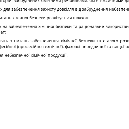
торій, забруднених хімічними речовинами, які є токсичними дл
них для забезпечення захисту довкілля від забруднення небезп
итань хімічної безпеки реалізується шляхом:
 на забезпечення хімічної безпеки та раціональне використанн
ет;
ть з питань забезпечення хімічної безпеки та сталого розви
есійної (професійно-технічної), фахової передвищої та вищої ос
 небезпечної хімічної продукції.