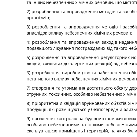
та інших небезпечних хімічних речовин, що містять
2) розроблення та впровадження методів та засобі
організмів;
3) розроблення та впровадження методів і засобів
внаслідок впливу небезпечних хімічних речовин;
4) розроблення та впровадження заходів надання 
подальшого лікування постраждалих від такого неб
5) розроблення та впровадження регуляторних норм
людей, схильних до алергічних реакцій) від небезпе
6) розроблення, виробництво та забезпечення обігу
негативного впливу небезпечних хімічних речовин
7) створення та утримання достатнього обсягу держ
отруйних, токсичних, особливо небезпечних хімічни
8) пріоритетна ліквідація зруйнованих об’єктів хі
продукції, які розміщуються у безпосередній близьк
9) посилення контролю за будівництвом житлових 
особливо небезпечними та іншими небезпечними х
експлуатацією приміщень і територій, на яких були