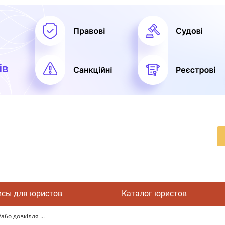
исы для юристов
Каталог юристов
або довкілля ...