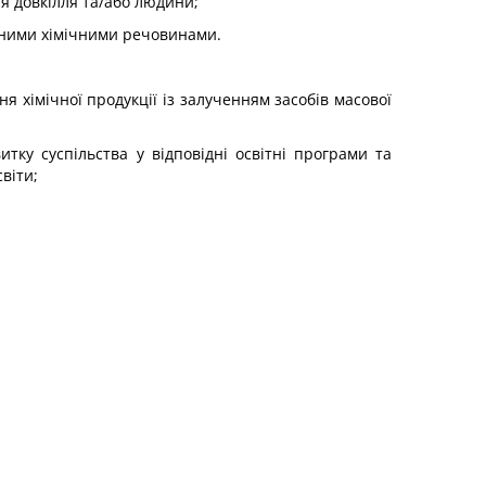
я довкілля та/або людини;
ечними хімічними речовинами.
я хімічної продукції із залученням засобів масової
тку суспільства у відповідні освітні програми та
віти;