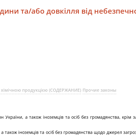
юдини та/або довкілля від небезпеч
ня хімічною продукцією (СОДЕРЖАНИЕ)
Прочие законы
н України, а також іноземців та осіб без громадянства, крім 
 а також іноземців та осіб без громадянства щодо джерел загро