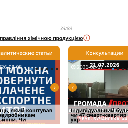
33/83
управління хімічною продукцією
алитические статьи
Консультации
08-06
26-08-08
2026-05-25
2026-08-06
2026-08-07
2026-08-07
2026-07-30
уд встановив для
яць, який коштував
Штраф ТЦК при зміні
Документи, на яких не
Огляд практики ВС від
Індивідуальний буд
Восьмий ААС фак
одування шкоди
овиробникам
місця проживання:
проставляється
Ростислава Кравця, що
чи 47 смарт-квартир
підтвердив, що 
с
ьйони. Чи
розбір судов
апостиль: пер
опублі
укр
може скас