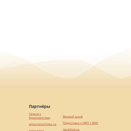
Партнёры
Серьги с
Винный шкаф
бриллиантами
Подготовка к НМТ / ВНО
alliancetechnika.ua
pereklad.ua
миралинкс