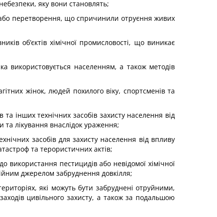
небезпеки, яку вони становлять;
ду або перетворення, що спричинили отруєння живих
ників об’єктів хімічної промисловості, що виникає
яка використовується населенням, а також методів
гітних жінок, людей похилого віку, спортсменів та
в та інших технічних засобів захисту населення від
 та лікування внаслідок ураження;
технічних засобів для захисту населення від впливу
атастроф та терористичних актів;
 до використання пестицидів або невідомої хімічної
нційним джерелом забруднення довкілля;
ериторіях, які можуть бути забруднені отруйними,
аходів цивільного захисту, а також за подальшою