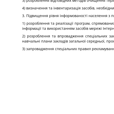
3) розроблення відповідних методів очищення тери
4) визначення та інвентаризація засобів, необхід
3. Підвищення рівня інформованості населення з п
1) розроблення та реалізації програм, спрямованих
інформації та використанням засобів мережі Інтерн
2) розроблення та впровадження спеціальних заня
навчальні плани закладів загальної середньої, проф
3) запровадження спеціальних правил рекламування