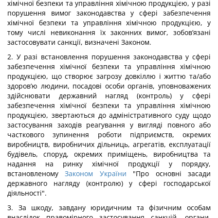
хімічної безпеки та управління хімічною продукцією, у разі
порушення вимог законодавства у сфері забезпечення
хімічної безпеки та управління хімічною продукцією, у
тому числі невиконання їх законних вимог, зобов’язані
застосовувати санкції, визначені Законом.
2. У разі встановлення порушення законодавства у сфері
забезпечення хімічної безпеки та управління хімічною
продукцією, що створює загрозу довкіллю і життю та/або
здоров’ю людини, посадові особи органів, уповноважених
здійснювати державний нагляд (контроль) у сфері
забезпечення хімічної безпеки та управління хімічною
продукцією, звертаються до адміністративного суду щодо
застосування заходів реагування у вигляді повного або
часткового зупинення роботи підприємств, окремих
виробництв, виробничих дільниць, агрегатів, експлуатації
будівель, споруд, окремих приміщень, виробництва та
надання на ринку хімічної продукції у порядку,
встановленому
Законом України
"Про основні засади
державного нагляду (контролю) у сфері господарської
діяльності".
3. За шкоду, завдану юридичним та фізичним особам
внаслідок правомірного застосування санкцій, органи,