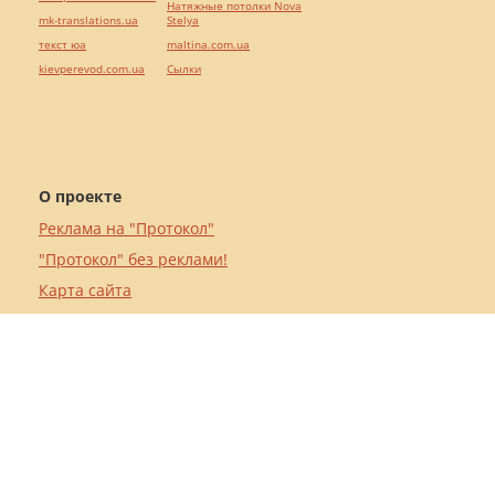
Натяжные потолки Nova
mk-translations.ua
Stelya
текст юа
maltina.com.ua
kievperevod.com.ua
Cылки
О проекте
Реклама на "Протокол"
"Протокол" без реклами!
Карта сайта
Тендер на юридическую услугу
Пользовательское соглашение
Допомогти ресурсу "Протокол"
Кредит онлайн
iGaming Protocol