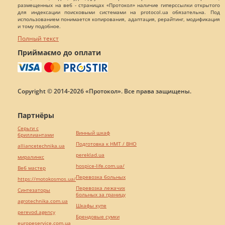
размещенных на веб - страницах «Протокол» наличие гиперссылки открытого
для индексации поисковыми системами на protocol.ua обязательна. Под
использованием понимается копирования, адаптация, рерайтинг, модификация
и тому подобное.
Полный текст
Приймаємо до оплати
Copyright © 2014-2026 «Протокол». Все права защищены.
Партнёры
Серьги с
Винный шкаф
бриллиантами
Подготовка к НМТ / ВНО
alliancetechnika.ua
pereklad.ua
миралинкс
hospice-life.com.ua/
Веб мастер
Перевозка больных
https://motokosmos.ua/
Перевозка лежачих
Синтезаторы
больных за границу
agrotechnika.com.ua
Шкафы купе
perevod.agency
Брендовые сумки
europeservice.com.ua