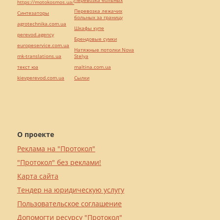
Перевозка больных
https://motokosmos.ua/
Перевозка лежачих
Синтезаторы
больных за границу
agrotechnika.com.ua
Шкафы купе
perevod.agency
Брендовые сумки
europeservice.com.ua
Натяжные потолки Nova
mk-translations.ua
Stelya
текст юа
maltina.com.ua
kievperevod.com.ua
Cылки
О проекте
Реклама на "Протокол"
"Протокол" без реклами!
Карта сайта
Тендер на юридическую услугу
Пользовательское соглашение
Допомогти ресурсу "Протокол"