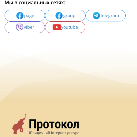
Мы в социальных сетях:
page
group
telegram
viber
youtube