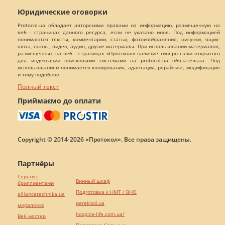
Юридические оговорки
Protocol.ua обладает авторскими правами на информацию, размещенную на
веб - страницах данного ресурса, если не указано иное. Под информацией
понимаются тексты, комментарии, статьи, фотоизображения, рисунки, ящик-
шота, сканы, видео, аудио, другие материалы. При использовании материалов,
размещенных на веб - страницах «Протокол» наличие гиперссылки открытого
для индексации поисковыми системами на protocol.ua обязательна. Под
использованием понимается копирования, адаптация, рерайтинг, модификация
и тому подобное.
Полный текст
Приймаємо до оплати
Copyright © 2014-2026 «Протокол». Все права защищены.
Партнёры
Серьги с
Винный шкаф
бриллиантами
Подготовка к НМТ / ВНО
alliancetechnika.ua
pereklad.ua
миралинкс
hospice-life.com.ua/
Веб мастер