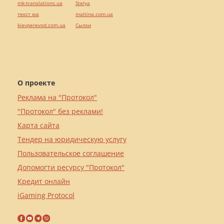
mk-translations.ua
Stelya
текст юа
maltina.com.ua
kievperevod.com.ua
Cылки
О проекте
Реклама на "Протокол"
"Протокол" без реклами!
Карта сайта
Тендер на юридическую услугу
Пользовательское соглашение
Допомогти ресурсу "Протокол"
Кредит онлайн
iGaming Protocol