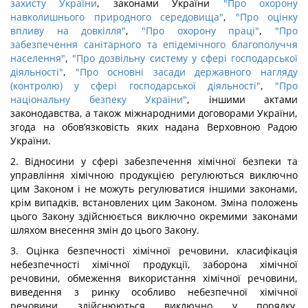
захисту України
, законами України
"Про охорону
навколишнього природного середовища"
,
"Про оцінку
впливу на довкілля"
,
"Про охорону праці"
,
"Про
забезпечення санітарного та епідемічного благополуччя
населення"
,
"Про дозвільну систему у сфері господарської
діяльності"
,
"Про основні засади державного нагляду
(контролю) у сфері господарської діяльності"
,
"Про
національну безпеку України"
, іншими актами
законодавства, а також міжнародними договорами України,
згода на обов’язковість яких надана Верховною Радою
України.
2. Відносини у сфері забезпечення хімічної безпеки та
управління хімічною продукцією регулюються виключно
цим Законом і не можуть регулюватися іншими законами,
крім випадків, встановлених цим Законом. Зміна положень
цього Закону здійснюється виключно окремими законами
шляхом внесення змін до цього Закону.
3. Оцінка безпечності хімічної речовини, класифікація
небезпечності хімічної продукції, заборона хімічної
речовини, обмеження використання хімічної речовини,
виведення з ринку особливо небезпечної хімічної
речовини здійснюються виключно у порядку,