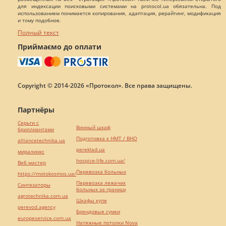
для индексации поисковыми системами на protocol.ua обязательна. Под
использованием понимается копирования, адаптация, рерайтинг, модификация
и тому подобное.
Полный текст
Приймаємо до оплати
Copyright © 2014-2026 «Протокол». Все права защищены.
Партнёры
Серьги с
Винный шкаф
бриллиантами
Подготовка к НМТ / ВНО
alliancetechnika.ua
pereklad.ua
миралинкс
hospice-life.com.ua/
Веб мастер
Перевозка больных
https://motokosmos.ua/
Перевозка лежачих
Синтезаторы
больных за границу
agrotechnika.com.ua
Шкафы купе
perevod.agency
Брендовые сумки
europeservice.com.ua
Натяжные потолки Nova