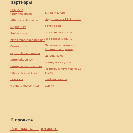
Партнёры
Серьги с
Винный шкаф
бриллиантами
Подготовка к НМТ / ВНО
alliancetechnika.ua
pereklad.ua
миралинкс
hospice-life.com.ua/
Веб мастер
Перевозка больных
https://motokosmos.ua/
Перевозка лежачих
Синтезаторы
больных за границу
agrotechnika.com.ua
Шкафы купе
perevod.agency
Брендовые сумки
europeservice.com.ua
Натяжные потолки Nova
mk-translations.ua
Stelya
текст юа
maltina.com.ua
kievperevod.com.ua
Cылки
О проекте
Реклама на "Протокол"