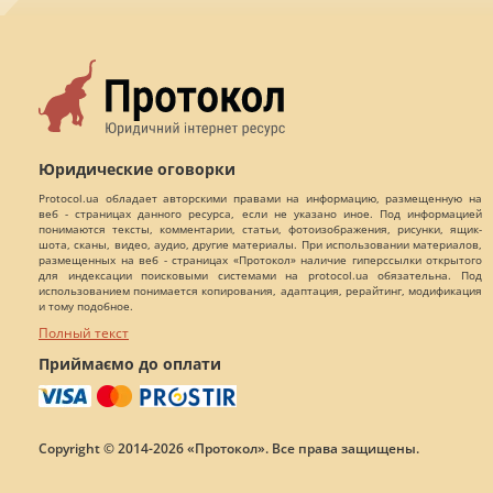
Юридические оговорки
Protocol.ua обладает авторскими правами на информацию, размещенную на
веб - страницах данного ресурса, если не указано иное. Под информацией
понимаются тексты, комментарии, статьи, фотоизображения, рисунки, ящик-
шота, сканы, видео, аудио, другие материалы. При использовании материалов,
размещенных на веб - страницах «Протокол» наличие гиперссылки открытого
для индексации поисковыми системами на protocol.ua обязательна. Под
использованием понимается копирования, адаптация, рерайтинг, модификация
и тому подобное.
Полный текст
Приймаємо до оплати
Copyright © 2014-2026 «Протокол». Все права защищены.