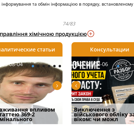
 інформування та обмін інформацією в порядку, встановленому
74/83
управління хімічною продукцією
алитические статьи
Консультации
08-06
26-08-04
2026-08-05
2026-08-06
2026-08-04
2026-08-06
2026-07-30
уд встановив для
вживання впливом
Особливості захисту у
Документи, на яких не
Переоформлення
Виключення з
Восьмий ААС фак
одування шкоди
статтею 369-2
кримінальному
проставляється
відстрочки за іншою
військового обліку з
підтвердив, що 
с
мінального
провадженні: я
апостиль: пер
підставою: нов
віком: чи можл
може скас