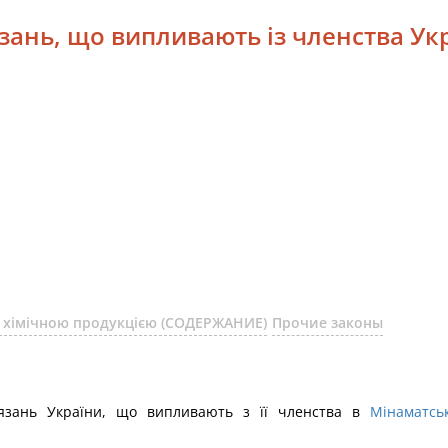
язань, що випливають із членства Ук
ня хімічною продукцією (СОДЕРЖАНИЕ)
Прочие законы
’язань України, що випливають з її членства в
Мінаматсь