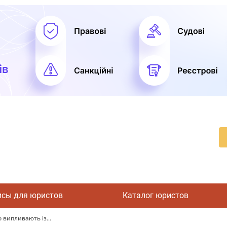
исы для юристов
Каталог юристов
 випливають із...