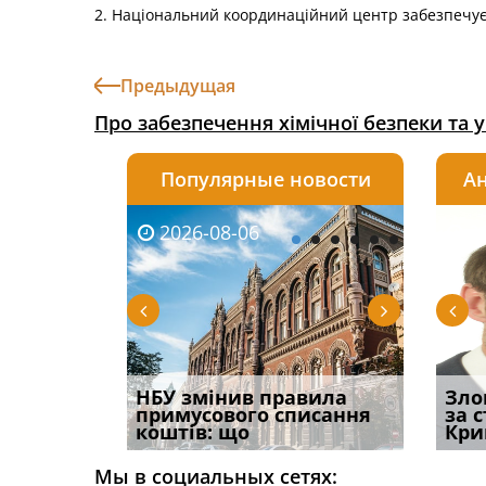
2. Національний координаційний центр забезпечує
Предыдущая
Про забезпечення хімічної безпеки та 
Популярные новости
Ан
2026-08-06
2026-08-03
2026-
20
і
НБУ змінив правила
Водії можуть отримати
Якщо с
Зло
способом
примусового списання
компенсацію за
відшк
за 
вих
коштів: що
незаконні дії
наявні
Кри
Мы в социальных сетях: