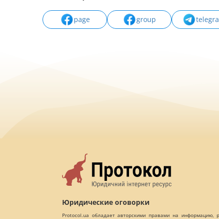
page
group
telegr
Юридические оговорки
Protocol.ua обладает авторскими правами на информацию,