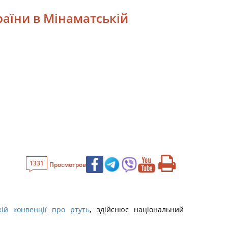
раїни в Мінаматській
1331
Просмотров
кій конвенції про ртуть
, здійснює національний