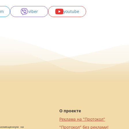
am
viber
youtube
О проекте
Реклама на "Протокол"
"Протокол" без реклами!
 размещенную на