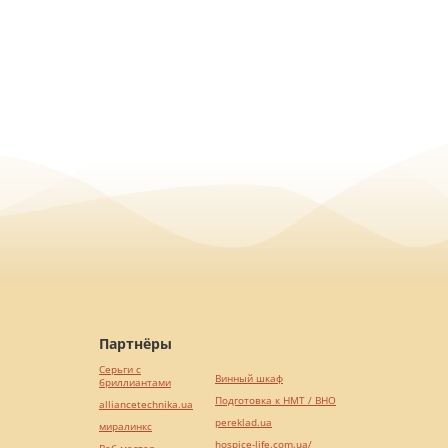
Партнёры
Серьги с
Винный шкаф
бриллиантами
Подготовка к НМТ / ВНО
alliancetechnika.ua
pereklad.ua
миралинкс
hospice-life.com.ua/