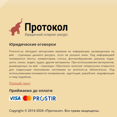
Юридические оговорки
Protocol.ua обладает авторскими правами на информацию, размещенную на
веб - страницах данного ресурса, если не указано иное. Под информацией
понимаются тексты, комментарии, статьи, фотоизображения, рисунки, ящик-
шота, сканы, видео, аудио, другие материалы. При использовании материалов,
размещенных на веб - страницах «Протокол» наличие гиперссылки открытого
для индексации поисковыми системами на protocol.ua обязательна. Под
использованием понимается копирования, адаптация, рерайтинг, модификация
и тому подобное.
Полный текст
Приймаємо до оплати
Copyright © 2014-2026 «Протокол». Все права защищены.