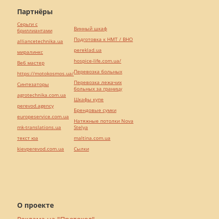
Партнёры
Серьги с
Винный шкаф
бриллиантами
Подготовка к НМТ / ВНО
alliancetechnika.ua
pereklad.ua
миралинкс
hospice-life.com.ua/
Веб мастер
Перевозка больных
https://motokosmos.ua/
Перевозка лежачих
Синтезаторы
больных за границу
agrotechnika.com.ua
Шкафы купе
perevod.agency
Брендовые сумки
europeservice.com.ua
Натяжные потолки Nova
mk-translations.ua
Stelya
текст юа
maltina.com.ua
kievperevod.com.ua
Cылки
О проекте