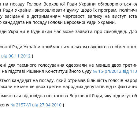
ри на посаду Голови Верховної Ради України обговорюються 
Ради України, висловлювати думку щодо їх програм, політични
 засіданні з дотриманням черговості запису на виступ (стат
о кандидата на посаду Голови Верховної Ради України.
ади України в будь-який час може заявити про самовідвід. Дл
овної Ради України приймається шляхом відкритого поіменного
 від 06.11.2012
}
ені для таємного голосування одержали не менше двох третин 
, на підставі Рішення Конституційного Суду
№ 15-рп/2012 від 11.
ься кандидат на посаду, який отримав більшість голосів народ
ржали не менше двох третин народних депутатів від їх фактично
рмляється відповідна постанова Верховної Ради, яку підписує о
акону
№ 2157-VI від 27.04.2010
}