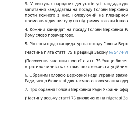
3. У виступах народних депутатів усі кандидату
запитання кандидатам на посаду Голови Верховної 
проти кожного з них. Головуючий на пленарному
промовцям для виступу на підтримку того чи іншог
4. Кожний кандидат на посаду Голови Верховної Р
йому слово позачергово.
5. Рішення щодо кандидатур на посаду Голови Верх
{Частина п'ята статті 75 в редакції Закону
№ 5474-VI
{Положення частини шостої статті 75 "якщо бюлет
втратило чинність, як таке, що є неконституційним
6. Обраним Головою Верховної Ради України вважаєт
Ради, якщо бюлетені для таємного голосування оде
7. Про обрання Голови Верховної Ради України офо
{Частину восьму статті 75 виключено на підставі З