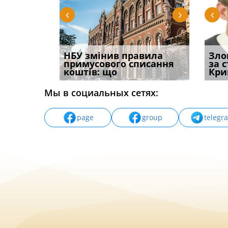
і
НБУ змінив правила
Водії можуть отримати
Якщо с
Зло
способом
примусового списання
компенсацію за
відшк
за 
вих
коштів: що
незаконні дії
наявні
Кри
Мы в социальных сетях:
page
group
telegr