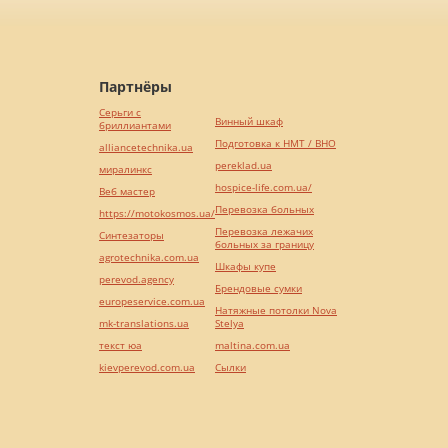
Партнёры
Серьги с
Винный шкаф
бриллиантами
Подготовка к НМТ / ВНО
alliancetechnika.ua
pereklad.ua
миралинкс
hospice-life.com.ua/
Веб мастер
Перевозка больных
https://motokosmos.ua/
Перевозка лежачих
Синтезаторы
больных за границу
agrotechnika.com.ua
Шкафы купе
perevod.agency
Брендовые сумки
europeservice.com.ua
Натяжные потолки Nova
mk-translations.ua
Stelya
текст юа
maltina.com.ua
kievperevod.com.ua
Cылки