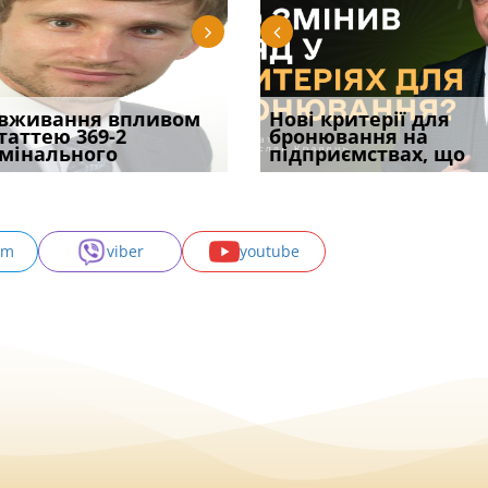
уд встановив для
вживання впливом
Кого з юристів замінить
Документи, на яких не
Переоформлення
Нові критерії для
Восьмий ААС фак
одування шкоди
статтею 369-2
ШІ, а хто зароблятиме
проставляється
відстрочки за іншою
бронювання на
підтвердив, що 
с
мінального
міль
апостиль: пер
підставою: нов
підприємствах, що
може скас
am
viber
youtube