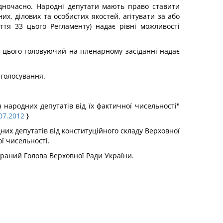
одночасно. Народні депутати мають право ставити
х, ділових та особистих якостей, агітувати за або
тя 33 цього Регламенту) надає рівні можливості
я цього головуючий на пленарному засіданні надає
 голосування.
народних депутатів від їх фактичної чисельності"
07.2012
}
них депутатів від конституційного складу Верховної
ї чисельності.
браний Голова Верховної Ради України.