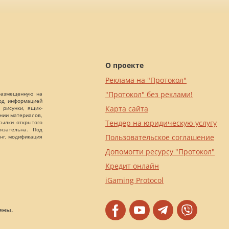
О проекте
Реклама на "Протокол"
"Протокол" без реклами!
 размещенную на
Под информацией
Карта сайта
 рисунки, ящик-
ании материалов,
Тендер на юридическую услугу
сылки открытого
язательна. Под
Пользовательское соглашение
нг, модификация
Допомогти ресурсу "Протокол"
Кредит онлайн
iGaming Protocol
ены.