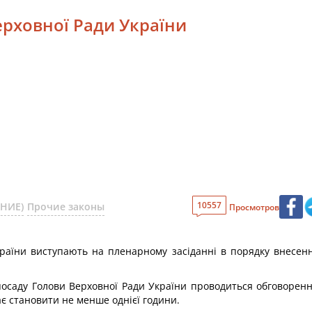
ерховної Ради України
10557
АНИЕ)
Прочие законы
Просмотров
країни виступають на пленарному засіданні в порядку внесенн
 посаду Голови Верховної Ради України проводиться обговорен
є становити не менше однієї години.